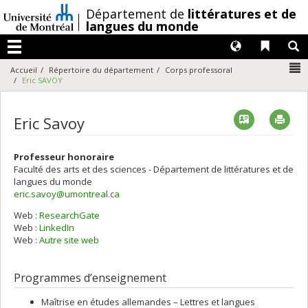
Passer
/
Département de
littératures et de
au
langues du monde
contenu
Langues
Liens 
R
Menu
N
Accueil
Répertoire du département
Corps professoral
Eric SAVOY
Vcard
Imp
Eric Savoy
Professeur honoraire
Faculté des arts et des sciences - Département de littératures et de
langues du monde
eric.savoy@umontreal.ca
Web :
ResearchGate
Web :
LinkedIn
Web :
Autre site web
Programmes d’enseignement
Maîtrise en études allemandes – Lettres et langues