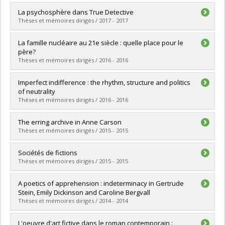
Diplômé(e) :
Teasdale, Mathieu
La psychosphère dans True Detective
Cycle :
Maîtrise
Thèses et mémoires dirigés / 2017 - 2017
Diplôme obtenu :
M.A.
Lien vers le document dans Papyrus
Diplômé(e) :
Boisclair, Daniel
La famille nucléaire au 21e siècle : quelle place pour le
Cycle :
Maîtrise
père?
Diplôme obtenu :
M.A.
Thèses et mémoires dirigés / 2016 - 2016
Lien vers le document dans Papyrus
Diplômé(e) :
Lehoux, Frédéric
Imperfect indifference : the rhythm, structure and politics
Cycle :
Maîtrise
of neutrality
Diplôme obtenu :
M.A.
Thèses et mémoires dirigés / 2016 - 2016
Lien vers le document dans Papyrus
Diplômé(e) :
Carr, Angela
The erring archive in Anne Carson
Cycle :
Doctorat
Thèses et mémoires dirigés / 2015 - 2015
Diplôme obtenu :
Ph. D.
Lien vers le document dans Papyrus
Diplômé(e) :
Sze, Gillian
Sociétés de fictions
Cycle :
Doctorat
Thèses et mémoires dirigés / 2015 - 2015
Diplôme obtenu :
Ph. D.
Lien vers le document dans Papyrus
Diplômé(e) :
Tremblay, Samuel
A poetics of apprehension : indeterminacy in Gertrude
Cycle :
Maîtrise
Stein, Emily Dickinson and Caroline Bergvall
Diplôme obtenu :
M.A.
Thèses et mémoires dirigés / 2014 - 2014
Lien vers le document dans Papyrus
Diplômé(e) :
Haslam, Bronwyn
L'oeuvre d'art fictive dans le roman contemporain :