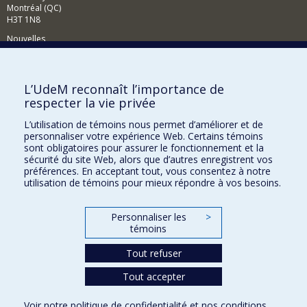
Montréal (QC)
H3T 1N8
Nouvelles
Événements
Comment soutenir le Département?
L’UdeM reconnaît l’importance de
respecter la vie privée
BESOIN D'AIDE?
L’utilisation de témoins nous permet d’améliorer et de
Plan du site
personnaliser votre expérience Web. Certains témoins
Signaler une erreur
sont obligatoires pour assurer le fonctionnement et la
sécurité du site Web, alors que d’autres enregistrent vos
Accessibilité
préférences. En acceptant tout, vous consentez à notre
utilisation de témoins pour mieux répondre à vos besoins.
FACULTÉ DES ARTS ET DES SCIENCES
Nos départements et écoles
Personnaliser les
>
témoins
Nos centres d'études
Tout refuser
Nos programmes et cours
Tout accepter
Confidentialité
Voir notre
politique de confidentialité
et nos
conditions