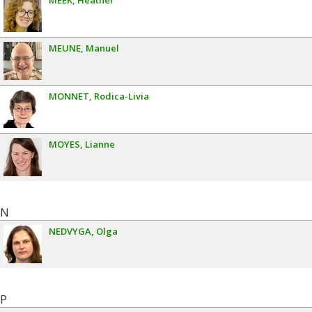
MEEK
Heather
MEUNE
Manuel
MONNET
Rodica-Livia
MOYES
Lianne
N
NEDVYGA
Olga
P