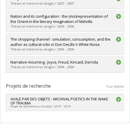
Cycle :
Maîtrise
Thèses et mémoires dirigés / 2007 - 2007
Diplôme obtenu :
M.A.
Lien vers le document dans Papyrus
Diplômé(e) :
Gemmel, Tracie
Nation and its configuration : the (mis)representation of
Cycle :
Maîtrise
the Orient in the literary imagination of Melville
Diplôme obtenu :
M.A.
Thèses et mémoires dirigés / 2006 - 2006
Lien vers le document dans Papyrus
Diplômé(e) :
Rabhi, Wadii
The shopping channel : simulation, consumption, and the
Cycle :
Maîtrise
author as cultural critic in Don DeLillo's White Noise
Diplôme obtenu :
M.A.
Thèses et mémoires dirigés / 2006 - 2006
Lien vers le document dans Papyrus
Diplômé(e) :
Lacerte, Pierre
Narrative mourning : Joyce, Freud, Kincaid, Derrida
Cycle :
Maîtrise
Thèses et mémoires dirigés / 2004 - 2004
Diplôme obtenu :
M.A.
Lien vers le document dans Papyrus
Diplômé(e) :
Gana, Nouri
Cycle :
Doctorat
Projets de recherche
Tout déplier
Diplôme obtenu :
Ph. D.
Lien vers le document dans Papyrus
AVALE PAR DES OBJETS : ARCHIVAL POETICS IN THE WAKE
OF TRAUMA
Projet de recherche au Canada / 2010 - 2010
Chercheur principal :
Eric Savoy