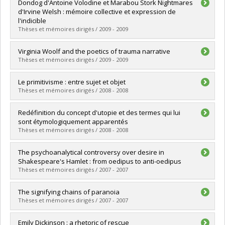
Diplômé(e) :
Bergeron, Mathieu
Dondog d'Antoine Volodine et Marabou Stork Nightmares
Cycle :
Maîtrise
d'Irvine Welsh : mémoire collective et expression de
Diplôme obtenu :
M.A.
l'indicible
Lien vers le document dans Papyrus
Thèses et mémoires dirigés / 2009 - 2009
Diplômé(e) :
David, Anne-Marie
Virginia Woolf and the poetics of trauma narrative
Cycle :
Maîtrise
Thèses et mémoires dirigés / 2009 - 2009
Diplôme obtenu :
M.A.
Lien vers le document dans Papyrus
Diplômé(e) :
Amara, Ahmed
Le primitivisme : entre sujet et objet
Cycle :
Doctorat
Thèses et mémoires dirigés / 2008 - 2008
Diplôme obtenu :
Ph. D.
Lien vers le document dans Papyrus
Diplômé(e) :
Paré-Moreau, Philippe
Redéfinition du concept d'utopie et des termes qui lui
Cycle :
Maîtrise
sont étymologiquement apparentés
Diplôme obtenu :
M.A.
Thèses et mémoires dirigés / 2008 - 2008
Lien vers le document dans Papyrus
Diplômé(e) :
Méthot, Benoit
The psychoanalytical controversy over desire in
Cycle :
Maîtrise
Shakespeare's Hamlet : from oedipus to anti-oedipus
Diplôme obtenu :
M.A.
Thèses et mémoires dirigés / 2007 - 2007
Lien vers le document dans Papyrus
Diplômé(e) :
Mchiri, Mourad
The signifying chains of paranoia
Cycle :
Maîtrise
Thèses et mémoires dirigés / 2007 - 2007
Diplôme obtenu :
M.A.
Lien vers le document dans Papyrus
Diplômé(e) :
Zunenshine, Michael
Emily Dickinson : a rhetoric of rescue