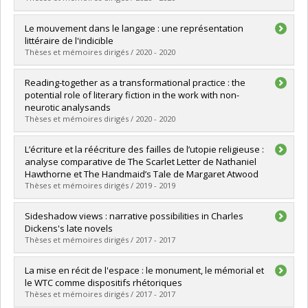
Diplômé(e) :
St-Laurent, Alexander
Le mouvement dans le langage : une représentation
Cycle :
Doctorat
littéraire de l'indicible
Diplôme obtenu :
Ph. D.
Thèses et mémoires dirigés / 2020 - 2020
Lien vers le document dans Papyrus
Diplômé(e) :
Marcillon, Laura
Reading-together as a transformational practice : the
Cycle :
Maîtrise
potential role of literary fiction in the work with non-
Diplôme obtenu :
M.A.
neurotic analysands
Lien vers le document dans Papyrus
Thèses et mémoires dirigés / 2020 - 2020
Diplômé(e) :
Lopes Faro Vieira de Araújo e Guerreiro, Maria
L’écriture et la réécriture des failles de l’utopie religieuse :
Inês
analyse comparative de The Scarlet Letter de Nathaniel
Cycle :
Maîtrise
Hawthorne et The Handmaid’s Tale de Margaret Atwood
Diplôme obtenu :
M.A.
Thèses et mémoires dirigés / 2019 - 2019
Lien vers le document dans Papyrus
Diplômé(e) :
Connolly, Lloyd
Sideshadow views : narrative possibilities in Charles
Cycle :
Maîtrise
Dickens's late novels
Diplôme obtenu :
M.A.
Thèses et mémoires dirigés / 2017 - 2017
Lien vers le document dans Papyrus
Diplômé(e) :
Dzilaowski, Louis
La mise en récit de l'espace : le monument, le mémorial et
Cycle :
Doctorat
le WTC comme dispositifs rhétoriques
Diplôme obtenu :
Ph. D.
Thèses et mémoires dirigés / 2017 - 2017
Lien vers le document dans Papyrus