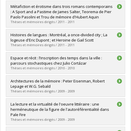
Diplômé(e) :
Aloui, Bachar
Métafiction et érotisme dans trois romans contemporains
Cycle :
Doctorat
: A Sport and a Pastime de James Salter, Teorema de Pier
Diplôme obtenu :
Ph. D.
Paolo Pasolini et Trou de mémoire d'Hubert Aquin
Lien vers le document dans Papyrus
Thèses et mémoires dirigés / 2011 - 2011
Diplômé(e) :
Romano, Elisa
Histoires de langues : Montréal, a once-divided city ; La
Cycle :
Maîtrise
logeuse d'Eric Dupont ; et Heroine de Gail Scott
Diplôme obtenu :
M.A.
Thèses et mémoires dirigés / 2011 - 2011
Lien vers le document dans Papyrus
Diplômé(e) :
Moreau, Annabelle
Espace et récit : l’inscription des temps dans la ville :
Cycle :
Maîtrise
parcours stochastiques chez Julio Cortázar
Diplôme obtenu :
M.A.
Thèses et mémoires dirigés / 2010 - 2010
Lien vers le document dans Papyrus
Diplômé(e) :
Jacques, Gabrielle
Architectures de la mémoire : Peter Eisenman, Robert
Cycle :
Maîtrise
Lepage et W.G. Sebald
Diplôme obtenu :
M.A.
Thèses et mémoires dirigés / 2009 - 2009
Lien vers le document dans Papyrus
Diplômé(e) :
Massicotte, Claudie
La lecture et la virtualité de l'oeuvre littéraire : une
Cycle :
Maîtrise
herméneutique de la figure de l'autoréférentialité dans
Diplôme obtenu :
M.A.
Pale Fire
Lien vers le document dans Papyrus
Thèses et mémoires dirigés / 2009 - 2009