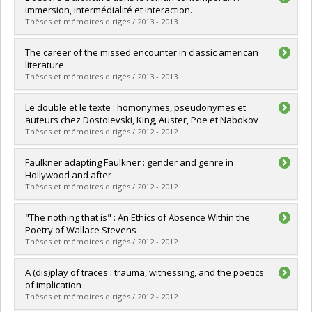
Cycle :
Maîtrise
immersion, intermédialité et interaction.
Diplôme obtenu :
M.A.
Thèses et mémoires dirigés / 2013 - 2013
Lien vers le document dans Papyrus
Diplômé(e) :
Savard-Corbeil, Mathilde
The career of the missed encounter in classic american
Cycle :
Maîtrise
literature
Diplôme obtenu :
M.A.
Thèses et mémoires dirigés / 2013 - 2013
Lien vers le document dans Papyrus
Diplômé(e) :
Rabhi, Wadia
Le double et le texte : homonymes, pseudonymes et
Cycle :
Doctorat
auteurs chez Dostoievski, King, Auster, Poe et Nabokov
Diplôme obtenu :
Ph. D.
Thèses et mémoires dirigés / 2012 - 2012
Lien vers le document dans Papyrus
Diplômé(e) :
St-Louis, Tatiana
Faulkner adapting Faulkner : gender and genre in
Cycle :
Maîtrise
Hollywood and after
Diplôme obtenu :
M.A.
Thèses et mémoires dirigés / 2012 - 2012
Lien vers le document dans Papyrus
Diplômé(e) :
Crane, Brian
"The nothing that is" : An Ethics of Absence Within the
Cycle :
Doctorat
Poetry of Wallace Stevens
Diplôme obtenu :
Ph. D.
Thèses et mémoires dirigés / 2012 - 2012
Lien vers le document dans Papyrus
Diplômé(e) :
Skibsrud, Johanna Elisabeth
A (dis)play of traces : trauma, witnessing, and the poetics
Cycle :
Doctorat
of implication
Diplôme obtenu :
Ph. D.
Thèses et mémoires dirigés / 2012 - 2012
Lien vers le document dans Papyrus