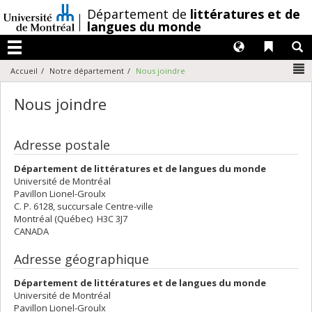
Passer
/
Département de
littératures et de
au
langues du monde
contenu
Langues
Liens 
R
Menu
N
Accueil
Notre département
Nous joindre
Nous joindre
Adresse postale
Département de littératures et de langues du monde
Université de Montréal
Pavillon Lionel-Groulx
C. P. 6128, succursale Centre-ville
Montréal (Québec) H3C 3J7
CANADA
Adresse géographique
Département de littératures et de langues du monde
Université de Montréal
Pavillon Lionel-Groulx