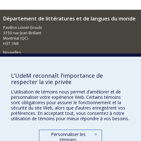
Département de littératures et de langues du monde
Pavillon Lionel-Groulx
3150 rue Jean-Brillant
Montréal (QC)
H3T 1N8
Nouvelles
Événements
Comment soutenir le Département?
L’UdeM reconnaît l’importance de
respecter la vie privée
BESOIN D'AIDE?
L’utilisation de témoins nous permet d’améliorer et de
Plan du site
personnaliser votre expérience Web. Certains témoins
Signaler une erreur
sont obligatoires pour assurer le fonctionnement et la
sécurité du site Web, alors que d’autres enregistrent vos
Accessibilité
préférences. En acceptant tout, vous consentez à notre
utilisation de témoins pour mieux répondre à vos besoins.
FACULTÉ DES ARTS ET DES SCIENCES
Nos départements et écoles
Personnaliser les
>
témoins