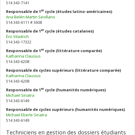
514 343-7141
er
Responsable de 1
cycle (études latino-américaines
)
Ana Belén Martin Sevillano
514 343-6111 # 3608
er
Responsable de 1
cycle (études catalanes)
Èric Viladrich
514 343-17322
er
Responsable de 1
cycle (littérature comparée)
Katharina Clausius
514 343-6208
Responsable de cycles supérieurs (littérature comparée)
Katharina Clausius
514 343-6208
er
Responsable de 1
cycle (humanités numériques)
Michael Sinatra
514 343-6149
Responsable de cycles supérieurs
(humanités numériques)
Michael Eberle Sinatra
514 343-6149
Techniciens en gestion des dossiers étudiants