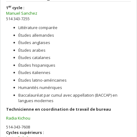
er
1
cycle :
Manuel Sanchez
514 343-7255
Littérature comparée
Études allemandes
Études anglaises
Études arabes
Études catalanes
Études hispaniques
Études italiennes
Études latino-américaines
Humanités numériques
Baccalauréat par cumul avec appellation (BACCAP) en
langues modernes
Technicienne en coordination de travail de bureau
Radia Kichou
514-343-7608
Cycles supérieurs :