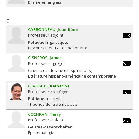
bryant.
Drame en anglais
C
CARBONNEAU
Jean-Rémi
Professeur adjoint
jean.re
Politique linguistique
Discours identitaires nationaux
CISNEROS
James
Professeur agrégé
james.c
Cinéma et littérature hispaniques
Littérature hispano-américaine contemporaine
CLAUSIUS
Katharina
Professeure agrégée
katharin
Politique culturelle
Théories de la démocratie
COCHRAN
Terry
Professeur titulaire
terry.co
Geisteswissenschaften
Épistémologie