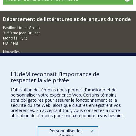
Département de littératures et de langues du monde
Pavillon Lionel-Groulx
3150 rue Jean-Brillant
Montréal (QC)
H3T 1N8
Nouvelles
Événements
Comment soutenir le Département?
L’UdeM reconnaît l’importance de
respecter la vie privée
BESOIN D'AIDE?
L’utilisation de témoins nous permet d’améliorer et de
Plan du site
personnaliser votre expérience Web. Certains témoins
Signaler une erreur
sont obligatoires pour assurer le fonctionnement et la
sécurité du site Web, alors que d’autres enregistrent vos
Accessibilité
préférences. En acceptant tout, vous consentez à notre
utilisation de témoins pour mieux répondre à vos besoins.
FACULTÉ DES ARTS ET DES SCIENCES
Nos départements et écoles
Personnaliser les
>
témoins