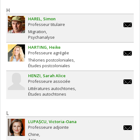
H
HAREL
Simon
Professeur titulaire
simon.h
Migration
Psychanalyse
HARTING
Heike
Professeure agrégée
heike.ha
Théories postcoloniales
Études postcoloniales
HENZI
Sarah Alice
Professeure associée
sal.henz
Littératures autochtones
Études autochtones
L
LUPAȘCU
Victoria-Oana
Professeure adjointe
victoria-
Chine
oana.lu