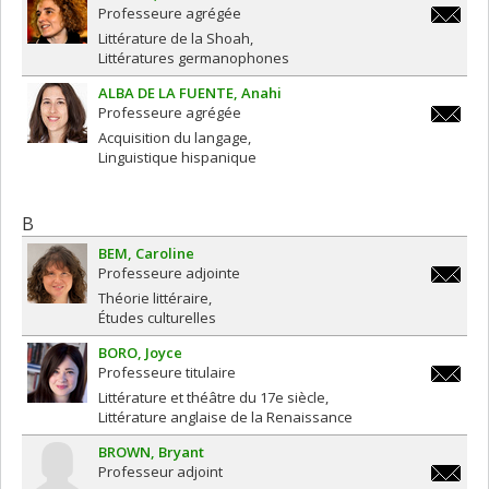
Professeure agrégée
barbara
Littérature de la Shoah
Littératures germanophones
ALBA DE LA FUENTE
Anahi
Professeure agrégée
anahi.al
Acquisition du langage
Linguistique hispanique
B
BEM
Caroline
Professeure adjointe
carolin
Théorie littéraire
Études culturelles
BORO
Joyce
Professeure titulaire
joyce.b
Littérature et théâtre du 17e siècle
Littérature anglaise de la Renaissance
BROWN
Bryant
Professeur adjoint