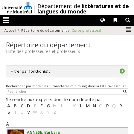
Passer
/
Département de
littératures et de
au
langues du monde
contenu
Langues
Liens 
R
Menu
N
Accueil
Répertoire du département
Corps professoral
Répertoire du département
Liste des professeures et professeurs
Filtrer par fonction(s) :
Toutes les fonctions
Rechercher par mots-clés (3 caractères minimum) dans la liste ci-dessous :
Directrice de département / Directeur de département
Professeure adjointe / Professeur adjoint
Se rendre aux experts dont le nom débute par :
Professeure agrégée / Professeur agrégé
A
B
C
D
E
F
G
H
I
J
K
L
M
N
O
P
Q
R
Professeure associée / Professeur associé
S
T
U
V
W
X
Y
Z
Professeure invitée / Professeur invité
Professeure titulaire / Professeur titulaire
A
AGNESE
Barbara