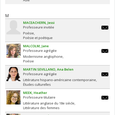
Asie
M
MACEACHERN
Jessi
Professeure invitée
j.macea
Poésie
Poésie et poétique
MALCOLM
Jane
Professeure agrégée
jane.ma
Modernisme anglophone
Poésie
MARTIN SEVILLANO
Ana Belen
Professeure agrégée
ab.marti
Littérature hispano-américaine contemporaine
Études culturelles
MEEK
Heather
Professeure titulaire
heather
Littérature anglaise du 18e siècle
Littérature des femmes