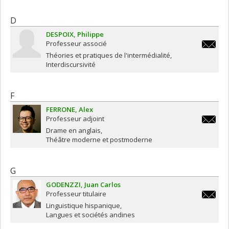
D
DESPOIX
Philippe
Professeur associé
philippe
Théories et pratiques de l'intermédialité
Interdiscursivité
F
FERRONE
Alex
Professeur adjoint
alex.fe
Drame en anglais
Théâtre moderne et postmoderne
G
GODENZZI
Juan Carlos
Professeur titulaire
juan.car
Linguistique hispanique
Langues et sociétés andines