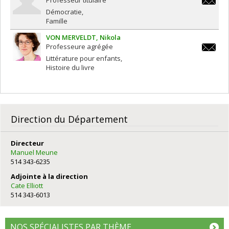
Professeur titulaire
till.van
Démocratie
Famille
VON MERVELDT
Nikola
Professeure agrégée
n.von.m
Littérature pour enfants
Histoire du livre
Direction du Département
Directeur
Manuel Meune
514 343-6235
Adjointe à la direction
Cate Elliott
514 343-6013
NOS SPÉCIALISTES PAR THÈME