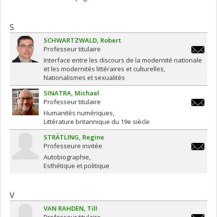
S
SCHWARTZWALD
Robert
Professeur titulaire
robert.
Interface entre les discours de la modernité nationale
et les modernités littéraires et culturelles
Nationalismes et sexualités
SINATRA
Michael
Professeur titulaire
michael.
Humanités numériques
Littérature britannique du 19e siècle
STRÄTLING
Regine
Professeure invitée
regine.s
Autobiographie
Esthétique et politique
V
VAN RAHDEN
Till