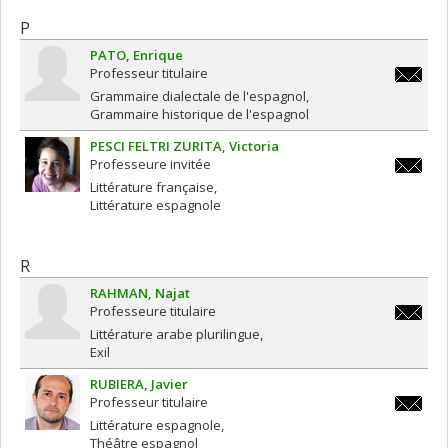
P
PATO
Enrique
Professeur titulaire
enrique.
Grammaire dialectale de l'espagnol
maldona
Grammaire historique de l'espagnol
PESCI FELTRI ZURITA
Victoria
Professeure invitée
victoria.
Littérature française
Littérature espagnole
R
RAHMAN
Najat
Professeure titulaire
najat.r
Littérature arabe plurilingue
Exil
RUBIERA
Javier
Professeur titulaire
javier.r
Littérature espagnole
Théâtre espagnol