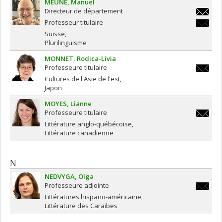
MEUNE
Manuel
Directeur de département
manuel.
Professeur titulaire
manuel.
Suisse
Plurilinguisme
MONNET
Rodica-Livia
Professeure titulaire
rodica-
Cultures de l'Asie de l'est
livia.mo
Japon
MOYES
Lianne
Professeure titulaire
lianne.
Littérature anglo-québécoise
Littérature canadienne
N
NEDVYGA
Olga
Professeure adjointe
olga.ne
Littératures hispano-américaine
Littérature des Caraïbes