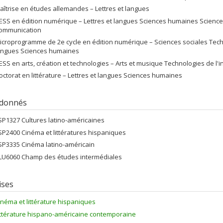
aîtrise en études allemandes – Lettres et langues
ESS en édition numérique – Lettres et langues Sciences humaines Sciences 
ommunication
icroprogramme de 2e cycle en édition numérique – Sciences sociales Techn
angues Sciences humaines
ESS en arts, création et technologies – Arts et musique Technologies de l'i
octorat en littérature – Lettres et langues Sciences humaines
 donnés
SP1327 Cultures latino-américaines
SP2400 Cinéma et littératures hispaniques
SP3335 Cinéma latino-américain
LU6060 Champ des études intermédiales
ises
inéma et littérature hispaniques
ittérature hispano-américaine contemporaine