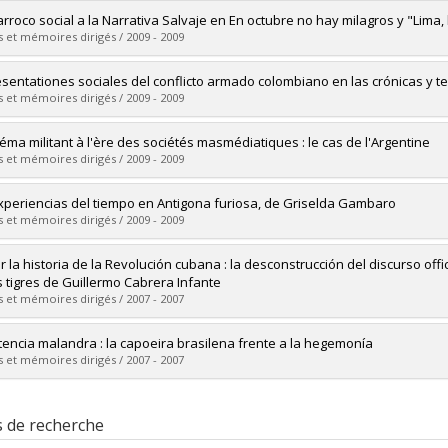
vers le document dans Papyrus
mé(e) :
Pageau, Christian
arroco social a la Narrativa Salvaje en En octubre no hay milagros y "Lima,
 :
Maîtrise
 et mémoires dirigés / 2009 - 2009
ôme obtenu :
M.A.
vers le document dans Papyrus
mé(e) :
Salinas, Pablo Manuel
sentationes sociales del conflicto armado colombiano en las crónicas y t
 :
Maîtrise
 et mémoires dirigés / 2009 - 2009
ôme obtenu :
M.A.
vers le document dans Papyrus
mé(e) :
Castiblanco Wiesner, Carlos Manuel
néma militant à l'ère des sociétés masmédiatiques : le cas de l'Argentine
 :
Maîtrise
 et mémoires dirigés / 2009 - 2009
ôme obtenu :
M.A.
vers le document dans Papyrus
mé(e) :
Laprade, Dominique
xperiencias del tiempo en Antigona furiosa, de Griselda Gambaro
 :
Maîtrise
 et mémoires dirigés / 2009 - 2009
ôme obtenu :
M.A.
vers le document dans Papyrus
mé(e) :
Turchi, Romina María
r la historia de la Revolución cubana : la desconstrucción del discurso offi
 :
Maîtrise
es tigres de Guillermo Cabrera Infante
ôme obtenu :
M.A.
 et mémoires dirigés / 2007 - 2007
vers le document dans Papyrus
mé(e) :
Taschereau, Véronique
tencia malandra : la capoeira brasilena frente a la hegemonía
 :
Maîtrise
 et mémoires dirigés / 2007 - 2007
ôme obtenu :
M.A.
vers le document dans Papyrus
mé(e) :
Robitaille, Laurence
 :
Maîtrise
s de recherche
ôme obtenu :
M.A.