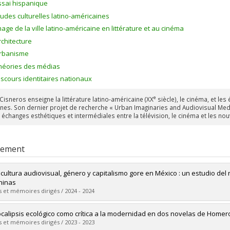
ssai hispanique
tudes culturelles latino-américaines
mage de la ville latino-américaine en littérature et au cinéma
rchitecture
rbanisme
héories des médias
iscours identitaires nationaux
e
Cisneros enseigne la littérature latino-américaine (XX
siècle), le cinéma, et le
es. Son dernier projet de recherche « Urban Imaginaries and Audiovisual Med
s échanges esthétiques et intermédiales entre la télévision, le cinéma et les n
rement
cultura audiovisual, género y capitalismo gore en México : un estudio de
ninas
 et mémoires dirigés / 2024 - 2024
mé(e) :
Pannetier Leboeuf, Gabrielle
ocalipsis ecológico como crítica a la modernidad en dos novelas de Homero
 :
Doctorat
 et mémoires dirigés / 2023 - 2023