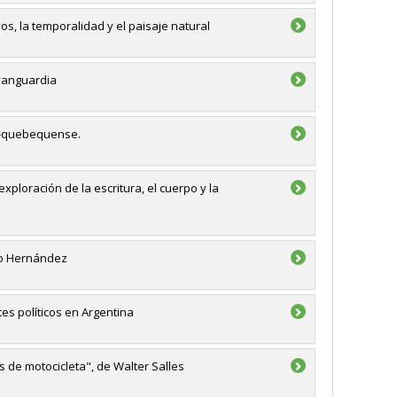
os, la temporalidad y el paisaje natural
 vanguardia
no-quebequense.
xploración de la escritura, el cuerpo y la
rto Hernández
tes políticos en Argentina
os de motocicleta", de Walter Salles