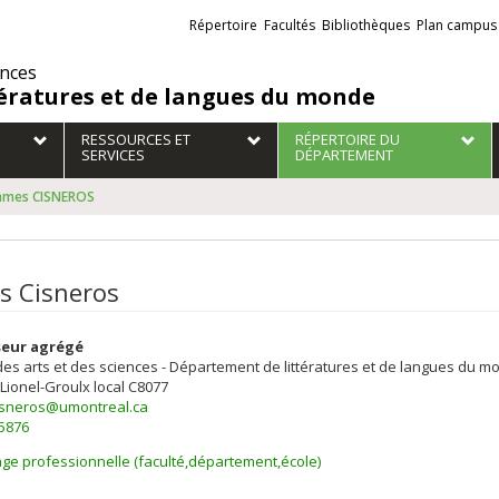
Liens
Répertoire
Facultés
Bibliothèques
Plan campus
externes
ences
tératures et de langues du monde
RESSOURCES ET
RÉPERTOIRE DU
SERVICES
DÉPARTEMENT
ames CISNEROS
s Cisneros
seur agrégé
des arts et des sciences - Département de littératures et de langues du 
 Lionel-Groulx
local C8077
isneros@umontreal.ca
-5876
ge professionnelle (faculté,département,école)