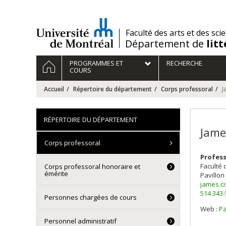
Passer
au
contenu
/
Faculté des arts et des sci
Département de
lit
Navigation
ACCUEIL
PROGRAMMES ET
RECHERCHE
principale
COURS
Accueil
Répertoire du département
Corps professoral
J
RÉPERTOIRE DU DÉPARTEMENT
Jame
Corps professoral
Profes
Faculté 
Corps professoral honoraire et
émérite
Pavillon
james.c
514 343
Personnes chargées de cours
Web :
Pa
Personnel administratif