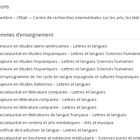
tions
embre –
CRIalt — Centre de recherches intermédiales sur les arts, les lett
ammes d’enseignement
ineure en études latino-américaines – Lettres et langues
accalauréat en études hispaniques – Lettres et langues Sciences humain
ajeure en études hispaniques – Lettres et langues Sciences humaines
ineure en études hispaniques – Lettres et langues Sciences humaines
icroprogramme de 1er cycle en langue espagnole et cultures hispaniques 
ajeure en études italiennes – Lettres et langues
accalauréat en littérature comparée – Lettres et langues
ajeure en littérature comparée – Lettres et langues
ineure en littérature comparée – Lettres et langues
accalauréat en littératures de langue française – Lettres et langues
accalauréat en cinéma et arts médiatiques – Arts et musique
ertificat de traduction 3e langue – Lettres et langues
accalauréat en biochimie et médecine moléculaire – Sciences pures et scie