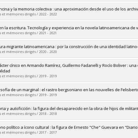
ôme obtenu :
Ph. D.
vers le document dans Papyrus
mé(e) :
Loiselle, Michaël-Jean
ncina y la memoria colectiva : una aproximación desde el uso de los archiv
 :
Maîtrise
 et mémoires dirigés / 2022 - 2022
ôme obtenu :
M.A.
vers le document dans Papyrus
mé(e) :
Martínez Gamba, Anahí
en la escritura. Tecnología y experiencia en la novela latinoamericana de
 :
Maîtrise
 et mémoires dirigés / 2021 - 2021
ôme obtenu :
M.A.
vers le document dans Papyrus
mé(e) :
Medina, Humberto
tura migrante latinoamericana : por la construcción de una identidad lati
 :
Doctorat
 et mémoires dirigés / 2020 - 2020
ôme obtenu :
Ph. D.
vers le document dans Papyrus
mé(e) :
Gonzalez Barrera, Diego Melvin
rácter cínico en Armando Ramírez, Guillermo Fadanelli y Rocío Boliver : una e
 :
Maîtrise
lidad
ôme obtenu :
M.A.
 et mémoires dirigés / 2019 - 2019
vers le document dans Papyrus
mé(e) :
Klein Jara, Paula
losofía de un marginal : el rastro bergsoniano en las nouvelles de Felisbe
 :
Doctorat
 et mémoires dirigés / 2019 - 2019
ôme obtenu :
Ph. D.
vers le document dans Papyrus
mé(e) :
Frandsen, Gabriela
ia y autoficción : la figura del desaparecido en la obra de hijos de militan
 :
Maîtrise
 et mémoires dirigés / 2018 - 2018
ôme obtenu :
M.A.
vers le document dans Papyrus
mé(e) :
Mildenberger, Juan Carlos
ono político a ícono cultural : la figura de Ernesto "Che" Guevara en "Diari
 :
Doctorat
 et mémoires dirigés / 2017 - 2017
ôme obtenu :
Ph. D.