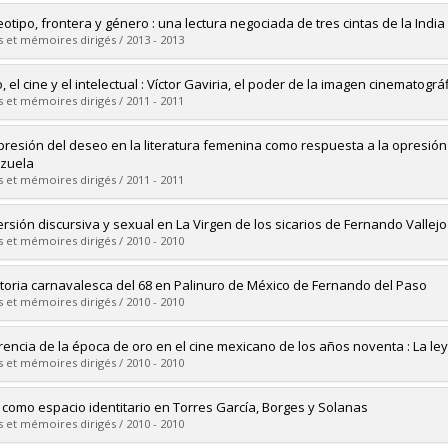
vers le document dans Papyrus
mé(e) :
Paredes Dávila, José Ricardo
eotipo, frontera y género : una lectura negociada de tres cintas de la India
 :
Maîtrise
 et mémoires dirigés / 2013 - 2013
ôme obtenu :
M.A.
vers le document dans Papyrus
mé(e) :
Pineda-Dawe, Mariana
o, el cine y el intelectual : Víctor Gaviria, el poder de la imagen cinematográ
 :
Maîtrise
 et mémoires dirigés / 2011 - 2011
ôme obtenu :
M.A.
vers le document dans Papyrus
mé(e) :
Salcedo, Julian
presión del deseo en la literatura femenina como respuesta a la opresión di
 :
Maîtrise
zuela
ôme obtenu :
M.A.
 et mémoires dirigés / 2011 - 2011
vers le document dans Papyrus
mé(e) :
Couture-Grondin, Élise
rsión discursiva y sexual en La Virgen de los sicarios de Fernando Vallejo
 :
Maîtrise
 et mémoires dirigés / 2010 - 2010
ôme obtenu :
M.A.
vers le document dans Papyrus
mé(e) :
Giraldo Pulido, Daniel
storia carnavalesca del 68 en Palinuro de México de Fernando del Paso
 :
Maîtrise
 et mémoires dirigés / 2010 - 2010
ôme obtenu :
M.A.
vers le document dans Papyrus
mé(e) :
Thivierge, Paule
rencia de la época de oro en el cine mexicano de los años noventa : La l
 :
Maîtrise
 et mémoires dirigés / 2010 - 2010
ôme obtenu :
M.A.
vers le document dans Papyrus
mé(e) :
Cyr, Isabelle
r como espacio identitario en Torres García, Borges y Solanas
 :
Maîtrise
 et mémoires dirigés / 2010 - 2010
ôme obtenu :
M.A.