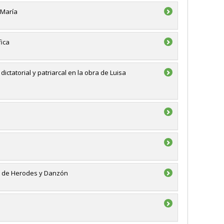
 María
fica
ctatorial y patriarcal en la obra de Luisa
ey de Herodes y Danzón