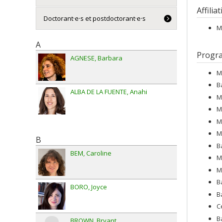
Affilia
Doctorant·e·s et postdoctorant·e·s
M
A
Progr
AGNESE
Barbara
M
B
ALBA DE LA FUENTE
Anahi
M
M
M
M
B
B
BEM
Caroline
M
M
B
BORO
Joyce
B
C
B
BROWN
Bryant