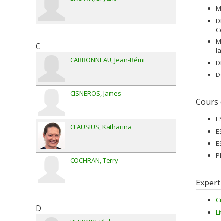
M
D
C
M
C
l
CARBONNEAU
Jean-Rémi
D
D
CISNEROS
James
Cours
E
CLAUSIUS
Katharina
E
E
P
COCHRAN
Terry
Expert
C
D
L