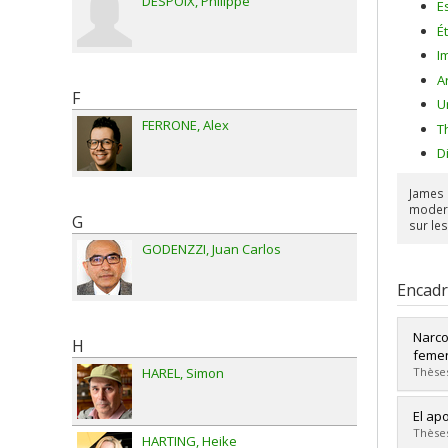
DESPOIX
Philippe
E
É
I
A
F
U
FERRONE
Alex
T
D
James 
modern
G
sur le
GODENZZI
Juan Carlos
Encad
Narco
H
feme
Thèses
HAREL
Simon
Diplô
El ap
Cycle
Thèses
HARTING
Heike