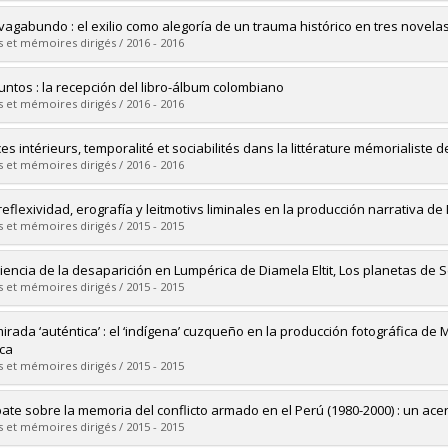
vers le document dans Papyrus
mé(e) :
Pannetier Leboeuf, Gabrielle
 vagabundo : el exilio como alegoría de un trauma histórico en tres novela
 :
Maîtrise
 et mémoires dirigés / 2016 - 2016
ôme obtenu :
M.A.
vers le document dans Papyrus
mé(e) :
Henriquez, Luis
juntos : la recepción del libro-álbum colombiano
 :
Doctorat
 et mémoires dirigés / 2016 - 2016
ôme obtenu :
Ph. D.
vers le document dans Papyrus
mé(e) :
Alvarado-Agudelo, Ana-Catalina
es intérieurs, temporalité et sociabilités dans la littérature mémorialiste 
 :
Maîtrise
 et mémoires dirigés / 2016 - 2016
ôme obtenu :
M.A.
vers le document dans Papyrus
mé(e) :
Sanchez, Santiago Javier
reflexividad, erografía y leitmotivs liminales en la producción narrativa d
 :
Doctorat
 et mémoires dirigés / 2015 - 2015
ôme obtenu :
Ph. D.
vers le document dans Papyrus
mé(e) :
Sauriol, Lise
iencia de la desaparición en Lumpérica de Diamela Eltit, Los planetas de Se
 :
Doctorat
 et mémoires dirigés / 2015 - 2015
ôme obtenu :
Ph. D.
vers le document dans Papyrus
mé(e) :
Molinié, Roxana
irada ‘auténtica’ : el ‘indígena’ cuzqueño en la producción fotográfica de M
 :
Doctorat
ica
ôme obtenu :
Ph. D.
 et mémoires dirigés / 2015 - 2015
vers le document dans Papyrus
mé(e) :
Vivier, Julie
bate sobre la memoria del conflicto armado en el Perú (1980-2000) : un acer
 :
Maîtrise
 et mémoires dirigés / 2015 - 2015
ôme obtenu :
M.A.