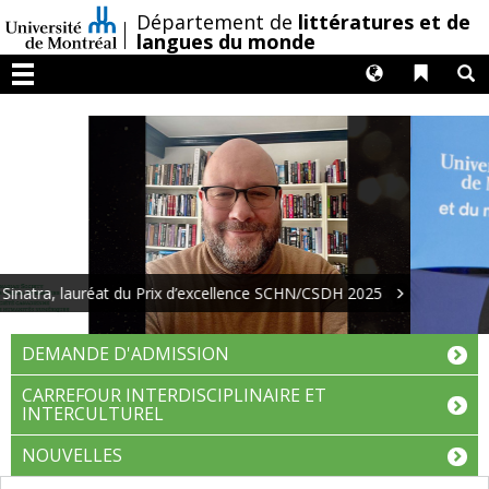
Passer
/
Département de
littératures et de
au
langues du monde
contenu
Langues
Liens 
R
Menu
Gabriel Labrie, lauréat du Prix d’excellence en enseignement
de la Faculté des arts et des sciences.