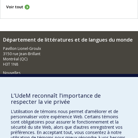
3 septembre 2025
Colloque du CRIHN 2025 en l'honneur de Stéfan
Sinclair
23 janvier 2024
La première thèse de doctorat en littérature -
option humanités numériques a été soutenue par
Antoine Fauchié
Voir tout
L’UdeM reconnaît l’importance de
Département de littératures et de langues du monde
respecter la vie privée
Pavillon Lionel-Groulx
L’utilisation de témoins nous permet d’améliorer et de
3150 rue Jean-Brillant
personnaliser votre expérience Web. Certains témoins
Montréal (QC)
sont obligatoires pour assurer le fonctionnement et la
H3T 1N8
sécurité du site Web, alors que d’autres enregistrent vos
préférences. En acceptant tout, vous consentez à notre
Nouvelles
utilisation de témoins pour mieux répondre à vos besoins.