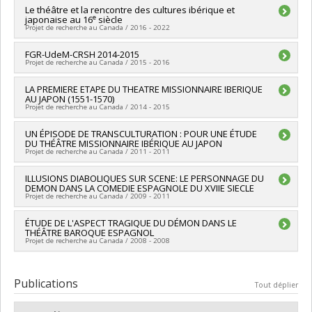
Lien vers le document dans Papyrus
Le théâtre et la rencontre des cultures ibérique et
e
japonaise au 16
siècle
Projet de recherche au Canada / 2016 - 2022
Chercheur principal :
FGR-UdeM-CRSH 2014-2015
Javier Rubiera
Projet de recherche au Canada / 2015 - 2016
Sources de financement :
CRSH/Conseil de recherches en
sciences humaines du Canada
Chercheur principal :
LA PREMIERE ETAPE DU THEATRE MISSIONNAIRE IBERIQUE
Javier Rubiera
Programmes de subvention :
PVXXXXXX-Subvention Savoir
AU JAPON (1551-1570)
Sources de financement :
CRSH/Conseil de recherches en
Projet de recherche au Canada / 2014 - 2015
sciences humaines du Canada
Programmes de subvention :
PVXXXXXX-FGR – Subvention de
Chercheur principal :
UN ÉPISODE DE TRANSCULTURATION : POUR UNE ÉTUDE
Javier Rubiera
recherche institutionnelle
DU THÉÂTRE MISSIONNAIRE IBÉRIQUE AU JAPON
Sources de financement :
CRSH/Conseil de recherches en
Projet de recherche au Canada / 2011 - 2011
sciences humaines du Canada
Programmes de subvention :
PVX20020-Subvention
Chercheur principal :
ILLUSIONS DIABOLIQUES SUR SCENE: LE PERSONNAGE DU
Javier Rubiera
institutionnelle du CRSH - Subventions d'exploration
DEMON DANS LA COMEDIE ESPAGNOLE DU XVIIE SIECLE
Projet de recherche au Canada / 2009 - 2011
Chercheur principal :
ÉTUDE DE L'ASPECT TRAGIQUE DU DÉMON DANS LE
Javier Rubiera
THÉÂTRE BAROQUE ESPAGNOL
Projet de recherche au Canada / 2008 - 2008
Chercheur principal :
Javier Rubiera
Publications
Tout déplier