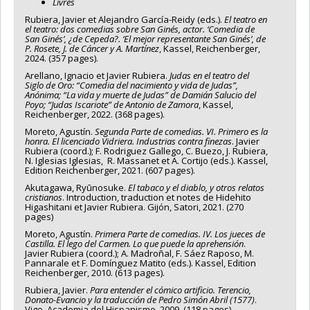
Livres
Rubiera, Javier et Alejandro García-Reidy (eds.).
El teatro en
el teatro: dos comedias sobre San Ginés, actor. ‘Comedia de
San Ginés’, ¿de Cepeda?. ‘El mejor representante San Ginés’, de
P. Rosete, J. de Cáncer y A. Martínez
, Kassel, Reichenberger,
2024. (357 pages).
Arellano, Ignacio et Javier Rubiera.
Judas en el teatro del
Siglo de Oro: “Comedia del nacimiento y vida de Judas”,
Anónima; “La vida y muerte de Judas” de Damián Salucio del
Poyo; “Judas Iscariote” de Antonio de Zamora
, Kassel,
Reichenberger, 2022. (368 pages).
Moreto, Agustín.
Segunda Parte de comedias. VI. Primero es la
honra. El licenciado Vidriera. Industrias contra finezas
. Javier
Rubiera (coord.); F. Rodriguez Gallego, C. Buezo, J. Rubiera,
N. Iglesias Iglesias, R. Massanet et A. Cortijo (eds.). Kassel,
Edition Reichenberger, 2021. (607 pages).
Akutagawa, Ryūnosuke.
El tabaco y el diablo, y otros relatos
cristianos
. Introduction, traduction et notes de Hidehito
Higashitani et Javier Rubiera. Gijón, Satori, 2021. (270
pages)
Moreto, Agustín.
Primera Parte de comedias. IV. Los jueces de
Castilla. El lego del Carmen. Lo que puede la aprehensión
.
Javier Rubiera (coord.); A. Madroñal, F. Sáez Raposo, M.
Pannarale et F. Domínguez Matito (eds.). Kassel, Edition
Reichenberger, 2010. (613 pages).
Rubiera, Javier.
Para entender el cómico artificio. Terencio,
Donato-Evancio y la traducción de Pedro Simón Abril (1577)
.
Vigo, Academia del Hispanismo, 2009. (118 pages).