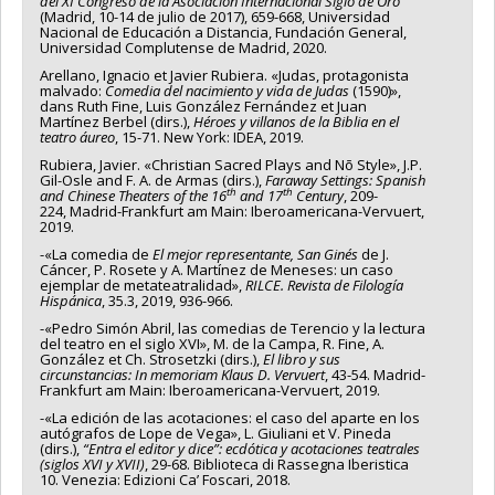
del XI Congreso de la Asociación Internacional Siglo de Oro
(Madrid, 10-14 de julio de 2017), 659-668, Universidad
Nacional de Educación a Distancia, Fundación General,
Universidad Complutense de Madrid, 2020.
Arellano, Ignacio et Javier Rubiera. «Judas, protagonista
malvado:
Comedia del nacimiento y vida de Judas
(1590)»,
dans Ruth Fine, Luis González Fernández et Juan
Martínez Berbel (dirs.),
Héroes y villanos de la Biblia en el
teatro áureo
, 15-71. New York: IDEA, 2019.
Rubiera, Javier. «Christian Sacred Plays and Nō Style», J.P.
Gil-Osle and F. A. de Armas (dirs.),
Faraway Settings: Spanish
th
th
and Chinese Theaters of the 16
and 17
Century
, 209-
224, Madrid-Frankfurt am Main: Iberoamericana-Vervuert,
2019.
-«La comedia de
El mejor representante, San Ginés
de J.
Cáncer, P. Rosete y A. Martínez de Meneses: un caso
ejemplar de metateatralidad»,
RILCE. Revista de Filología
Hispánica
, 35.3, 2019, 936-966.
-«Pedro Simón Abril, las comedias de Terencio y la lectura
del teatro en el siglo XVI», M. de la Campa, R. Fine, A.
González et Ch. Strosetzki (dirs.),
El libro y sus
circunstancias: In memoriam Klaus D. Vervuert
, 43-54. Madrid-
Frankfurt am Main: Iberoamericana-Vervuert, 2019.
-«La edición de las acotaciones: el caso del aparte en los
autógrafos de Lope de Vega», L. Giuliani et V. Pineda
(dirs.),
“Entra el editor y dice”: ecdótica y acotaciones teatrales
(siglos XVI y XVII)
, 29-68. Biblioteca di Rassegna Iberistica
10. Venezia: Edizioni Ca’ Foscari, 2018.