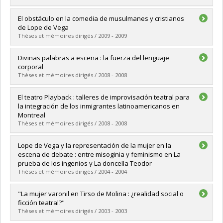
Diplômé(e) :
Ollu, Joseph Jean-Sébastien
El obstáculo en la comedia de musulmanes y cristianos
Cycle :
Maîtrise
de Lope de Vega
Diplôme obtenu :
M.A.
Thèses et mémoires dirigés / 2009 - 2009
Lien vers le document dans Papyrus
Diplômé(e) :
Sauma Guidi, Carmen Sofía
Divinas palabras a escena : la fuerza del lenguaje
Cycle :
Doctorat
corporal
Diplôme obtenu :
Ph. D.
Thèses et mémoires dirigés / 2008 - 2008
Lien vers le document dans Papyrus
Diplômé(e) :
Gertrúdix González, Silvia
El teatro Playback : talleres de improvisación teatral para
Cycle :
Maîtrise
la integración de los inmigrantes latinoamericanos en
Diplôme obtenu :
M.A.
Montreal
Lien vers le document dans Papyrus
Thèses et mémoires dirigés / 2008 - 2008
Diplômé(e) :
Barreto, Gaby
Lope de Vega y la representación de la mujer en la
Cycle :
Maîtrise
escena de debate : entre misoginia y feminismo en La
Diplôme obtenu :
M.A.
prueba de los ingenios y La doncella Teodor
Lien vers le document dans Papyrus
Thèses et mémoires dirigés / 2004 - 2004
Diplômé(e) :
Ribas, Mélanie
"La mujer varonil en Tirso de Molina : ¿realidad social o
Cycle :
Maîtrise
ficción teatral?"
Diplôme obtenu :
M.A.
Thèses et mémoires dirigés / 2003 - 2003
Lien vers le document dans Papyrus