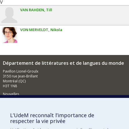
V
VAN RAHDEN
Till
VON MERVELDT
Nikola
Département de littératures et de langues du monde
Pavillon Lionel-Groulx
3150 rue Jean-Brillant
Montréal (QC)
H3T 1N8
Nouvelles
Événements
Comment soutenir le Département?
L’UdeM reconnaît l’importance de
respecter la vie privée
BESOIN D'AIDE?