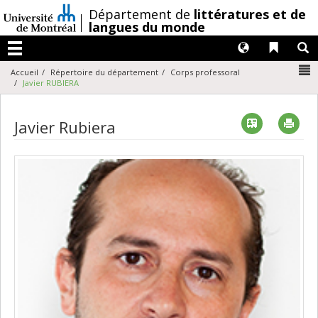
Passer
/
Département de
littératures et de
au
langues du monde
contenu
Langues
Liens 
R
Menu
N
Accueil
Répertoire du département
Corps professoral
Javier RUBIERA
Vcard
Imp
Javier Rubiera