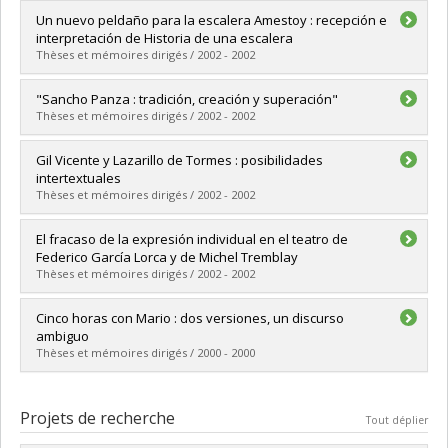
Diplômé(e) :
Wai-Kon, Nadia
Un nuevo peldaño para la escalera Amestoy : recepción e
Cycle :
Maîtrise
interpretación de Historia de una escalera
Diplôme obtenu :
M.A.
Thèses et mémoires dirigés / 2002 - 2002
Lien vers le document dans Papyrus
Diplômé(e) :
Côté-Rodrigue, Cloé
"Sancho Panza : tradición, creación y superación"
Cycle :
Maîtrise
Thèses et mémoires dirigés / 2002 - 2002
Diplôme obtenu :
M.A.
Lien vers le document dans Papyrus
Diplômé(e) :
Baró Gaillard, Celia
Gil Vicente y Lazarillo de Tormes : posibilidades
Cycle :
Maîtrise
intertextuales
Diplôme obtenu :
M.A.
Thèses et mémoires dirigés / 2002 - 2002
Lien vers le document dans Papyrus
Diplômé(e) :
Rosario, Diane do
El fracaso de la expresión individual en el teatro de
Cycle :
Maîtrise
Federico García Lorca y de Michel Tremblay
Diplôme obtenu :
M.A.
Thèses et mémoires dirigés / 2002 - 2002
Lien vers le document dans Papyrus
Diplômé(e) :
Valois, Line
Cinco horas con Mario : dos versiones, un discurso
Cycle :
Maîtrise
ambiguo
Diplôme obtenu :
M.A.
Thèses et mémoires dirigés / 2000 - 2000
Lien vers le document dans Papyrus
Diplômé(e) :
Biard, Delphine
Cycle :
Maîtrise
Projets de recherche
Tout déplier
Diplôme obtenu :
M. Sc.