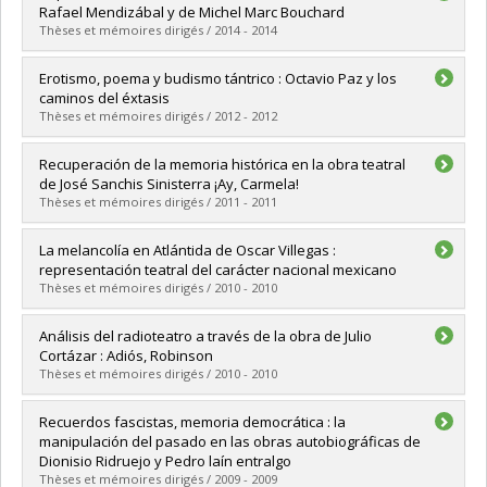
Cycle :
Doctorat
Rafael Mendizábal y de Michel Marc Bouchard
Diplôme obtenu :
Ph. D.
Thèses et mémoires dirigés / 2014 - 2014
Lien vers le document dans Papyrus
Diplômé(e) :
Côté, Olivier
Erotismo, poema y budismo tántrico : Octavio Paz y los
Cycle :
Maîtrise
caminos del éxtasis
Diplôme obtenu :
M.A.
Thèses et mémoires dirigés / 2012 - 2012
Lien vers le document dans Papyrus
Diplômé(e) :
Hernández Sierra, Adriana
Recuperación de la memoria histórica en la obra teatral
Cycle :
Maîtrise
de José Sanchis Sinisterra ¡Ay, Carmela!
Diplôme obtenu :
M.A.
Thèses et mémoires dirigés / 2011 - 2011
Lien vers le document dans Papyrus
Diplômé(e) :
Rizea, Odeta Elena
La melancolía en Atlántida de Oscar Villegas :
Cycle :
Maîtrise
representación teatral del carácter nacional mexicano
Diplôme obtenu :
M.A.
Thèses et mémoires dirigés / 2010 - 2010
Lien vers le document dans Papyrus
Diplômé(e) :
Ducasse, Isabelle
Análisis del radioteatro a través de la obra de Julio
Cycle :
Maîtrise
Cortázar : Adiós, Robinson
Diplôme obtenu :
M.A.
Thèses et mémoires dirigés / 2010 - 2010
Lien vers le document dans Papyrus
Diplômé(e) :
Carrera, Patricia
Recuerdos fascistas, memoria democrática : la
Cycle :
Maîtrise
manipulación del pasado en las obras autobiográficas de
Diplôme obtenu :
M.A.
Dionisio Ridruejo y Pedro laín entralgo
Lien vers le document dans Papyrus
Thèses et mémoires dirigés / 2009 - 2009