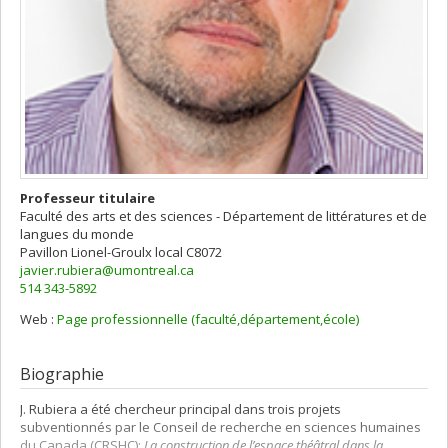
Professeur titulaire
Faculté des arts et des sciences - Département de littératures et de
langues du monde
Pavillon Lionel-Groulx
local C8072
javier.rubiera@umontreal.ca
514 343-5892
Web :
Page professionnelle (faculté,département,école)
Biographie
J. Rubiera a été chercheur principal dans trois projets
subventionnés par le Conseil de recherche en sciences humaines
du Canada (CRSHC):
La construction de l’espace théâtral dans la