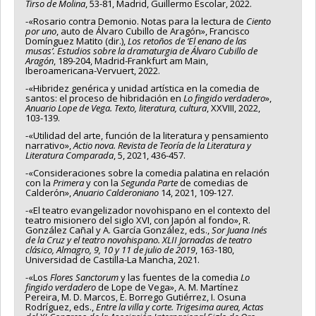
Tirso de Molina
, 53-81, Madrid, Guillermo Escolar, 2022.
-«Rosario contra Demonio. Notas para la lectura de
Ciento
por uno
, auto de Álvaro Cubillo de Aragón», Francisco
Domínguez Matito (dir.),
Los retoños de ‘El enano de las
musas’. Estudios sobre la dramaturgia de Álvaro Cubillo de
Aragón
, 189-204, Madrid-Frankfurt am Main,
Iberoamericana-Vervuert, 2022.
-«Hibridez genérica y unidad artística en la comedia de
santos: el proceso de hibridación en
Lo fingido verdadero
»,
Anuario Lope de Vega. Texto, literatura, cultura
, XXVIII, 2022,
103-139.
-«Utilidad del arte, función de la literatura y pensamiento
narrativo»,
Actio nova. Revista de Teoría de la Literatura y
Literatura Comparada
, 5, 2021, 436-457.
-«Consideraciones sobre la comedia palatina en relación
con la
Primera
y con la
Segunda Parte
de comedias de
Calderón»,
Anuario Calderoniano
14, 2021, 109-127.
-«El teatro evangelizador novohispano en el contexto del
teatro misionero del siglo XVI, con Japón al fondo», R.
González Cañal y A. García González, eds.,
Sor Juana Inés
de la Cruz y el teatro novohispano. XLII Jornadas de teatro
clásico, Almagro, 9, 10 y 11 de julio de 2019
, 163-180,
Universidad de Castilla-La Mancha, 2021.
-«Los
Flores Sanctorum
y las fuentes de la comedia
Lo
fingido verdadero
de Lope de Vega», A. M. Martínez
Pereira, M. D. Marcos, E. Borrego Gutiérrez, I. Osuna
Rodríguez, eds.,
Entre la villa y corte. Trigesima aurea, Actas