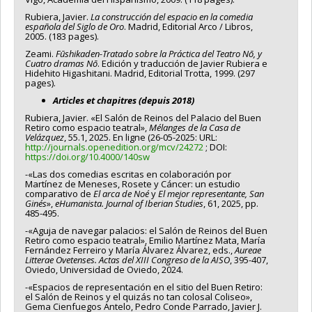
Rubiera, Javier.
La construcción del espacio en la comedia
española del Siglo de Oro
. Madrid, Editorial Arco / Libros,
2005. (183 pages).
Zeami.
Fūshikaden-Tratado sobre la Práctica del Teatro Nō, y
Cuatro dramas Nō
. Edición y traducción de Javier Rubiera e
Hidehito Higashitani. Madrid, Editorial Trotta, 1999. (297
pages).
Articles et chapitres (depuis 2018)
Rubiera, Javier. «El Salón de Reinos del Palacio del Buen
Retiro como espacio teatral»,
Mélanges de la Casa de
Velázquez
, 55.1, 2025. En ligne (26-05-2025: URL:
http://journals.openedition.org/mcv/24272
; DOI:
https://doi.org/10.4000/140sw
-«Las dos comedias escritas en colaboración por
Martínez de Meneses, Rosete y Cáncer: un estudio
comparativo de
El arca de Noé
y
El mejor representante, San
Ginés
»,
eHumanista. Journal of Iberian Studies
, 61, 2025, pp.
485-495.
-«Aguja de navegar palacios: el Salón de Reinos del Buen
Retiro como espacio teatral», Emilio Martínez Mata, María
Fernández Ferreiro y María Álvarez Álvarez, eds.,
Aureae
Litterae Ovetenses. Actas del XIII Congreso de la AISO
, 395-407,
Oviedo, Universidad de Oviedo, 2024.
-«Espacios de representación en el sitio del Buen Retiro:
el Salón de Reinos y el quizás no tan colosal Coliseo»,
Gema Cienfuegos Antelo, Pedro Conde Parrado, Javier J.