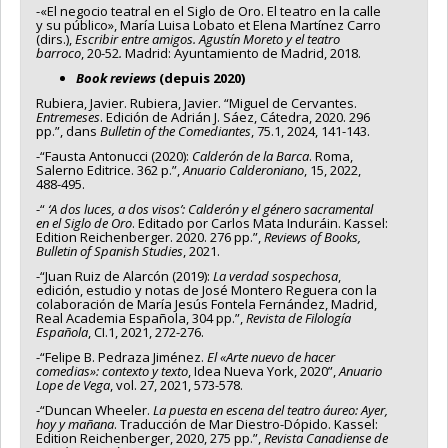
-«El negocio teatral en el Siglo de Oro. El teatro en la calle
y su público», María Luisa Lobato et Elena Martínez Carro
(dirs.),
Escribir entre amigos. Agustín Moreto y el teatro
barroco
, 20-52
.
Madrid: Ayuntamiento de Madrid, 2018.
Book reviews
(depuis 2020)
Rubiera, Javier. Rubiera, Javier. “Miguel de Cervantes.
Entremeses
. Edición de Adrián J. Sáez, Cátedra, 2020. 296
pp.”, dans
Bulletin of the Comediantes
, 75.1, 2024, 141-143.
-“Fausta Antonucci (2020):
Calderón de la Barca
. Roma,
Salerno Editrice. 362 p.”,
Anuario Calderoniano
, 15, 2022,
488-495.
-“
‘A dos luces, a dos visos’: Calderón y el género sacramental
en el Siglo de Oro
. Editado por Carlos Mata Induráin. Kassel:
Edition Reichenberger. 2020. 276 pp.”,
Reviews of Books,
Bulletin of Spanish Studies
, 2021.
-“Juan Ruiz de Alarcón (2019):
La verdad sospechosa
,
edición, estudio y notas de José Montero Reguera con la
colaboración de María Jesús Fontela Fernández, Madrid,
Real Academia Española, 304 pp.”,
Revista de Filología
Española
, CI.1, 2021, 272-276.
-“Felipe B. Pedraza Jiménez.
El «Arte nuevo de hacer
comedias»: contexto y texto
, Idea Nueva York, 2020”,
Anuario
Lope de Vega
, vol. 27, 2021, 573-578.
-“Duncan Wheeler.
La puesta en escena del teatro áureo: Ayer,
hoy y mañana
. Traducción de Mar Diestro-Dópido. Kassel:
Edition Reichenberger, 2020, 275 pp.”,
Revista Canadiense de