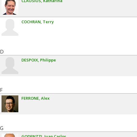
CLAUSIUS
Katharina
COCHRAN
Terry
D
DESPOIX
Philippe
F
FERRONE
Alex
G
GODENZZI
Juan Carlos