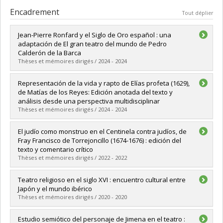
Encadrement
Tout déplier
Jean-Pierre Ronfard y el Siglo de Oro español : una
adaptación de El gran teatro del mundo de Pedro
Calderón de la Barca
Thèses et mémoires dirigés / 2024 - 2024
Diplômé(e) :
Portugais Hoyos, Cassandra
Representación de la vida y rapto de Elías profeta (1629),
Cycle :
Maîtrise
de Matías de los Reyes: Edición anotada del texto y
Diplôme obtenu :
M.A.
análisis desde una perspectiva multidisciplinar
Lien vers le document dans Papyrus
Thèses et mémoires dirigés / 2024 - 2024
Diplômé(e) :
Álvarez-Vélez, Bety
El judío como monstruo en el Centinela contra judíos, de
Cycle :
Doctorat
Fray Francisco de Torrejoncillo (1674-1676) : edición del
Diplôme obtenu :
Ph. D.
texto y comentario crítico
Lien vers le document dans Papyrus
Thèses et mémoires dirigés / 2022 - 2022
Diplômé(e) :
Levin, Jake
Teatro religioso en el siglo XVI : encuentro cultural entre
Cycle :
Doctorat
Japón y el mundo ibérico
Diplôme obtenu :
Ph. D.
Thèses et mémoires dirigés / 2020 - 2020
Lien vers le document dans Papyrus
Diplômé(e) :
Georgieva, Elitsa
Estudio semiótico del personaje de Jimena en el teatro :