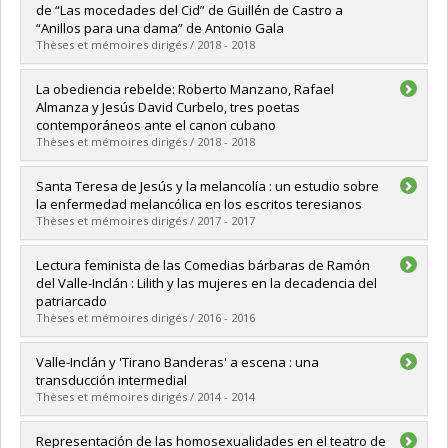
Cycle :
Maîtrise
de “Las mocedades del Cid” de Guillén de Castro a
Diplôme obtenu :
M.A.
“Anillos para una dama” de Antonio Gala
Lien vers le document dans Papyrus
Thèses et mémoires dirigés / 2018 - 2018
Diplômé(e) :
Lanouette, Éloïse
La obediencia rebelde: Roberto Manzano, Rafael
Cycle :
Doctorat
Almanza y Jesús David Curbelo, tres poetas
Diplôme obtenu :
Ph. D.
contemporáneos ante el canon cubano
Lien vers le document dans Papyrus
Thèses et mémoires dirigés / 2018 - 2018
Diplômé(e) :
Manresa Gonzalez, Carlos
Santa Teresa de Jesús y la melancolía : un estudio sobre
Cycle :
Doctorat
la enfermedad melancólica en los escritos teresianos
Diplôme obtenu :
Ph. D.
Thèses et mémoires dirigés / 2017 - 2017
Lien vers le document dans Papyrus
Diplômé(e) :
Álvarez-Vélez, Bety
Lectura feminista de las Comedias bárbaras de Ramón
Cycle :
Maîtrise
del Valle-Inclán : Lilith y las mujeres en la decadencia del
Diplôme obtenu :
M.A.
patriarcado
Lien vers le document dans Papyrus
Thèses et mémoires dirigés / 2016 - 2016
Diplômé(e) :
Gagnon, Anaïs
Valle-Inclán y 'Tirano Banderas' a escena : una
Cycle :
Maîtrise
transducción intermedial
Diplôme obtenu :
M.A.
Thèses et mémoires dirigés / 2014 - 2014
Lien vers le document dans Papyrus
Diplômé(e) :
Gertrúdix González, Silvia
Representación de las homosexualidades en el teatro de