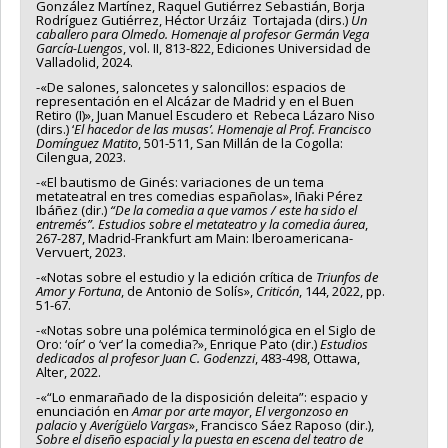
González Martínez, Raquel Gutiérrez Sebastián, Borja
Rodríguez Gutiérrez, Héctor Urzáiz Tortajada (dirs.)
Un
caballero para Olmedo. Homenaje al profesor Germán Vega
García-Luengos
, vol. II, 813-822, Ediciones Universidad de
Valladolid, 2024.
-«De salones, saloncetes y saloncillos: espacios de
representación en el Alcázar de Madrid y en el Buen
Retiro (I)», Juan Manuel Escudero et Rebeca Lázaro Niso
(dirs.) ‘
El hacedor de las musas’. Homenaje al Prof. Francisco
Domínguez Matito
, 501-511, San Millán de la Cogolla:
Cilengua, 2023.
-«El bautismo de Ginés: variaciones de un tema
metateatral en tres comedias españolas», Iñaki Pérez
Ibáñez (dir.)
“De la comedia a que vamos / este ha sido el
entremés”. Estudios sobre el metateatro y la comedia áurea
,
267-287, Madrid-Frankfurt am Main: Iberoamericana-
Vervuert, 2023.
-«Notas sobre el estudio y la edición crítica de
Triunfos de
Amor y Fortuna
, de Antonio de Solís»,
Criticón
, 144, 2022, pp.
51-67.
-«Notas sobre una polémica terminológica en el Siglo de
Oro: ‘oír’ o ‘ver’ la comedia?», Enrique Pato (dir.)
Estudios
dedicados al profesor Juan C. Godenzzi
, 483-498, Ottawa,
Alter, 2022.
-«“Lo enmarañado de la disposición deleita”: espacio y
enunciación en
Amar por arte mayor
,
El vergonzoso en
palacio
y
Averígüelo Vargas
», Francisco Sáez Raposo (dir.),
Sobre el diseño espacial y la puesta en escena del teatro de