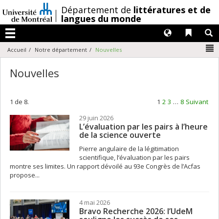
Passer
/
Département de
littératures et de
au
langues du monde
contenu
Langues
Liens 
R
Menu
N
Accueil
Notre département
Nouvelles
Nouvelles
1 de 8.
1
2
3
…
8
Suivant
29 juin 2026
L’évaluation par les pairs à l’heure
de la science ouverte
Pierre angulaire de la légitimation
scientifique, l’évaluation par les pairs
montre ses limites. Un rapport dévoilé au 93e Congrès de l’Acfas
propose...
4 mai 2026
Bravo Recherche 2026: l’UdeM