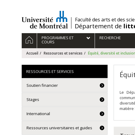
Passer
au
contenu
/
Faculté des arts et des sci
Département de
lit
Navigation
ACCUEIL
PROGRAMMES ET
RECHERCHE
principale
COURS
Accueil
Ressources et services
Équité, diversité et inclusion
RESSOURCES ET SERVICES
Équit
Soutien financier
Le Dépa
communa
Stages
diversit
matière 
International
Ressources universitaires et guides