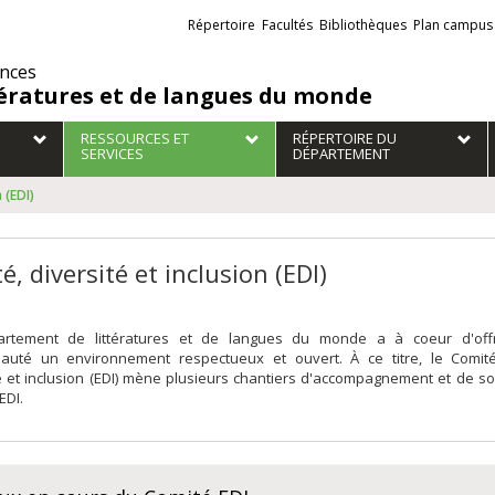
Liens
Répertoire
Facultés
Bibliothèques
Plan campus
externes
ences
tératures et de langues du monde
RESSOURCES ET
RÉPERTOIRE DU
SERVICES
DÉPARTEMENT
 (EDI)
é, diversité et inclusion (EDI)
rtement de littératures et de langues du monde a à coeur d'off
uté un environnement respectueux et ouvert. À ce titre, le Comité
é et inclusion (EDI) mène plusieurs chantiers d'accompagnement et de s
EDI.