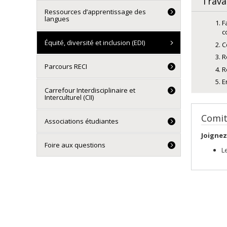
Trava
Ressources d’apprentissage des
langues
F
c
Équité, diversité et inclusion (EDI)
C
R
Parcours RECI
R
E
Carrefour Interdisciplinaire et
Interculturel (CII)
Comit
Associations étudiantes
Joignez
Foire aux questions
L