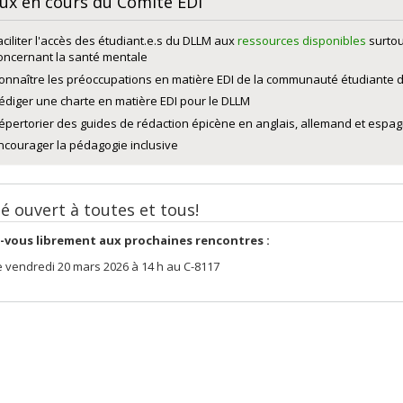
ux en cours du Comité EDI
aciliter l'accès des étudiant.e.s du DLLM aux
ressources disponibles
surtou
oncernant la santé mentale
onnaître les préoccupations en matière EDI de la communauté étudiante 
édiger une charte en matière EDI pour le DLLM
épertorier des guides de rédaction épicène en anglais, allemand et espag
ncourager la pédagogie inclusive
é ouvert à toutes et tous!
-vous librement aux prochaines rencontres :
e vendredi 20 mars 2026
à 14 h
au C-8117