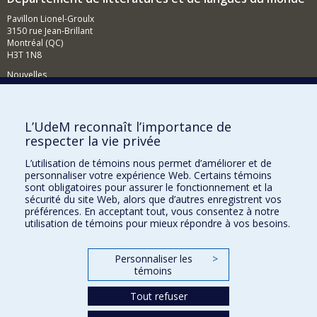
Pavillon Lionel-Groulx
3150 rue Jean-Brillant
Montréal (QC)
H3T 1N8
Nouvelles
Événements
Comment soutenir le Département?
L’UdeM reconnaît l’importance de
respecter la vie privée
BESOIN D'AIDE?
L’utilisation de témoins nous permet d’améliorer et de
Plan du site
personnaliser votre expérience Web. Certains témoins
Signaler une erreur
sont obligatoires pour assurer le fonctionnement et la
sécurité du site Web, alors que d’autres enregistrent vos
Accessibilité
préférences. En acceptant tout, vous consentez à notre
utilisation de témoins pour mieux répondre à vos besoins.
FACULTÉ DES ARTS ET DES SCIENCES
Nos départements et écoles
Personnaliser les
>
témoins
Nos centres d'études
Nos programmes et cours
Tout refuser