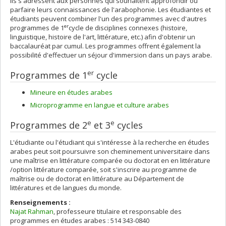
Ils s'adressent aux personnes qui souhaitent approfondir ou
parfaire leurs connaissances de l'arabophonie. Les étudiantes et
étudiants peuvent combiner l'un des programmes avec d'autres
er
programmes de 1
cycle de disciplines connexes (histoire,
linguistique, histoire de l'art, littérature, etc.) afin d'obtenir un
baccalauréat par cumul. Les programmes offrent également la
possibilité d'effectuer un séjour d'immersion dans un pays arabe.
er
Programmes de 1
cycle
Mineure en études arabes
Microprogramme en langue et culture arabes
e
e
Programmes de 2
et 3
cycles
L'étudiante ou l'étudiant qui s'intéresse à la recherche en études
arabes peut soit poursuivre son cheminement universitaire dans
une maîtrise en littérature comparée ou doctorat en en littérature
/option littérature comparée, soit s'inscrire au programme de
maîtrise ou de doctorat en littérature au Département de
littératures et de langues du monde.
Renseignements :
Najat Rahman
, professeure titulaire et responsable des
programmes en études arabes : 514 343-0840