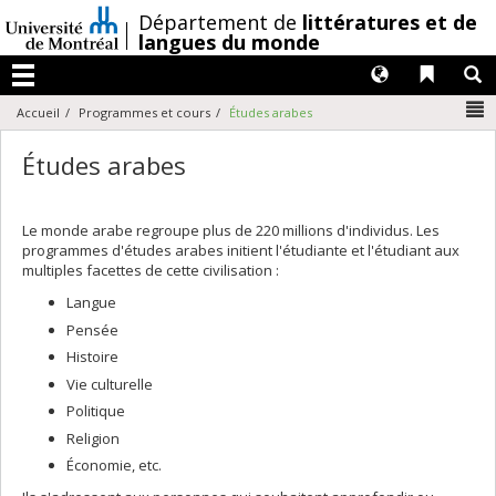
Passer
/
Département de
littératures et de
au
langues du monde
contenu
Langues
Liens 
R
Menu
N
Accueil
Programmes et cours
Études arabes
Études arabes
Le monde arabe regroupe plus de 220 millions d'individus. Les
programmes d'études arabes initient l'étudiante et l'étudiant aux
multiples facettes de cette civilisation :
Langue
Pensée
Histoire
Vie culturelle
Politique
Religion
Économie, etc.