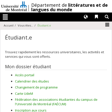
Passer
/
Département de
littératures et de
au
langues du monde
contenu
Langues
Liens 
R
Menu
N
Accueil
Vous êtes...
Étudiant.e
Étudiant.e
Trouvez rapidement les ressources universitaires, les activités et
services qui vous sont offerts.
Mon dossier étudiant
Accès portail
Calendrier des études
Changement de programme
Carte UdeM
Fédération des associations étudiantes du campus de
l'Université de Montréal (FAÉCUM)
Inscription aux cours