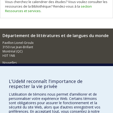
Vous cherchez le calendrier des études? Vous voulez consulter les
ressources de la Bibliothèque? Rendez-vous à la
section
Ressources et services
.
Département de littératures et de langues du monde
Pavillon Lionel-Groulx
3150 rue Jean-Brillant
Montréal (QC)
H3T 1N8
Nouvelles
Événements
Comment soutenir le Département?
L’UdeM reconnaît l’importance de
respecter la vie privée
BESOIN D'AIDE?
L’utilisation de témoins nous permet d’améliorer et de
Plan du site
personnaliser votre expérience Web. Certains témoins
Signaler une erreur
sont obligatoires pour assurer le fonctionnement et la
sécurité du site Web, alors que d’autres enregistrent vos
Accessibilité
préférences. En acceptant tout, vous consentez à notre