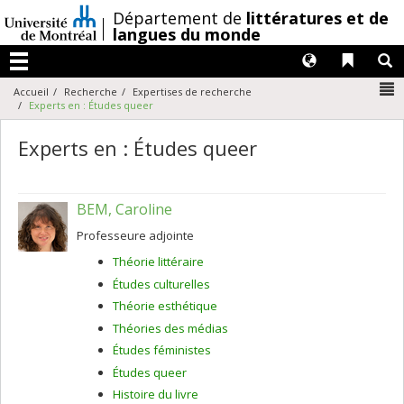
Passer
/
Département de
littératures et de
au
langues du monde
contenu
Langues
Liens 
R
Menu
N
Accueil
Recherche
Expertises de recherche
Experts en : Études queer
Experts en : Études queer
BEM, Caroline
Professeure adjointe
Théorie littéraire
Études culturelles
Théorie esthétique
Théories des médias
Études féministes
Études queer
Histoire du livre