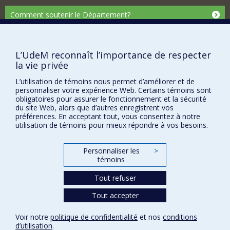
Comment soutenir le Département?
BESOIN D'AIDE?
Plan du site
L’UdeM reconnaît l’importance de respecter
Signaler une erreur
la vie privée
Accessibilité
L’utilisation de témoins nous permet d’améliorer et de
personnaliser votre expérience Web. Certains témoins sont
FACULTÉ DES ARTS ET DES SCIENCES
obligatoires pour assurer le fonctionnement et la sécurité
du site Web, alors que d’autres enregistrent vos
Nos départements et écoles
préférences. En acceptant tout, vous consentez à notre
utilisation de témoins pour mieux répondre à vos besoins.
Nos centres d'études
Nos programmes et cours
Personnaliser les
>
témoins
Confidentialité
Tout refuser
Conditions d’utilisation
Tout accepter
Paramètres des témoins
Université de
Montréal
Voir notre
politique de confidentialité
et nos
conditions
d’utilisation
.