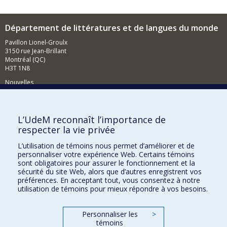
Département de littératures et de langues du monde
Pavillon Lionel-Groulx
3150 rue Jean-Brillant
Montréal (QC)
H3T 1N8
Nouvelles
Événements
Comment soutenir le Département?
L’UdeM reconnaît l’importance de
respecter la vie privée
BESOIN D'AIDE?
L’utilisation de témoins nous permet d’améliorer et de
Plan du site
personnaliser votre expérience Web. Certains témoins
Signaler une erreur
sont obligatoires pour assurer le fonctionnement et la
sécurité du site Web, alors que d’autres enregistrent vos
Accessibilité
préférences. En acceptant tout, vous consentez à notre
utilisation de témoins pour mieux répondre à vos besoins.
FACULTÉ DES ARTS ET DES SCIENCES
Nos départements et écoles
Personnaliser les
>
témoins
Nos centres d'études