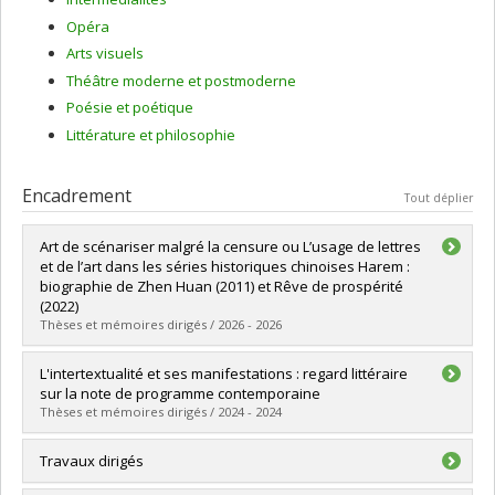
Opéra
Arts visuels
Théâtre moderne et postmoderne
Poésie et poétique
Littérature et philosophie
Encadrement
Tout déplier
Art de scénariser malgré la censure ou L’usage de lettres
et de l’art dans les séries historiques chinoises Harem :
biographie de Zhen Huan (2011) et Rêve de prospérité
(2022)
Thèses et mémoires dirigés / 2026 - 2026
Diplômé(e) :
Hsu, Hsiang-Mei
L'intertextualité et ses manifestations : regard littéraire
Cycle :
Maîtrise
sur la note de programme contemporaine
Diplôme obtenu :
M.A.
Thèses et mémoires dirigés / 2024 - 2024
Lien vers le document dans Papyrus
Diplômé(e) :
Mandolini, Elena
Travaux dirigés
Cycle :
Maîtrise