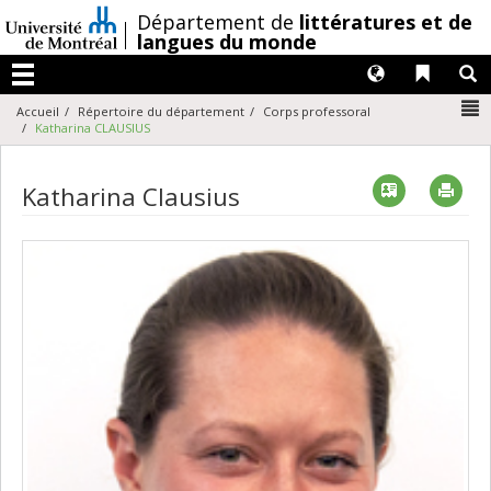
Passer
/
Département de
littératures et de
au
langues du monde
contenu
Langues
Liens 
R
Menu
N
Accueil
Répertoire du département
Corps professoral
Katharina CLAUSIUS
Vcard
Imp
Katharina Clausius