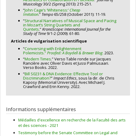
Musicology
30/2 (Spring 2013): 215-251.
“
John Cage’s ‘Whiteness:’
Cheap
Imitation
.”
Tempo
65/258 (October 2011): 11-19.
“
Structural Narratives of Musical Space and Pacing
in Mozart’s String Quartets and
Quintets
.”
KronoScope: International Journal for the
Study of Time
9/1-2 (2009): 61-80.
Articles de vulgarisation scientifique
“
Conversing with Enlightenment
Polemicists.”
Proofed: A Boydell & Brewer Blog
.
2023.
“
Modern Times
.” Verso Table ronde sur Jacques
Rancière avec Oliver Davis et Jussi Palmusaari.
Verso Books. 2022.
“
Bill S0231 & DNA Evidence: Effective Tool or
Discrimination?
”
Impact Ethics
, sous la dir. de Chris
Kaposy (Memorial University). Avec Michael J.
Crawford and Erin Kenny. 2022.
Informations supplémentaires
Médailles d'excellence en recherche de la Faculté des arts
et des sciences - 2021
Testimony before the Senate Committee on Legal and