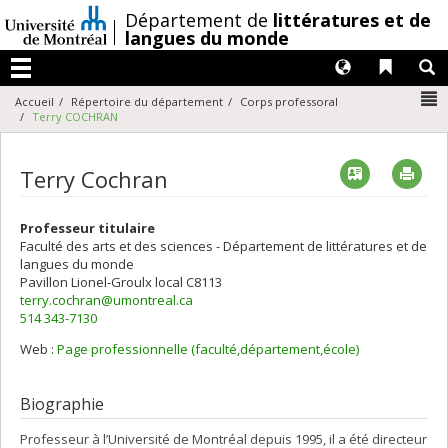
Passer
/
Département de
littératures et de
au
langues du monde
contenu
Langues
Liens 
R
Menu
N
Accueil
Répertoire du département
Corps professoral
Terry COCHRAN
Vcard
Imp
Terry Cochran
Professeur titulaire
Faculté des arts et des sciences - Département de littératures et de
langues du monde
Pavillon Lionel-Groulx
local C8113
terry.cochran@umontreal.ca
514 343-7130
Web :
Page professionnelle (faculté,département,école)
Biographie
Professeur à l’Université de Montréal depuis 1995, il a été directeur