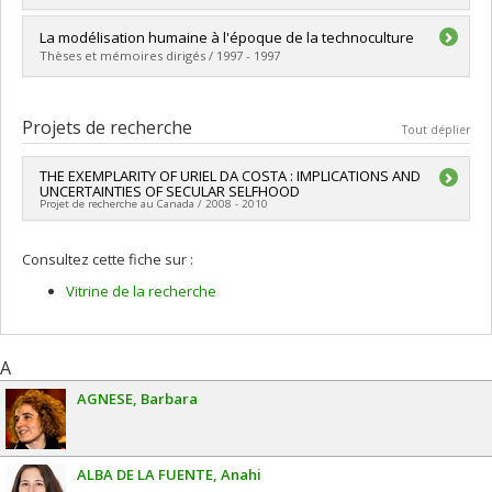
Diplôme obtenu :
M.A.
Lien vers le document dans Papyrus
Diplômé(e) :
Takvorian, Meline Léna
La modélisation humaine à l'époque de la technoculture
Cycle :
Maîtrise
Thèses et mémoires dirigés / 1997 - 1997
Diplôme obtenu :
M.A.
Lien vers le document dans Papyrus
Diplômé(e) :
Dyens, Ollivier
Cycle :
Doctorat
Projets de recherche
Tout déplier
Diplôme obtenu :
Ph. D.
Lien vers le document dans Papyrus
THE EXEMPLARITY OF URIEL DA COSTA : IMPLICATIONS AND
UNCERTAINTIES OF SECULAR SELFHOOD
Projet de recherche au Canada / 2008 - 2010
Chercheur principal :
Terry Cochran
Consultez cette fiche sur :
Vitrine de la recherche
A
AGNESE
Barbara
ALBA DE LA FUENTE
Anahi