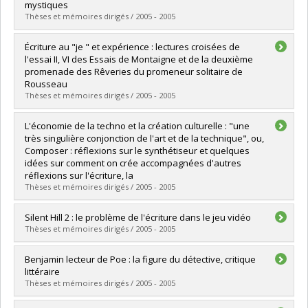
Cycle :
Doctorat
mystiques
Diplôme obtenu :
Ph. D.
Thèses et mémoires dirigés / 2005 - 2005
Lien vers le document dans Papyrus
Diplômé(e) :
Breton, Mahité
Écriture au "je " et expérience : lectures croisées de
Cycle :
Maîtrise
l'essai II, VI des Essais de Montaigne et de la deuxième
Diplôme obtenu :
M.A.
promenade des Rêveries du promeneur solitaire de
Lien vers le document dans Papyrus
Rousseau
Thèses et mémoires dirigés / 2005 - 2005
Diplômé(e) :
Des Marais, Luce
L'économie de la techno et la création culturelle : "une
Cycle :
Maîtrise
très singulière conjonction de l'art et de la technique", ou,
Diplôme obtenu :
M.A.
Composer : réflexions sur le synthétiseur et quelques
Lien vers le document dans Papyrus
idées sur comment on crée accompagnées d'autres
réflexions sur l'écriture, la
Thèses et mémoires dirigés / 2005 - 2005
Diplômé(e) :
Labarias, Eva
Silent Hill 2 : le problème de l'écriture dans le jeu vidéo
Cycle :
Maîtrise
Thèses et mémoires dirigés / 2005 - 2005
Diplôme obtenu :
M.A.
Lien vers le document dans Papyrus
Diplômé(e) :
Poulin, Patrick
Benjamin lecteur de Poe : la figure du détective, critique
Cycle :
Maîtrise
littéraire
Diplôme obtenu :
M.A.
Thèses et mémoires dirigés / 2005 - 2005
Lien vers le document dans Papyrus