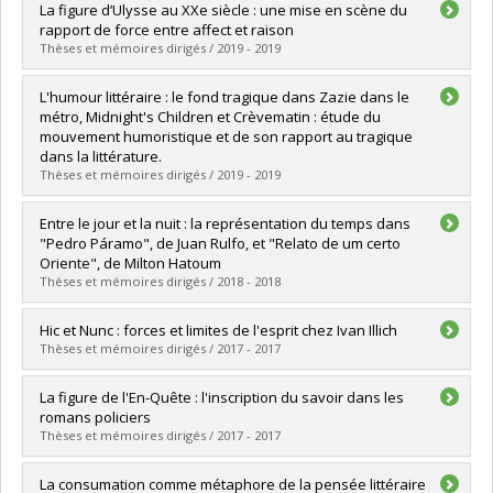
Diplômé(e) :
Antonaci Gama, Carolina
La figure d’Ulysse au XXe siècle : une mise en scène du
Cycle :
Doctorat
rapport de force entre affect et raison
Diplôme obtenu :
Ph. D.
Thèses et mémoires dirigés / 2019 - 2019
Lien vers le document dans Papyrus
Diplômé(e) :
Leguerrier, Louis-Thomas
L'humour littéraire : le fond tragique dans Zazie dans le
Cycle :
Doctorat
métro, Midnight's Children et Crèvematin : étude du
Diplôme obtenu :
Ph. D.
mouvement humoristique et de son rapport au tragique
Lien vers le document dans Papyrus
dans la littérature.
Thèses et mémoires dirigés / 2019 - 2019
Diplômé(e) :
Delhoum, Iris Elsa Ambre
Entre le jour et la nuit : la représentation du temps dans
Cycle :
Maîtrise
"Pedro Páramo", de Juan Rulfo, et "Relato de um certo
Diplôme obtenu :
M.A.
Oriente", de Milton Hatoum
Lien vers le document dans Papyrus
Thèses et mémoires dirigés / 2018 - 2018
Diplômé(e) :
Pereira Milazzo, Daniel
Hic et Nunc : forces et limites de l'esprit chez Ivan Illich
Cycle :
Maîtrise
Thèses et mémoires dirigés / 2017 - 2017
Diplôme obtenu :
M.A.
Lien vers le document dans Papyrus
Diplômé(e) :
Breton, Mahité
La figure de l'En-Quête : l'inscription du savoir dans les
Cycle :
Doctorat
romans policiers
Diplôme obtenu :
Ph. D.
Thèses et mémoires dirigés / 2017 - 2017
Lien vers le document dans Papyrus
Diplômé(e) :
Freytag, Aurélie
La consumation comme métaphore de la pensée littéraire