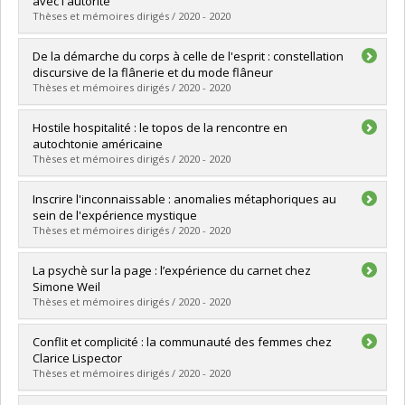
avec l'autorité
Diplôme obtenu :
Ph. D.
Thèses et mémoires dirigés / 2020 - 2020
Lien vers le document dans Papyrus
Diplômé(e) :
Rodriguez-Lefebvre, Renato
De la démarche du corps à celle de l'esprit : constellation
Cycle :
Maîtrise
discursive de la flânerie et du mode flâneur
Diplôme obtenu :
M.A.
Thèses et mémoires dirigés / 2020 - 2020
Lien vers le document dans Papyrus
Diplômé(e) :
Maltais, Olivier
Hostile hospitalité : le topos de la rencontre en
Cycle :
Maîtrise
autochtonie américaine
Diplôme obtenu :
M.A.
Thèses et mémoires dirigés / 2020 - 2020
Lien vers le document dans Papyrus
Diplômé(e) :
Groleau, Catherine Eve
Inscrire l'inconnaissable : anomalies métaphoriques au
Cycle :
Doctorat
sein de l'expérience mystique
Diplôme obtenu :
Ph. D.
Thèses et mémoires dirigés / 2020 - 2020
Lien vers le document dans Papyrus
Diplômé(e) :
Sbih, Miriam
La psychè sur la page : l’expérience du carnet chez
Cycle :
Maîtrise
Simone Weil
Diplôme obtenu :
M.A.
Thèses et mémoires dirigés / 2020 - 2020
Lien vers le document dans Papyrus
Diplômé(e) :
Tirkawi, Tasnîm
Conflit et complicité : la communauté des femmes chez
Cycle :
Maîtrise
Clarice Lispector
Diplôme obtenu :
M.A.
Thèses et mémoires dirigés / 2020 - 2020
Lien vers le document dans Papyrus