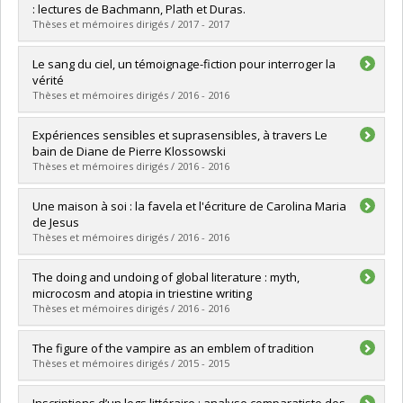
Cycle :
Doctorat
: lectures de Bachmann, Plath et Duras.
Diplôme obtenu :
Ph. D.
Thèses et mémoires dirigés / 2017 - 2017
Lien vers le document dans Papyrus
Diplômé(e) :
Lemieux, Catherine
Le sang du ciel, un témoignage-fiction pour interroger la
Cycle :
Doctorat
vérité
Diplôme obtenu :
Ph. D.
Thèses et mémoires dirigés / 2016 - 2016
Lien vers le document dans Papyrus
Diplômé(e) :
Epanya, Sira
Expériences sensibles et suprasensibles, à travers Le
Cycle :
Maîtrise
bain de Diane de Pierre Klossowski
Diplôme obtenu :
M.A.
Thèses et mémoires dirigés / 2016 - 2016
Lien vers le document dans Papyrus
Diplômé(e) :
Sylvain, Laurence
Une maison à soi : la favela et l'écriture de Carolina Maria
Cycle :
Maîtrise
de Jesus
Diplôme obtenu :
M.A.
Thèses et mémoires dirigés / 2016 - 2016
Lien vers le document dans Papyrus
Diplômé(e) :
Antonaci Gama, Carolina
The doing and undoing of global literature : myth,
Cycle :
Maîtrise
microcosm and atopia in triestine writing
Diplôme obtenu :
M.A.
Thèses et mémoires dirigés / 2016 - 2016
Lien vers le document dans Papyrus
Diplômé(e) :
Rivlin, Tzvi R.
The figure of the vampire as an emblem of tradition
Cycle :
Doctorat
Thèses et mémoires dirigés / 2015 - 2015
Diplôme obtenu :
Ph. D.
Lien vers le document dans Papyrus
Diplômé(e) :
Levesque, Marie
Inscriptions d’un legs littéraire : analyse comparatiste des