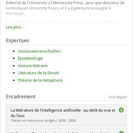
éditorial de l'University of Minnesota Press, ainsi que directeur de
la Wesleyan University Press, et il a également enseigné à
Wesleyan.
Ses publications et recherches portent sur diverses traditions
Lire plus…
littéraires de la modernité (française, anglaise, portugaise,
espagnole, allemande, italienne) et s'organisent autour de quatre
axes principaux:
Expertises
la théorie du langage,
Geisteswissenschaften
l'histoire et l'historiographie littéraires,
Épistémologie
les rapports entre la littérature et les médias,
Histoire littéraire
l'économie culturelle de la modernité.
Littérature de la Shoah
Actuellement, ses projets interrogent les traces du sacré et ses
Théorie de la métaphore
implications pour la pensée littéraire et philosophique, dans le
contexte mondial.
Encadrement
Tout déplier
La littérature de l'intelligence artificielle : au-delà du vrai et
du faux
Thèses et mémoires dirigés / 2025 - 2025
Diplômé(e) :
Marto, Joaquín Jesús