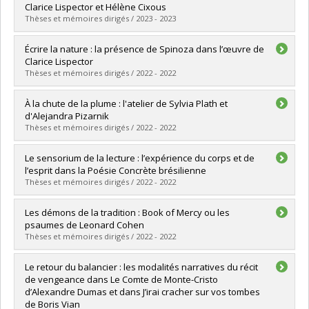
Cycle :
Doctorat
Clarice Lispector et Hélène Cixous
Diplôme obtenu :
Ph. D.
Thèses et mémoires dirigés / 2023 - 2023
Lien vers le document dans Papyrus
Diplômé(e) :
Côté, Julie
Écrire la nature : la présence de Spinoza dans l’œuvre de
Cycle :
Doctorat
Clarice Lispector
Diplôme obtenu :
Ph. D.
Thèses et mémoires dirigés / 2022 - 2022
Lien vers le document dans Papyrus
Diplômé(e) :
Visser, Marius
À la chute de la plume : l'atelier de Sylvia Plath et
Cycle :
Maîtrise
d'Alejandra Pizarnik
Diplôme obtenu :
M.A.
Thèses et mémoires dirigés / 2022 - 2022
Lien vers le document dans Papyrus
Diplômé(e) :
Labelle, Sarah
Le sensorium de la lecture : l’expérience du corps et de
Cycle :
Maîtrise
l’esprit dans la Poésie Concrète brésilienne
Diplôme obtenu :
M.A.
Thèses et mémoires dirigés / 2022 - 2022
Lien vers le document dans Papyrus
Diplômé(e) :
Mate, Gissela
Les démons de la tradition : Book of Mercy ou les
Cycle :
Doctorat
psaumes de Leonard Cohen
Diplôme obtenu :
Ph. D.
Thèses et mémoires dirigés / 2022 - 2022
Lien vers le document dans Papyrus
Diplômé(e) :
Satre, Hugo
Le retour du balancier : les modalités narratives du récit
Cycle :
Maîtrise
de vengeance dans Le Comte de Monte-Cristo
Diplôme obtenu :
M.A.
d’Alexandre Dumas et dans J’irai cracher sur vos tombes
Lien vers le document dans Papyrus
de Boris Vian