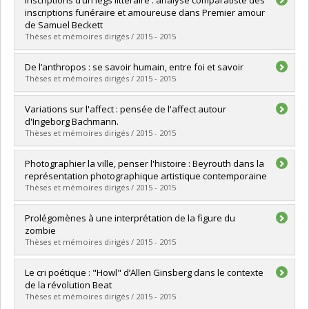
Cycle :
Maîtrise
inscriptions funéraire et amoureuse dans Premier amour
Diplôme obtenu :
M.A.
de Samuel Beckett
Lien vers le document dans Papyrus
Thèses et mémoires dirigés / 2015 - 2015
Diplômé(e) :
Tétrault, Gabriel
De l’anthropos : se savoir humain, entre foi et savoir
Cycle :
Maîtrise
Thèses et mémoires dirigés / 2015 - 2015
Diplôme obtenu :
M.A.
Lien vers le document dans Papyrus
Diplômé(e) :
Bihan, Alain Christophe
Variations sur l'affect : pensée de l'affect autour
Cycle :
Doctorat
d'Ingeborg Bachmann.
Diplôme obtenu :
Ph. D.
Thèses et mémoires dirigés / 2015 - 2015
Lien vers le document dans Papyrus
Diplômé(e) :
Fleury, Marie-Eve
Photographier la ville, penser l'histoire : Beyrouth dans la
Cycle :
Doctorat
représentation photographique artistique contemporaine
Diplôme obtenu :
Ph. D.
Thèses et mémoires dirigés / 2015 - 2015
Lien vers le document dans Papyrus
Diplômé(e) :
Polledri, Claudia
Prolégomènes à une interprétation de la figure du
Cycle :
Doctorat
zombie
Diplôme obtenu :
Ph. D.
Thèses et mémoires dirigés / 2015 - 2015
Lien vers le document dans Papyrus
Diplômé(e) :
Boucher, Cynthia
Le cri poétique : "Howl" d’Allen Ginsberg dans le contexte
Cycle :
Maîtrise
de la révolution Beat
Diplôme obtenu :
M.A.
Thèses et mémoires dirigés / 2015 - 2015
Lien vers le document dans Papyrus