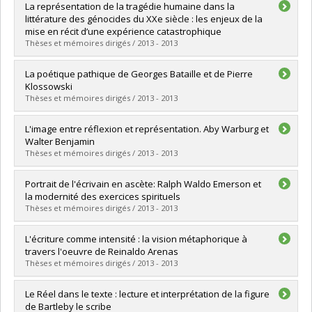
Diplômé(e) :
Lemieux, Catherine
La représentation de la tragédie humaine dans la
Cycle :
Maîtrise
littérature des génocides du XXe siècle : les enjeux de la
Diplôme obtenu :
M.A.
mise en récit d’une expérience catastrophique
Lien vers le document dans Papyrus
Thèses et mémoires dirigés / 2013 - 2013
Diplômé(e) :
Sarr, Adiouma
La poétique pathique de Georges Bataille et de Pierre
Cycle :
Doctorat
Klossowski
Diplôme obtenu :
Ph. D.
Thèses et mémoires dirigés / 2013 - 2013
Lien vers le document dans Papyrus
Diplômé(e) :
Chénier, Jean-François
L'image entre réflexion et représentation. Aby Warburg et
Cycle :
Doctorat
Walter Benjamin
Diplôme obtenu :
Ph. D.
Thèses et mémoires dirigés / 2013 - 2013
Lien vers le document dans Papyrus
Diplômé(e) :
Zarnoveanu, Diana Elena
Portrait de l'écrivain en ascète: Ralph Waldo Emerson et
Cycle :
Doctorat
la modernité des exercices spirituels
Diplôme obtenu :
Ph. D.
Thèses et mémoires dirigés / 2013 - 2013
Lien vers le document dans Papyrus
Diplômé(e) :
Lapointe, Jean-Michel
L'écriture comme intensité : la vision métaphorique à
Cycle :
Maîtrise
travers l'oeuvre de Reinaldo Arenas
Diplôme obtenu :
M.A.
Thèses et mémoires dirigés / 2013 - 2013
Lien vers le document dans Papyrus
Diplômé(e) :
Labarias, Eva
Le Réel dans le texte : lecture et interprétation de la figure
Cycle :
Doctorat
de Bartleby le scribe