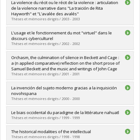
Diplômé(e) :
Villeneuve, Marianne
La violence du récit ou le récit de la violence : articulation
Cycle :
Maîtrise
de la violence narrative dans "La traición de Rita
Diplôme obtenu :
M.A.
Hayworth" et "L'avalée des avalés"
Lien vers le document dans Papyrus
Thèses et mémoires dirigés / 2003 - 2003
Diplômé(e) :
Fernandez-Meardi, Hernan
L'usage et le fonctionnement du mot "virtuel" dans le
Cycle :
Maîtrise
discours cyberculturel
Diplôme obtenu :
M.A.
Thèses et mémoires dirigés / 2002 - 2002
Lien vers le document dans Papyrus
Diplômé(e) :
Arsenault, Mathieu
Orchasm, the culmination of silence in Beckett and Cage :
Cycle :
Maîtrise
a (n applied comparative) reflection on the short prose of
Diplôme obtenu :
M.A.
Samuel Beckett and the music and writings of John Cage
Lien vers le document dans Papyrus
Thèses et mémoires dirigés / 2001 - 2001
Diplômé(e) :
Laliberté, Pierre
La invención del sujeto moderno gracias a la inquisición
Cycle :
Maîtrise
novohispana
Diplôme obtenu :
M.A.
Thèses et mémoires dirigés / 2000 - 2000
Lien vers le document dans Papyrus
Diplômé(e) :
Mota Berriozábal, Ángel
Le biais occidental du paradigme de la littérature nahuatl
Cycle :
Maîtrise
Thèses et mémoires dirigés / 1999 - 1999
Diplôme obtenu :
M. Sc.
Lien vers le document dans Papyrus
Diplômé(e) :
Lefebvre, Richard
The historical modalities of the intellectual
Cycle :
Maîtrise
Thèses et mémoires dirigés / 1998 - 1998