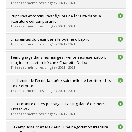
Thèses et mémoires dirigés / 2021 - 2021
Diplômé(e) :
Marto, Joaquín Jesús
Ruptures et continuités : figures de l’oralité dans la
Cycle :
Maîtrise
littérature contemporaine
Diplôme obtenu :
M.A.
Thèses et mémoires dirigés / 2021 - 2021
Lien vers le document dans Papyrus
Diplômé(e) :
Curtaud, Mathilde O.
Empreintes du désir dans le poème d'Espriu
Cycle :
Maîtrise
Thèses et mémoires dirigés / 2021 - 2021
Diplôme obtenu :
M.A.
Lien vers le document dans Papyrus
Diplômé(e) :
Gagné Zouvi, Colin
Témoignage dans les marges : vérité, représentation,
Cycle :
Maîtrise
imaginaire et éternité chez Charlotte Delbo
Diplôme obtenu :
M.A.
Thèses et mémoires dirigés / 2021 - 2021
Lien vers le document dans Papyrus
Diplômé(e) :
Brosseau, Christine
Le chemin de l'écrit : la quête spirituelle de l'écriture chez
Cycle :
Maîtrise
Jack Kerouac
Diplôme obtenu :
M.A.
Thèses et mémoires dirigés / 2021 - 2021
Lien vers le document dans Papyrus
Diplômé(e) :
Tétrault, Gabriel
La rencontre et ses passages. La singularité de Pierre
Cycle :
Doctorat
Klossowski
Diplôme obtenu :
Ph. D.
Thèses et mémoires dirigés / 2021 - 2021
Lien vers le document dans Papyrus
Diplômé(e) :
Sylvain, Laurence
L'exemplarité chez Max Aub : une négociation littéraire
Cycle :
Doctorat