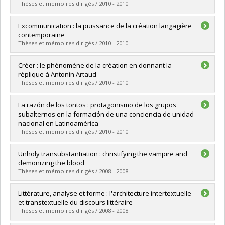
Diplôme obtenu :
M.A.
Thèses et mémoires dirigés / 2010 - 2010
Lien vers le document dans Papyrus
Diplômé(e) :
Branthomme, Mathilde
Excommunication : la puissance de la création langagière
Cycle :
Doctorat
contemporaine
Diplôme obtenu :
Ph. D.
Thèses et mémoires dirigés / 2010 - 2010
Lien vers le document dans Papyrus
Diplômé(e) :
Poulin, Patrick
Créer : le phénomène de la création en donnant la
Cycle :
Doctorat
réplique à Antonin Artaud
Diplôme obtenu :
Ph. D.
Thèses et mémoires dirigés / 2010 - 2010
Lien vers le document dans Papyrus
Diplômé(e) :
Marceau-Tremblay, Sarah
La razón de los tontos : protagonismo de los grupos
Cycle :
Maîtrise
subalternos en la formación de una conciencia de unidad
Diplôme obtenu :
M.A.
nacional en Latinoamérica
Lien vers le document dans Papyrus
Thèses et mémoires dirigés / 2010 - 2010
Diplômé(e) :
Fernández-Meardi, Hernán
Unholy transubstantiation : christifying the vampire and
Cycle :
Doctorat
demonizing the blood
Diplôme obtenu :
Ph. D.
Thèses et mémoires dirigés / 2008 - 2008
Lien vers le document dans Papyrus
Diplômé(e) :
LaPerrière, Maureen-Claude
Littérature, analyse et forme : l'architecture intertextuelle
Cycle :
Doctorat
et transtextuelle du discours littéraire
Diplôme obtenu :
Ph. D.
Thèses et mémoires dirigés / 2008 - 2008
Lien vers le document dans Papyrus