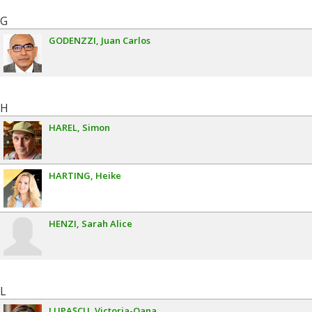
G
GODENZZI
Juan Carlos
H
HAREL
Simon
HARTING
Heike
HENZI
Sarah Alice
L
LUPAȘCU
Victoria-Oana