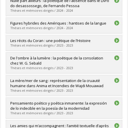
Nulle part ailleurs : la poétique de l'absence dans le Livro
Cycle :
Doctorat
do desassossego, de Fernando Pessoa
Diplôme obtenu :
Ph. D.
Thèses et mémoires dirigés / 2024 - 2024
Lien vers le document dans Papyrus
Diplômé(e) :
Pereira Milazzo, Daniel
Figures hybrides des Amériques : hantises de la langue
Cycle :
Doctorat
Thèses et mémoires dirigés / 2024 - 2024
Diplôme obtenu :
Ph. D.
Lien vers le document dans Papyrus
Diplômé(e) :
Rodriguez-Lefebvre, Renato
Les récits du Coran : une poétique de l’Histoire
Cycle :
Doctorat
Thèses et mémoires dirigés / 2023 - 2023
Diplôme obtenu :
Ph. D.
Lien vers le document dans Papyrus
Diplômé(e) :
Khaiti, Assia
De l'ombre à la lumière : la poétique de la consolation
Cycle :
Maîtrise
chez W. G. Sebald
Diplôme obtenu :
M.A.
Thèses et mémoires dirigés / 2023 - 2023
Lien vers le document dans Papyrus
Diplômé(e) :
Missirian, Mira
La mère/mer de sang : représentation de la cruauté
Cycle :
Maîtrise
humaine dans Anima et Incendies de Wajdi Mouawad
Diplôme obtenu :
M.A.
Thèses et mémoires dirigés / 2023 - 2023
Lien vers le document dans Papyrus
Diplômé(e) :
Greaves, Alexandra
Pensamiento poético y poética inmanente: la expresión
Cycle :
Maîtrise
de lo indecible en la poesía de la modernidad
Diplôme obtenu :
M.A.
Thèses et mémoires dirigés / 2023 - 2023
Lien vers le document dans Papyrus
Diplômé(e) :
Méndez Franco, Luis Fernando
Les amies qui m’accompagnent : l’amitié textuelle d’après