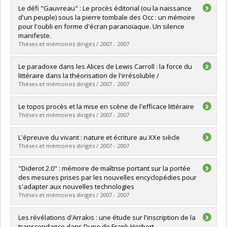
Diplômé(e) :
Simard, Charles Robert
Le défi "Gauvreau" : Le procès éditorial (ou la naissance
Cycle :
Maîtrise
d'un peuple) sous la pierre tombale des Occ : un mémoire
Diplôme obtenu :
M.A.
pour l'oubli en forme d'écran paranoïaque. Un silence
Lien vers le document dans Papyrus
manifeste.
Thèses et mémoires dirigés / 2007 - 2007
Diplômé(e) :
Rose, Yohann
Le paradoxe dans les Alices de Lewis Carroll : la force du
Cycle :
Maîtrise
littéraire dans la théorisation de l'irrésoluble /
Diplôme obtenu :
M.A.
Thèses et mémoires dirigés / 2007 - 2007
Lien vers le document dans Papyrus
Diplômé(e) :
Faucher, Benoît
Le topos procès et la mise en scène de l'efficace littéraire
Cycle :
Maîtrise
Thèses et mémoires dirigés / 2007 - 2007
Diplôme obtenu :
M.A.
Lien vers le document dans Papyrus
Diplômé(e) :
Giguère, Christian
L'épreuve du vivant : nature et écriture au XXe siècle
Cycle :
Doctorat
Thèses et mémoires dirigés / 2007 - 2007
Diplôme obtenu :
Ph. D.
Lien vers le document dans Papyrus
Diplômé(e) :
Laberge-Bélair, Isabelle
"Diderot 2.0" : mémoire de maîtrise portant sur la portée
Cycle :
Maîtrise
des mesures prises par les nouvelles encyclopédies pour
Diplôme obtenu :
M.A.
s'adapter aux nouvelles technologies
Lien vers le document dans Papyrus
Thèses et mémoires dirigés / 2007 - 2007
Diplômé(e) :
Péloquin, André
Les révélations d'Arrakis : une étude sur l'inscription de la
Cycle :
Maîtrise
transcendance dans Dune de Frank Herbert