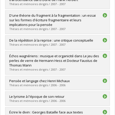
Diplôme obtenu :
M.A.
Thèses et mémoires dirigés / 2007 - 2007
Lien vers le document dans Papyrus
Diplômé(e) :
Gill, Charles-Étienne
D'une théorie du fragment à la fragmentation : un essai
Cycle :
Maîtrise
sur les formes d'écriture fragmentaire et leurs
Diplôme obtenu :
M.A.
implications pour la pensée
Lien vers le document dans Papyrus
Thèses et mémoires dirigés / 2007 - 2007
Diplômé(e) :
Zarnoveanu, Diana Elena
De la répétition à la reprise : une critique conceptuelle
Cycle :
Maîtrise
Thèses et mémoires dirigés / 2007 - 2007
Diplôme obtenu :
M.A.
Lien vers le document dans Papyrus
Diplômé(e) :
Bélanger Michaud, Sara Danièle
Échos wagnériens : musique et organicité dans Le jeu des
Cycle :
Maîtrise
perles de verre de Hermann Hess et Docteur Faustus de
Diplôme obtenu :
M.A.
Thomas Mann
Lien vers le document dans Papyrus
Thèses et mémoires dirigés / 2007 - 2007
Diplômé(e) :
Lamontagne, Véronique
Pensée et langage chez Henri Michaux
Cycle :
Maîtrise
Thèses et mémoires dirigés / 2006 - 2006
Diplôme obtenu :
M.A.
Lien vers le document dans Papyrus
Diplômé(e) :
Charron-Cabana, Marie-Hélène
Le lyrisme à l'époque de son retour
Cycle :
Maîtrise
Thèses et mémoires dirigés / 2006 - 2006
Diplôme obtenu :
M.A.
Lien vers le document dans Papyrus
Diplômé(e) :
Arsenault, Mathieu
Écrire le divin : Georges Bataille face aux textes