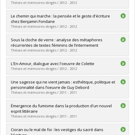
Diplôme obtenu :
Ph. D.
Thèses et mémoires dirigés / 2012 - 2012
Lien vers le document dans Papyrus
Diplômé(e) :
Liva, Alexandra
Le chemin qui marche : la pensée et le geste d'écriture
Cycle :
Maîtrise
chez Benjamin Fondane
Diplôme obtenu :
M.A.
Thèses et mémoires dirigés / 2012 - 2012
Lien vers le document dans Papyrus
Diplômé(e) :
Dubois-Prud'homme, Aurélie
Sous la cloche de verre : analyse des métaphores
Cycle :
Maîtrise
récurrentes de textes féminins de l’internement
Diplôme obtenu :
M.A.
Thèses et mémoires dirigés / 2012 - 2012
Lien vers le document dans Papyrus
Diplômé(e) :
Charron-Cabana, Marie-Hélène
L'En-Amour, dialogue avec l'oeuvre de Colette
Cycle :
Doctorat
Thèses et mémoires dirigés / 2012 - 2012
Diplôme obtenu :
Ph. D.
Lien vers le document dans Papyrus
Diplômé(e) :
Freytag, Aurélie
Une sagesse qui ne vient jamais : esthétique, politique et
Cycle :
Maîtrise
personnalité dans l’oeuvre de Guy Debord
Diplôme obtenu :
M.A.
Thèses et mémoires dirigés / 2011 - 2011
Lien vers le document dans Papyrus
Diplômé(e) :
Trudel, Alexandre
Émergence du fumisme dans la production d'un nouvel
Cycle :
Doctorat
esprit littéraire
Diplôme obtenu :
Ph. D.
Thèses et mémoires dirigés / 2011 - 2011
Lien vers le document dans Papyrus
Diplômé(e) :
Tremblay, Charles-Étienne
Cioran ou le mal de foi : les vestiges du sacré dans
Cycle :
Doctorat
l'écriture