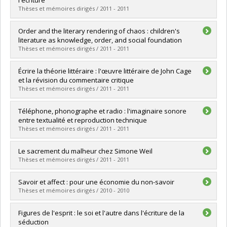
Diplôme obtenu :
Ph. D.
Thèses et mémoires dirigés / 2011 - 2011
Lien vers le document dans Papyrus
Diplômé(e) :
Bélanger-Michaud, Sara Danièle
Order and the literary rendering of chaos : children's
Cycle :
Doctorat
literature as knowledge, order, and social foundation
Diplôme obtenu :
Ph. D.
Thèses et mémoires dirigés / 2011 - 2011
Lien vers le document dans Papyrus
Diplômé(e) :
AbdelRahim, Layla
Écrire la théorie littéraire : l'œuvre littéraire de John Cage
Cycle :
Doctorat
et la révision du commentaire critique
Diplôme obtenu :
Ph. D.
Thèses et mémoires dirigés / 2011 - 2011
Lien vers le document dans Papyrus
Diplômé(e) :
Simard, Charles Robert
Téléphone, phonographe et radio : l'imaginaire sonore
Cycle :
Doctorat
entre textualité et reproduction technique
Diplôme obtenu :
Ph. D.
Thèses et mémoires dirigés / 2011 - 2011
Lien vers le document dans Papyrus
Diplômé(e) :
Reinhardt, Marc A.
Le sacrement du malheur chez Simone Weil
Cycle :
Maîtrise
Thèses et mémoires dirigés / 2011 - 2011
Diplôme obtenu :
M.A.
Lien vers le document dans Papyrus
Diplômé(e) :
Poulin, Marie-Ève
Savoir et affect : pour une économie du non-savoir
Cycle :
Maîtrise
Thèses et mémoires dirigés / 2010 - 2010
Diplôme obtenu :
M.A.
Lien vers le document dans Papyrus
Diplômé(e) :
Marion, Dominic
Figures de l'esprit : le soi et l'autre dans l'écriture de la
Cycle :
Maîtrise
séduction