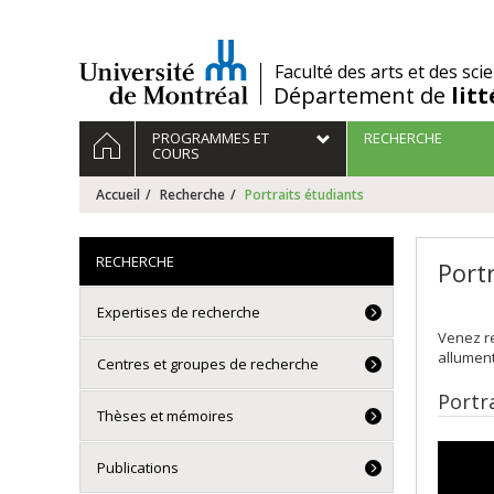
Passer
au
contenu
/
Faculté des arts et des sci
Département de
lit
Navigation
ACCUEIL
PROGRAMMES ET
RECHERCHE
principale
COURS
Accueil
Recherche
Portraits étudiants
RECHERCHE
Port
Expertises de recherche
Venez re
allument
Centres et groupes de recherche
Portr
Thèses et mémoires
Publications