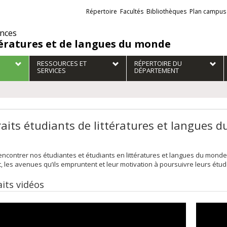
Liens
Répertoire
Facultés
Bibliothèques
Plan campus
externes
ences
tératures et de langues du monde
RESSOURCES ET
RÉPERTOIRE DU
SERVICES
DÉPARTEMENT
raits étudiants de littératures et langues 
ncontrer nos étudiantes et étudiants en littératures et langues du monde! V
, les avenues qu’ils empruntent et leur motivation à poursuivre leurs étu
aits vidéos