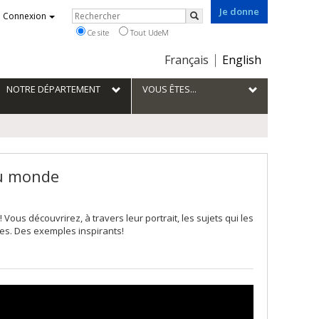
Je donne
Rechercher
Connexion
Rechercher
Ce site
Tout UdeM
Choix
Français
English
de
la
NOTRE DÉPARTEMENT
VOUS ÊTES...
langue
du monde
ous découvrirez, à travers leur portrait, les sujets qui les
des. Des exemples inspirants!