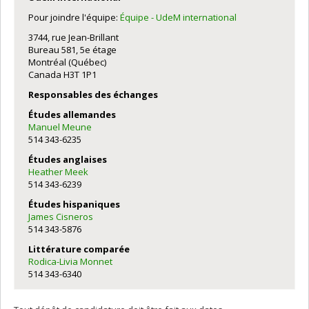
Pour joindre l'équipe:
Équipe - UdeM international
3744, rue Jean-Brillant
Bureau 581, 5e étage
Montréal (Québec)
Canada H3T 1P1
Responsables des échanges
Études allemandes
Manuel Meune
514 343-6235
Études anglaises
Heather Meek
514 343-6239
Études hispaniques
James Cisneros
514 343-5876
Littérature comparée
Rodica-Livia Monnet
514 343-6340