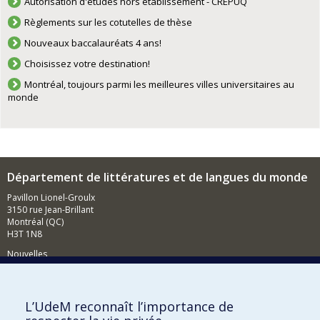
Autorisation d'études hors établissement - CREPUQ
Règlements sur les cotutelles de thèse
Nouveaux baccalauréats 4 ans!
Choisissez votre destination!
Montréal, toujours parmi les meilleures villes universitaires au
monde
Département de littératures et de langues du monde
Pavillon Lionel-Groulx
3150 rue Jean-Brillant
Montréal (QC)
H3T 1N8
Nouvelles
Événements
Comment soutenir le Département?
L’UdeM reconnaît l’importance de