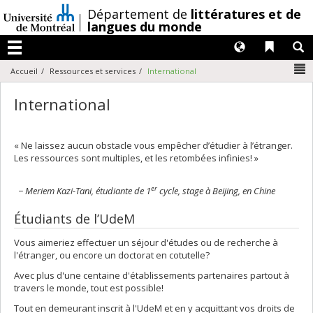
Passer
/
Département de
littératures et de
au
langues du monde
contenu
Langues
Liens 
R
Menu
N
Accueil
Ressources et services
International
International
« Ne laissez aucun obstacle vous empêcher d’étudier à l’étranger.
Les ressources sont multiples, et les retombées infinies! »
er
− Meriem Kazi-Tani, étudiante de 1
cycle, stage à Beijing, en Chine
Étudiants de l’UdeM
Vous aimeriez effectuer un séjour d'études ou de recherche à
l'étranger, ou encore un doctorat en cotutelle?
Avec plus d'une centaine d'établissements partenaires partout à
travers le monde, tout est possible!
Tout en demeurant inscrit à l'UdeM et en y acquittant vos droits de