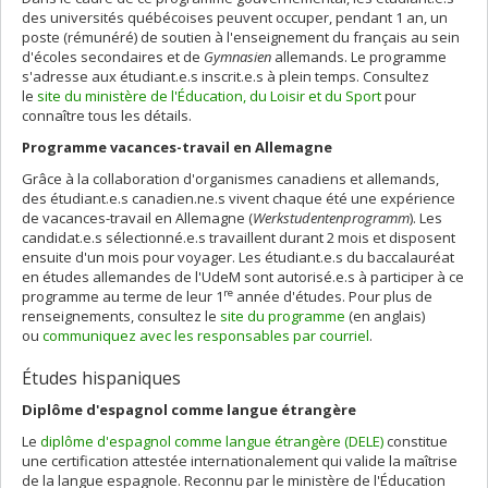
des universités québécoises peuvent occuper, pendant 1 an, un
poste (rémunéré) de soutien à l'enseignement du français au sein
d'écoles secondaires et de
Gymnasien
allemands. Le programme
s'adresse aux étudiant.e.s inscrit.e.s à plein temps. Consultez
le
site du ministère de l'Éducation, du Loisir et du Sport
pour
connaître tous les détails.
Programme vacances-travail en Allemagne
Grâce à la collaboration d'organismes canadiens et allemands,
des étudiant.e.s canadien.ne.s vivent chaque été une expérience
de vacances-travail en Allemagne (
Werkstudentenprogramm
). Les
candidat.e.s sélectionné.e.s travaillent durant 2 mois et disposent
ensuite d'un mois pour voyager. Les étudiant.e.s du baccalauréat
en études allemandes de l'UdeM sont autorisé.e.s à participer à ce
re
programme au terme de leur 1
année d'études. Pour plus de
renseignements, consultez le
site du programme
(en anglais)
ou
communiquez avec les responsables par courriel
.
Études hispaniques
Diplôme d'espagnol comme langue étrangère
Le
diplôme d'espagnol comme langue étrangère (DELE)
constitue
une certification attestée internationalement qui valide la maîtrise
de la langue espagnole. Reconnu par le ministère de l'Éducation