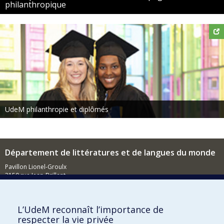
philanthropique
UdeM philanthropie et diplômés
Département de littératures et de langues du monde
Pavillon Lionel-Groulx
3150 rue Jean-Brillant
Montréal (QC)
H3T 1N8
Nouvelles
L’UdeM reconnaît l’importance de
respecter la vie privée
Événements