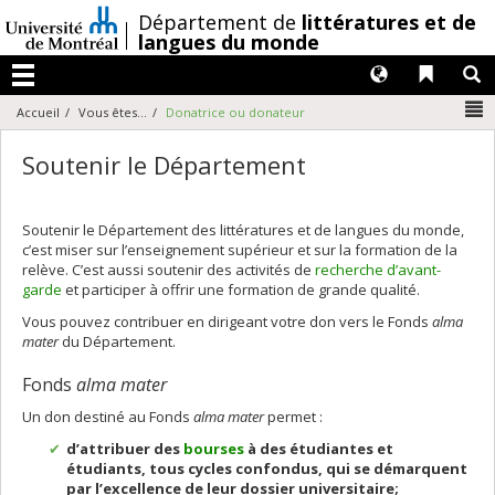
Passer
/
Département de
littératures et de
au
langues du monde
contenu
Langues
Liens 
R
Menu
N
Accueil
Vous êtes...
Donatrice ou donateur
Soutenir le Département
Soutenir le Département des littératures et de langues du monde,
c’est miser sur l’enseignement supérieur et sur la formation de la
relève. C’est aussi soutenir des activités de
recherche d’avant-
garde
et participer à offrir une formation de grande qualité.
Vous pouvez contribuer en dirigeant votre don vers le Fonds
alma
mater
du Département.
Fonds
alma mater
Un don destiné au Fonds
alma mater
permet :
d’attribuer des
bourses
à des étudiantes et
étudiants, tous cycles confondus, qui se démarquent
par l’excellence de leur dossier universitaire;