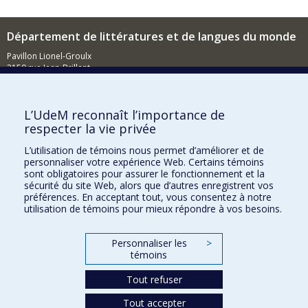
Département de littératures et de langues du monde
Pavillon Lionel-Groulx
3150 rue Jean-Brillant
Montréal (QC)
H3T 1N8
Nouvelles
L’UdeM reconnaît l’importance de
respecter la vie privée
Événements
L’utilisation de témoins nous permet d’améliorer et de
Comment soutenir le Département?
personnaliser votre expérience Web. Certains témoins
sont obligatoires pour assurer le fonctionnement et la
BESOIN D'AIDE?
sécurité du site Web, alors que d’autres enregistrent vos
préférences. En acceptant tout, vous consentez à notre
Plan du site
utilisation de témoins pour mieux répondre à vos besoins.
Signaler une erreur
Accessibilité
Personnaliser les
>
témoins
FACULTÉ DES ARTS ET DES SCIENCES
Tout refuser
Nos départements et écoles
Tout accepter
Nos centres d'études