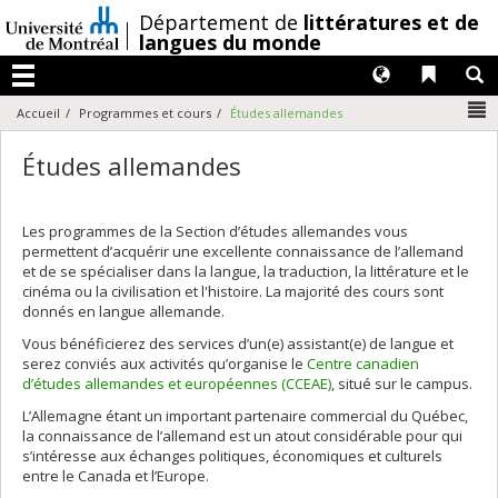
Passer
/
Département de
littératures et de
au
langues du monde
contenu
Langues
Liens 
R
Menu
N
Accueil
Programmes et cours
Études allemandes
Études allemandes
Les programmes de la Section d’études allemandes vous
permettent d’acquérir une excellente connaissance de l’allemand
et de se spécialiser dans la langue, la traduction, la littérature et le
cinéma ou la civilisation et l'histoire. La majorité des cours sont
donnés en langue allemande.
Vous bénéficierez des services d’un(e) assistant(e) de langue et
serez conviés aux activités qu’organise le
Centre canadien
d’études allemandes et européennes (CCEAE)
, situé sur le campus.
L’Allemagne étant un important partenaire commercial du Québec,
la connaissance de l’allemand est un atout considérable pour qui
s’intéresse aux échanges politiques, économiques et culturels
entre le Canada et l’Europe.