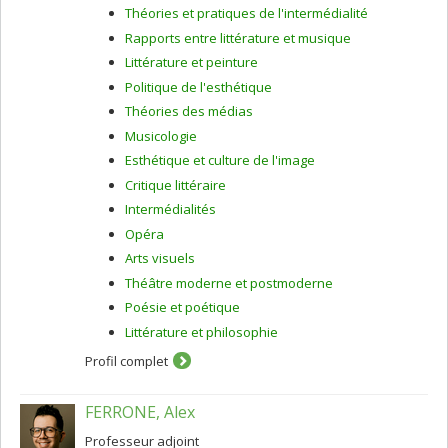
diffusion, l'interprétation et la lecture des adaptations
Théories et pratiques de l'intermédialité
dramatiques de la littérature espagnole de John Fletcher
Rapports entre littérature et musique
(1579-1625).
Littérature et peinture
Politique de l'esthétique
Théories des médias
Musicologie
Esthétique et culture de l'image
Critique littéraire
Intermédialités
Opéra
Arts visuels
Théâtre moderne et postmoderne
Poésie et poétique
Littérature et philosophie
Profil complet
FERRONE, Alex
Professeur adjoint