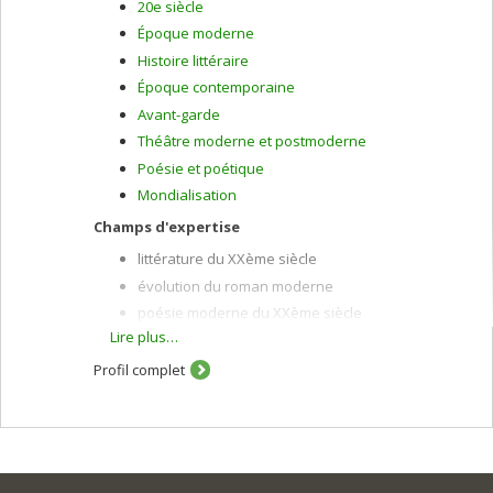
20e siècle
Époque moderne
Histoire littéraire
Époque contemporaine
Avant-garde
Théâtre moderne et postmoderne
Poésie et poétique
Mondialisation
Champs d'expertise
littérature du XXème siècle
évolution du roman moderne
poésie moderne du XXème siècle
Lire plus…
histoire des avant-gardes
théâtre moderne et postmoderne.
Profil complet