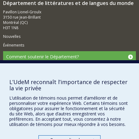
Département de littératures et de langues du monde
Pavillon Lionel-Groulx
3150 rue Jean-Brillant
Montréal (QC)
H3T 1N8
Nouvelles
Événements
Comment soutenir le Département?
BESOIN D'AIDE?
Plan du site
L’UdeM reconnaît l’importance de respecter
Signaler une erreur
la vie privée
Accessibilité
L’utilisation de témoins nous permet d’améliorer et de
personnaliser votre expérience Web. Certains témoins sont
FACULTÉ DES ARTS ET DES SCIENCES
obligatoires pour assurer le fonctionnement et la sécurité
du site Web, alors que d’autres enregistrent vos
Nos départements et écoles
préférences. En acceptant tout, vous consentez à notre
utilisation de témoins pour mieux répondre à vos besoins.
Nos centres d'études
Nos programmes et cours