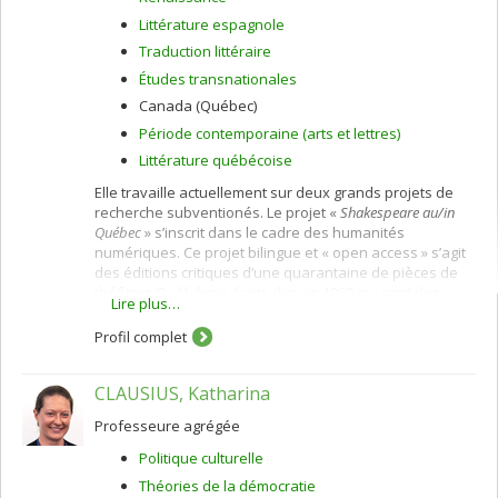
Littérature espagnole
Traduction littéraire
Études transnationales
Canada (Québec)
Période contemporaine (arts et lettres)
Littérature québécoise
Elle travaille actuellement sur deux grands projets de
recherche subventionés. Le projet «
Shakespeare au/in
Québec
» s’inscrit dans le cadre des humanités
numériques. Ce projet bilingue et « open access » s’agit
des éditions critiques d’une quarantaine de pièces de
théâtres Québécois écrits depuis 1960 qui sont des
Lire plus…
adaptations des œuvres de Shakespeare. Ces éditions
seront appuyées et mises en contexte par une base de
Profil complet
données interactive qui contient l’histoire de chaque
œuvre, des bibliographies, des entrevues avec les
CLAUSIUS, Katharina
dramaturges, auteurs et comédiens, des analyses
critiques et des vidéos et des photographies des
Professeure agrégée
productions. L'autre projet de recherche actuel explore
la réception de la littérature espagnole au début de
Politique culturelle
l'Angleterre moderne en rendant compte des
Théories de la démocratie
circonstances entourant l'adaptation, la production, la