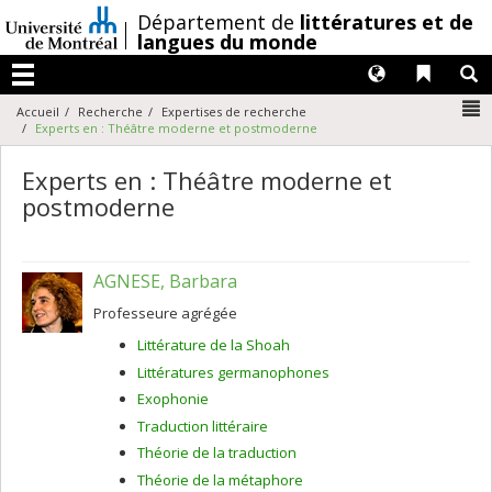
Passer
/
Département de
littératures et de
au
langues du monde
contenu
Langues
Liens 
R
Menu
N
Accueil
Recherche
Expertises de recherche
Experts en : Théâtre moderne et postmoderne
Experts en : Théâtre moderne et
postmoderne
AGNESE, Barbara
Professeure agrégée
Littérature de la Shoah
Littératures germanophones
Exophonie
Traduction littéraire
Théorie de la traduction
Théorie de la métaphore