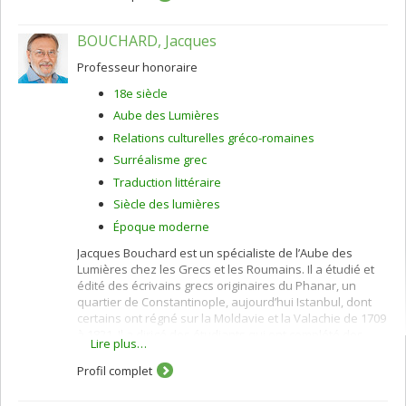
BOUCHARD, Jacques
Professeur honoraire
18e siècle
Aube des Lumières
Relations culturelles gréco-romaines
Surréalisme grec
Traduction littéraire
Siècle des lumières
Époque moderne
Jacques Bouchard est un spécialiste de l’Aube des
Lumières chez les Grecs et les Roumains. Il a étudié et
édité des écrivains grecs originaires du Phanar, un
quartier de Constantinople, aujourd’hui Istanbul, dont
certains ont régné sur la Moldavie et la Valachie de 1709
à 1821. Il a dirigé des étudiants qui ont complété des
Lire plus…
diplômes d’études supérieures sur ces sujets. Il a publié
de nombreux articles et des livres dans ce domaine, en
Profil complet
français, en grec et en roumain.