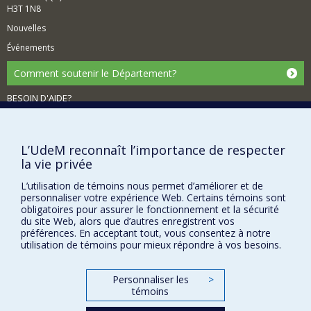
H3T 1N8
Nouvelles
Événements
Comment soutenir le Département?
BESOIN D'AIDE?
Plan du site
Signaler une erreur
L’UdeM reconnaît l’importance de respecter
Accessibilité
la vie privée
FACULTÉ DES ARTS ET DES SCIENCES
L’utilisation de témoins nous permet d’améliorer et de
personnaliser votre expérience Web. Certains témoins sont
Nos départements et écoles
obligatoires pour assurer le fonctionnement et la sécurité
du site Web, alors que d’autres enregistrent vos
Nos centres d'études
préférences. En acceptant tout, vous consentez à notre
utilisation de témoins pour mieux répondre à vos besoins.
Nos programmes et cours
Personnaliser les
>
Confidentialité
témoins
Conditions d’utilisation