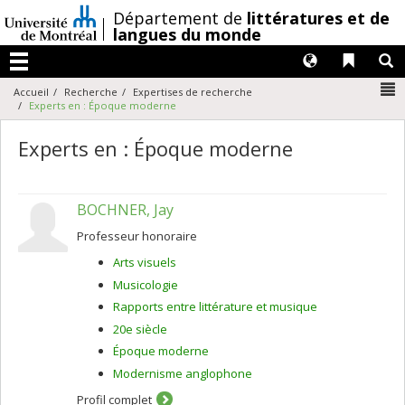
Passer
/
Département de
littératures et de
au
langues du monde
contenu
Langues
Liens 
R
Menu
N
Accueil
Recherche
Expertises de recherche
Experts en : Époque moderne
Experts en : Époque moderne
BOCHNER, Jay
Professeur honoraire
Arts visuels
Musicologie
Rapports entre littérature et musique
20e siècle
Époque moderne
Modernisme anglophone
Profil complet