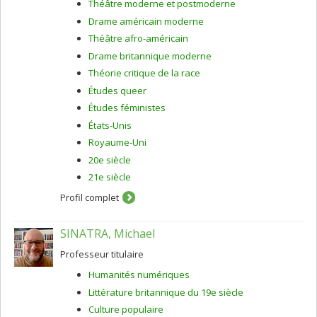
Théâtre moderne et postmoderne
circonstances entourant l'adaptation, la production, la
diffusion, l'interprétation et la lecture des adaptations
Drame américain moderne
dramatiques de la littérature espagnole de John Fletcher
Théâtre afro-américain
(1579-1625).
Drame britannique moderne
Théorie critique de la race
Études queer
Études féministes
États-Unis
Royaume-Uni
20e siècle
21e siècle
Profil complet
SINATRA, Michael
Professeur titulaire
Humanités numériques
Littérature britannique du 19e siècle
Culture populaire