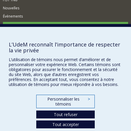
Nouvelles
Événements
Comment soutenir le Département?
BESOIN D'AIDE?
L’UdeM reconnaît l’importance de respecter
Plan du site
la vie privée
Signaler une erreur
L’utilisation de témoins nous permet d’améliorer et de
Accessibilité
personnaliser votre expérience Web. Certains témoins sont
obligatoires pour assurer le fonctionnement et la sécurité
FACULTÉ DES ARTS ET DES SCIENCES
du site Web, alors que d’autres enregistrent vos
préférences. En acceptant tout, vous consentez à notre
Nos départements et écoles
utilisation de témoins pour mieux répondre à vos besoins.
Nos centres d'études
Personnaliser les
>
Nos programmes et cours
témoins
Tout refuser
Confidentialité
Tout accepter
Conditions d’utilisation