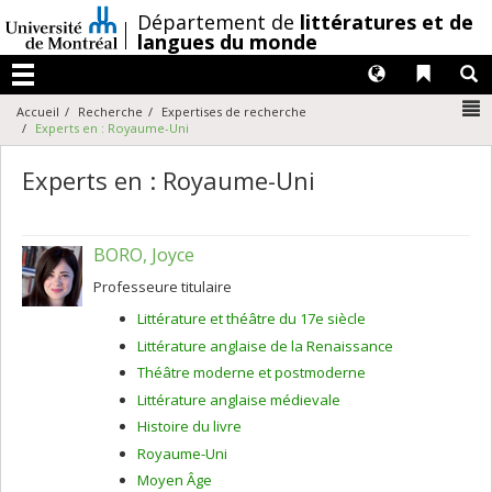
Passer
/
Département de
littératures et de
au
langues du monde
contenu
Langues
Liens 
R
Menu
N
Accueil
Recherche
Expertises de recherche
Experts en : Royaume-Uni
Experts en : Royaume-Uni
BORO, Joyce
Professeure titulaire
Littérature et théâtre du 17e siècle
Littérature anglaise de la Renaissance
Théâtre moderne et postmoderne
Littérature anglaise médievale
Histoire du livre
Royaume-Uni
Moyen Âge