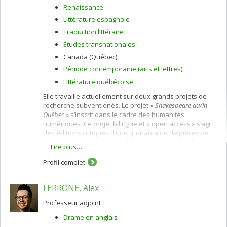
Renaissance
Littérature espagnole
Traduction littéraire
Études transnationales
Canada (Québec)
Période contemporaine (arts et lettres)
Littérature québécoise
Elle travaille actuellement sur deux grands projets de
recherche subventionés. Le projet «
Shakespeare au/in
Québec
» s’inscrit dans le cadre des humanités
numériques. Ce projet bilingue et « open access » s’agit
des éditions critiques d’une quarantaine de pièces de
théâtres Québécois écrits depuis 1960 qui sont des
Lire plus…
adaptations des œuvres de Shakespeare. Ces éditions
seront appuyées et mises en contexte par une base de
Profil complet
données interactive qui contient l’histoire de chaque
œuvre, des bibliographies, des entrevues avec les
FERRONE, Alex
dramaturges, auteurs et comédiens, des analyses
critiques et des vidéos et des photographies des
Professeur adjoint
productions. L'autre projet de recherche actuel explore
la réception de la littérature espagnole au début de
Drame en anglais
l'Angleterre moderne en rendant compte des