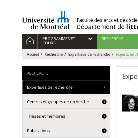
Passer
au
contenu
/
Faculté des arts et des sci
Département de
lit
Navigation
ACCUEIL
PROGRAMMES ET
RECHERCHE
principale
COURS
Accueil
Recherche
Expertises de recherche
Experts en 
RECHERCHE
Expe
Expertises de recherche
Centres et groupes de recherche
Thèses et mémoires
Publications