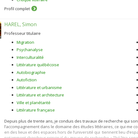
Profil complet
HAREL, Simon
Professeur titulaire
Migration
Psychanalyse
Interculturalité
Littérature québécoise
Autobiographie
Autofiction
Littérature et urbanisme
Littérature et architecture
Ville et planétarité
Littérature française
Depuis plus de trente ans, je conduis des travaux de recherche qui sont 
l’accompagnement dans le domaine des études littéraires, ce qui me cond
en des lieux et des espaces hors de l’université qui tiennent lieu d’esp
notamment chercheur principal du groupe de recherche « Théâtre sonor