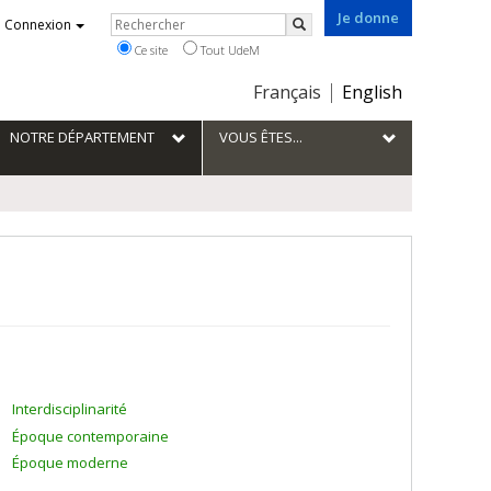
Je donne
Rechercher
Connexion
Rechercher
Ce site
Tout UdeM
Choix
Français
English
de
la
NOTRE DÉPARTEMENT
VOUS ÊTES...
langue
Interdisciplinarité
Époque contemporaine
Époque moderne