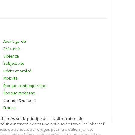
Avant-garde
Précarité
Violence
Subjectivité
Récits et oralité
Mobilité
Époque contemporaine
Époque moderne
Canada (Québec)
France
fondés sur le principe du travail terrain et de
uit à intervenir dans une optique de travail collaboratif
aces de pensée, de refuges pour la création. J’ai été
e et voix de femmes incarcérées dans un dispositif de