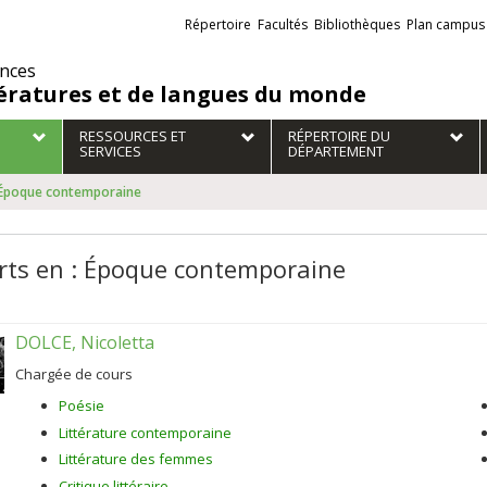
Liens
Répertoire
Facultés
Bibliothèques
Plan campus
externes
ences
tératures et de langues du monde
RESSOURCES ET
RÉPERTOIRE DU
SERVICES
DÉPARTEMENT
: Époque contemporaine
rts en : Époque contemporaine
DOLCE, Nicoletta
Chargée de cours
Poésie
Littérature contemporaine
Littérature des femmes
Critique littéraire