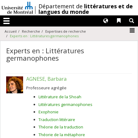
Passer
/
Département de
littératures et de
au
langues du monde
contenu
Langues
Liens 
R
Menu
N
Accueil
Recherche
Expertises de recherche
Experts en : Littératures germanophones
Experts en : Littératures
germanophones
AGNESE, Barbara
Professeure agrégée
Littérature de la Shoah
Littératures germanophones
Exophonie
Traduction littéraire
Théorie de la traduction
Théorie de la métaphore