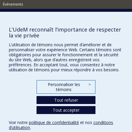
fonction des médias dans les processus mémoriels et
Événements
interculturels. Il prépare un ouvrage qui envisage le
rapport entre photographie, anthropologie et histoire
Comment soutenir le Département?
dans une perspective intermédiale.
BESOIN D'AIDE?
L’UdeM reconnaît l’importance de respecter
Plan du site
la vie privée
Signaler une erreur
L’utilisation de témoins nous permet d’améliorer et de
personnaliser votre expérience Web. Certains témoins sont
Accessibilité
obligatoires pour assurer le fonctionnement et la sécurité
du site Web, alors que d’autres enregistrent vos
FACULTÉ DES ARTS ET DES SCIENCES
préférences. En acceptant tout, vous consentez à notre
utilisation de témoins pour mieux répondre à vos besoins.
Nos départements et écoles
Nos centres d'études
Personnaliser les
>
Nos programmes et cours
témoins
Tout refuser
Confidentialité
Tout accepter
Conditions d’utilisation
Paramètres des témoins
Voir notre
politique de confidentialité
et nos
conditions
Université de
d’utilisation
.
Montréal