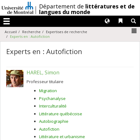
Passer
/
Département de
littératures et de
au
langues du monde
contenu
Langues
Liens 
R
Menu
N
Accueil
Recherche
Expertises de recherche
Experts en : Autofiction
Experts en : Autofiction
HAREL, Simon
Professeur titulaire
Migration
Psychanalyse
Interculturalité
Littérature québécoise
Autobiographie
Autofiction
Littérature et urbanisme