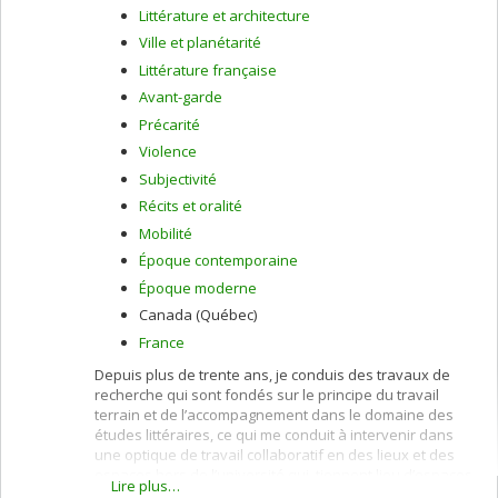
Littérature et architecture
Ville et planétarité
Littérature française
Avant-garde
Précarité
Violence
Subjectivité
Récits et oralité
Mobilité
Époque contemporaine
Époque moderne
Canada (Québec)
France
Depuis plus de trente ans, je conduis des travaux de
recherche qui sont fondés sur le principe du travail
terrain et de l’accompagnement dans le domaine des
études littéraires, ce qui me conduit à intervenir dans
une optique de travail collaboratif en des lieux et des
espaces hors de l’université qui tiennent lieu d’espaces
Lire plus…
de pensée, de refuges pour la création. J’ai été