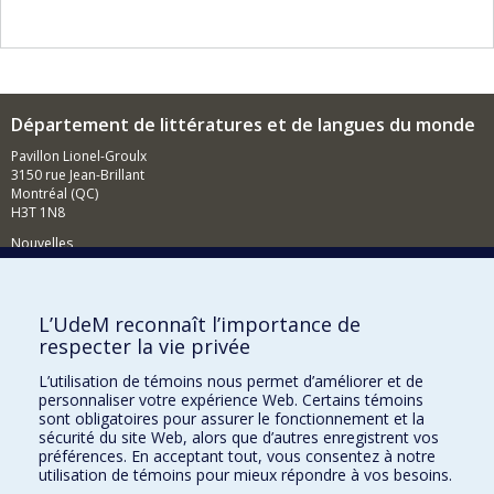
Département de littératures et de langues du monde
Pavillon Lionel-Groulx
3150 rue Jean-Brillant
Montréal (QC)
H3T 1N8
Nouvelles
Événements
Comment soutenir le Département?
L’UdeM reconnaît l’importance de
respecter la vie privée
BESOIN D'AIDE?
L’utilisation de témoins nous permet d’améliorer et de
Plan du site
personnaliser votre expérience Web. Certains témoins
Signaler une erreur
sont obligatoires pour assurer le fonctionnement et la
sécurité du site Web, alors que d’autres enregistrent vos
Accessibilité
préférences. En acceptant tout, vous consentez à notre
utilisation de témoins pour mieux répondre à vos besoins.
FACULTÉ DES ARTS ET DES SCIENCES