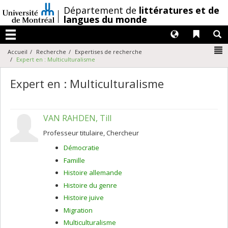
Passer
/
Département de
littératures et de
au
langues du monde
contenu
Langues
Liens 
R
Menu
N
Accueil
Recherche
Expertises de recherche
Expert en : Multiculturalisme
Expert en : Multiculturalisme
VAN RAHDEN, Till
Professeur titulaire, Chercheur
Démocratie
Famille
Histoire allemande
Histoire du genre
Histoire juive
Migration
Multiculturalisme