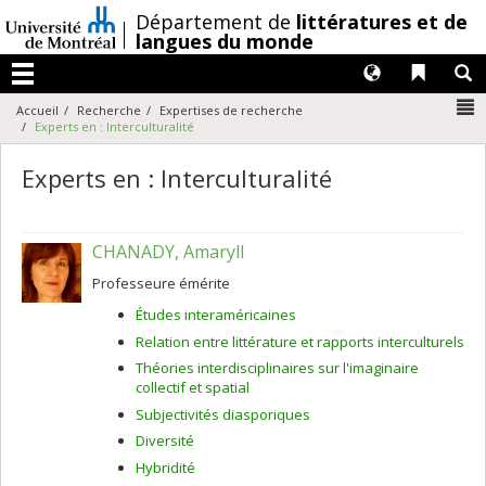
Passer
/
Département de
littératures et de
au
langues du monde
contenu
Langues
Liens 
R
Menu
N
Accueil
Recherche
Expertises de recherche
Experts en : Interculturalité
Experts en : Interculturalité
CHANADY, Amaryll
Professeure émérite
Études interaméricaines
Relation entre littérature et rapports interculturels
Théories interdisciplinaires sur l'imaginaire
collectif et spatial
Subjectivités diasporiques
Diversité
Hybridité