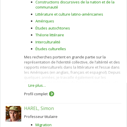
Constructions discursives de la nation et de la
communauté
Littérature et culture latino-américaines
Amériques
Études autochtones
Théorie littéraire
Interculturalité
Études culturelles
Mes recherches portent en grande partie sur la
représentation de l’identité collective, de l’altérité et des
rapports interculturels dans la littérature et l’essai dans
les Amériques (en anglais, français et espagnol). Depuis
quelques années, je travaille également sur les
théories interdisciplinaires de l’espace, ainsi que sur la
Lire plus…
relation entre l’espace et l’interaction humaine. Mes
enseignements portent sur ces questions, mais aussi
Profil complet
sur les théories littéraires et culturelles en général.
HAREL, Simon
Professeur titulaire
Migration