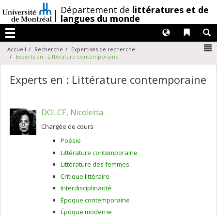
Passer
/
Département de
littératures et de
au
langues du monde
contenu
Langues
Liens 
R
Menu
N
Accueil
Recherche
Expertises de recherche
Experts en : Littérature contemporaine
Experts en : Littérature contemporaine
DOLCE, Nicoletta
Chargée de cours
Poésie
Littérature contemporaine
Littérature des femmes
Critique littéraire
Interdisciplinarité
Époque contemporaine
Époque moderne