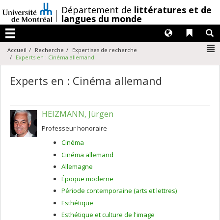
Passer
/
Département de
littératures et de
au
langues du monde
contenu
Langues
Liens 
R
Menu
N
Accueil
Recherche
Expertises de recherche
Experts en : Cinéma allemand
Experts en : Cinéma allemand
HEIZMANN, Jürgen
Professeur honoraire
Cinéma
Cinéma allemand
Allemagne
Époque moderne
Période contemporaine (arts et lettres)
Esthétique
Esthétique et culture de l'image