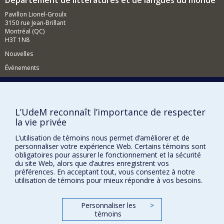
Pavillon Lionel-Groulx
3150 rue Jean-Brillant
Montréal (QC)
H3T 1N8
Nouvelles
Événements
Comment soutenir le Département?
BESOIN D'AIDE?
L’UdeM reconnaît l’importance de respecter
Plan du site
la vie privée
Signaler une erreur
L’utilisation de témoins nous permet d’améliorer et de
Accessibilité
personnaliser votre expérience Web. Certains témoins sont
obligatoires pour assurer le fonctionnement et la sécurité
du site Web, alors que d’autres enregistrent vos
FACULTÉ DES ARTS ET DES SCIENCES
préférences. En acceptant tout, vous consentez à notre
utilisation de témoins pour mieux répondre à vos besoins.
Nos départements et écoles
Nos centres d'études
Personnaliser les
>
Nos programmes et cours
témoins