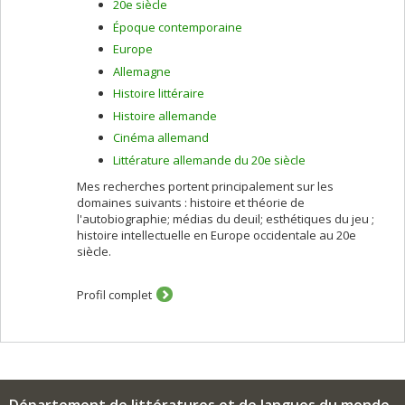
20e siècle
depuis les années 70. Il est critique, il est réaliste, et il
Époque contemporaine
reflète l'identité de l'homme dans son espace vital.
Recherches sur les films de : Hans W. Geissendörfer,
Europe
Hans Steinbichler, Marcus H. Rosenmüller, et autres.
Allemagne
Narratologie; Le Fantastique; Réécritures et adaptations.
Histoire littéraire
Joseph Roth; Hermann Broch. Thomas Chatterton - un
Histoire allemande
mythe romantique.
Cinéma allemand
Littérature allemande du 20e siècle
Mes recherches portent principalement sur les
domaines suivants : histoire et théorie de
l'autobiographie; médias du deuil; esthétiques du jeu ;
histoire intellectuelle en Europe occidentale au 20e
siècle.
Profil complet
Département de littératures et de langues du monde