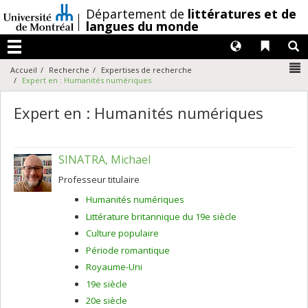
Passer
/
Département de
littératures et de
au
langues du monde
contenu
Langues
Liens 
R
Menu
N
Accueil
Recherche
Expertises de recherche
Expert en : Humanités numériques
Expert en : Humanités numériques
SINATRA, Michael
Professeur titulaire
Humanités numériques
Littérature britannique du 19e siècle
Culture populaire
Période romantique
Royaume-Uni
19e siècle
20e siècle