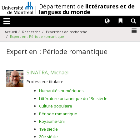
Passer
/
Département de
littératures et de
au
langues du monde
contenu
Langues
Liens 
R
Menu
N
Accueil
Recherche
Expertises de recherche
Expert en : Période romantique
Expert en : Période romantique
SINATRA, Michael
Professeur titulaire
Humanités numériques
Littérature britannique du 19e siècle
Culture populaire
Période romantique
Royaume-Uni
19e siècle
20e siècle