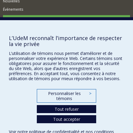
Nouvelles
Événements
Comment soutenir le Département?
BESOIN D'AIDE?
L’UdeM reconnaît l’importance de respecter
Plan du site
la vie privée
Signaler une erreur
L’utilisation de témoins nous permet d’améliorer et de
Accessibilité
personnaliser votre expérience Web. Certains témoins sont
obligatoires pour assurer le fonctionnement et la sécurité
FACULTÉ DES ARTS ET DES SCIENCES
du site Web, alors que d’autres enregistrent vos
préférences. En acceptant tout, vous consentez à notre
Nos départements et écoles
utilisation de témoins pour mieux répondre à vos besoins.
Nos centres d'études
Personnaliser les
>
Nos programmes et cours
témoins
Tout refuser
Confidentialité
Tout accepter
Conditions d’utilisation
Paramètres des témoins
Voir notre
politique de confidentialité
et nos
conditions
Université de