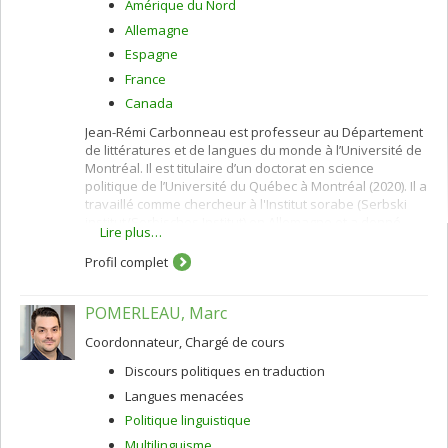
Amérique du Nord
Allemagne
Espagne
France
Canada
Jean-Rémi Carbonneau est professeur au Département
de littératures et de langues du monde à l’Université de
Montréal. Il est titulaire d’un doctorat en science
politique de l’Université du Québec à Montréal (2020). Il a
travaillé comme chercheur à l'Institut sorabe (Serbski
institut/Sorbisches Institut) en Allemagne et a donné
Lire plus…
plusieurs séminaires à la Freie Universität Berlin et au
Bard College Berlin en Allemagne sur le fédéralisme, le
Profil complet
nationalisme et les minorités au Canada ainsi que sur la
politique comparée. Dans le cadre de ses recherches, il
POMERLEAU, Marc
s’intéresse aux politiques et régimes linguistiques, au
nationalisme, aux rapports conflictuels majorités et
Coordonnateur, Chargé de cours
minorités linguistiquses et entre langues et territoire,
ainsi qu’aux conditions de la revitalisation des langues
Discours politiques en traduction
minoritaires et de la justice linguistique.
Langues menacées
Politique linguistique
Multilinguisme