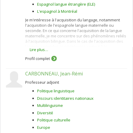
Espagnol langue étrangère (ELE)
L'espagnol à Montréal
Je m'intéresse à l'acquisition du langage, notamment
l'acquisition de l'espagnole langue maternelle ou
seconde. En ce qui concerne l'acquisition de la langue
maternelle, je me concentre sur des phénomènes reliés
à l'acquisition bilingue. Dans le cas de l'acquisition des
langues secondes, je m'intéresse surtout à la
Lire plus…
morphosyntaxe en utilisant des approches venant de la
linguistique théorique ainsi que de la
Profil complet
psycholinguistique. Par rapport à la didactique des
langues étrangères, je me concentre sur la formation
CARBONNEAU, Jean-Rémi
des professeurs. Je porte aussi un intérêt particulier aux
approches qui mettent l'accent sur le besoin de combler
Professeur adjoint
le fossé entre linguistique appliqué et théorique en ce
qui concerne le binôme acquisition/enseignement des
Politique linguistique
langues secondes.
Discours identitaires nationaux
Multilinguisme
Diversité
Politique culturelle
Europe