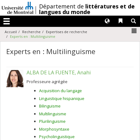
Passer
/
Département de
littératures et de
au
langues du monde
contenu
Langues
Liens 
R
Menu
N
Accueil
Recherche
Expertises de recherche
Experts en : Multilinguisme
Experts en : Multilinguisme
ALBA DE LA FUENTE, Anahi
Professeure agrégée
Acquisition du langage
Linguistique hispanique
Bilinguisme
Multilinguisme
Plurilinguisme
Morphosyntaxe
Psycholinguistique