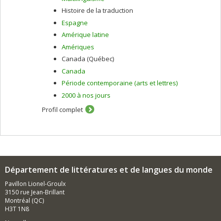
Histoire de la traduction
Espagne
Amérique latine
Amériques
Canada (Québec)
Canada
Période contemporaine (arts et lettres)
2000 à nos jours
Profil complet
Département de littératures et de langues du monde
Pavillon Lionel-Groulx
3150 rue Jean-Brillant
Montréal (QC)
H3T 1N8