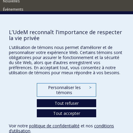
Intermediality
ses recherches actuelles portent sur la
Nouvelles
fonction des médias dans les processus mémoriels et
Événements
interculturels. Il prépare un ouvrage qui envisage le
rapport entre photographie, anthropologie et histoire
Comment soutenir le Département?
dans une perspective intermédiale.
BESOIN D'AIDE?
L’UdeM reconnaît l’importance de respecter
la vie privée
Plan du site
Signaler une erreur
L’utilisation de témoins nous permet d’améliorer et de
personnaliser votre expérience Web. Certains témoins sont
Accessibilité
obligatoires pour assurer le fonctionnement et la sécurité
du site Web, alors que d’autres enregistrent vos
FACULTÉ DES ARTS ET DES SCIENCES
préférences. En acceptant tout, vous consentez à notre
utilisation de témoins pour mieux répondre à vos besoins.
Nos départements et écoles
Nos centres d'études
Personnaliser les
>
témoins
Nos programmes et cours
Tout refuser
Tout accepter
Confidentialité
Conditions d’utilisation
Voir notre
politique de confidentialité
et nos
conditions
Paramètres des témoins
d’utilisation
.
Université de