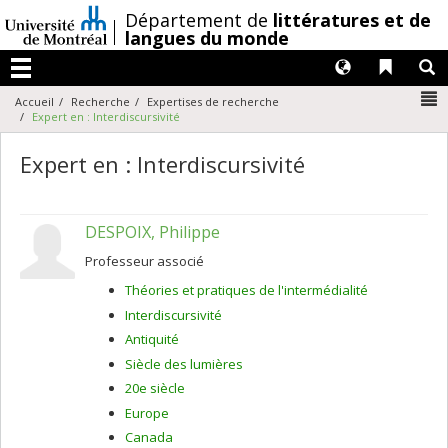
Passer
/
Département de
littératures et de
au
langues du monde
contenu
Langues
Liens 
R
Menu
N
Accueil
Recherche
Expertises de recherche
Expert en : Interdiscursivité
Expert en : Interdiscursivité
DESPOIX, Philippe
Professeur associé
Théories et pratiques de l'intermédialité
Interdiscursivité
Antiquité
Siècle des lumières
20e siècle
Europe
Canada