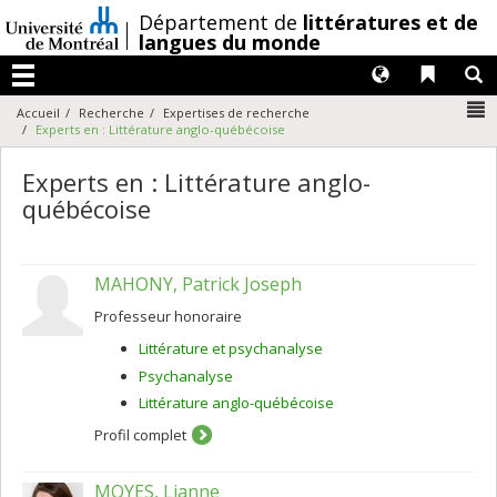
Passer
/
Département de
littératures et de
au
langues du monde
contenu
Langues
Liens 
R
Menu
N
Accueil
Recherche
Expertises de recherche
Experts en : Littérature anglo-québécoise
Experts en : Littérature anglo-
québécoise
MAHONY, Patrick Joseph
Professeur honoraire
Littérature et psychanalyse
Psychanalyse
Littérature anglo-québécoise
Profil complet
MOYES, Lianne