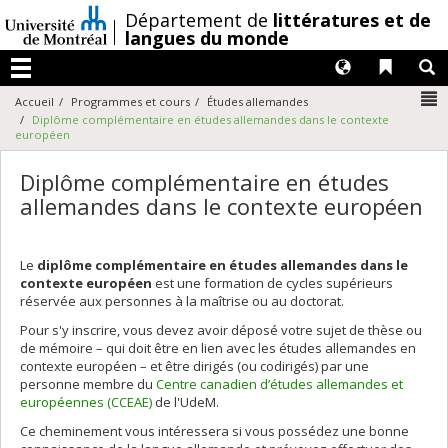
Passer
/
Département de
littératures et de
au
langues du monde
contenu
Langues
Liens 
R
Menu
N
Accueil
Programmes et cours
Études allemandes
Diplôme complémentaire en études allemandes dans le contexte
européen
Diplôme complémentaire en études
allemandes dans le contexte européen
Le
diplôme complémentaire en études allemandes dans le
contexte européen
est une formation de cycles supérieurs
réservée aux personnes à la maîtrise ou au doctorat.
Pour s'y inscrire, vous devez avoir déposé votre sujet de thèse ou
de mémoire – qui doit être en lien avec les études allemandes en
contexte européen – et être dirigés (ou codirigés) par une
personne membre du
Centre canadien d’études allemandes et
européennes (CCEAE)
de l'UdeM.
Ce cheminement vous intéressera si vous possédez une bonne