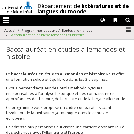
Passer
/
Département de
littératures et de
au
langues du monde
contenu
Langues
Liens 
R
Menu
N
Accueil
Programmes et cours
Études allemandes
Baccalauréat en études allemandes et histoire
Baccalauréat en études allemandes et
histoire
Le
baccalauréat en études allemandes et histoire
vous offre
une formation solide et équilibrée dans les 2 disciplines.
Il vous permet d’acquérir des outils méthodologiques
indispensables à l’analyse historique et des connaissances
approfondies de l’histoire, de la culture et de la langue allemande.
Ce programme vous propose un cadre comparatif, situant
l’évolution de la civilisation germanique dans le contexte
européen.
Il s’adresse aux personnes qui visent une carrière donnant lieu à
des échanges avec l’Allemagne et l’Europe.