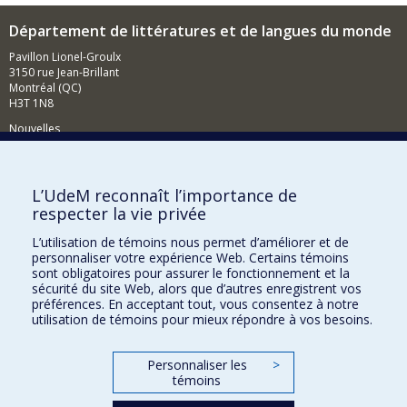
Département de littératures et de langues du monde
Pavillon Lionel-Groulx
3150 rue Jean-Brillant
Montréal (QC)
H3T 1N8
Nouvelles
Événements
Comment soutenir le Département?
L’UdeM reconnaît l’importance de
respecter la vie privée
BESOIN D'AIDE?
L’utilisation de témoins nous permet d’améliorer et de
Plan du site
personnaliser votre expérience Web. Certains témoins
Signaler une erreur
sont obligatoires pour assurer le fonctionnement et la
sécurité du site Web, alors que d’autres enregistrent vos
Accessibilité
préférences. En acceptant tout, vous consentez à notre
utilisation de témoins pour mieux répondre à vos besoins.
FACULTÉ DES ARTS ET DES SCIENCES
Nos départements et écoles
Personnaliser les
>
témoins
Nos centres d'études