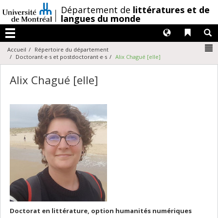
Passer
/
Département de
littératures et de
au
langues du monde
contenu
Langues
Liens 
R
Menu
N
Accueil
Répertoire du département
Doctorant·e·s et postdoctorant·e·s
Alix Chagué [elle]
Alix Chagué [elle]
Doctorat en littérature, option humanités numériques