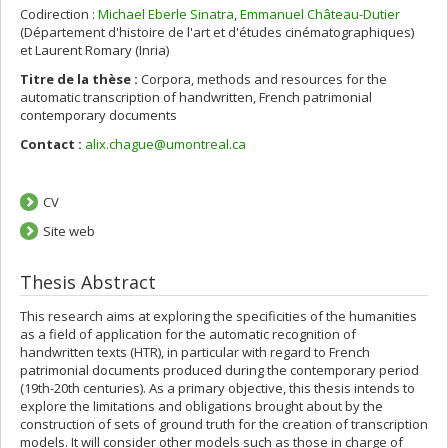
Codirection :
Michael Eberle Sinatra
,
Emmanuel Château-Dutier
(Département d'histoire de l'art et d'études cinématographiques)
et Laurent Romary (Inria)
Titre de la thèse :
Corpora, methods and resources for the
automatic transcription of handwritten, French patrimonial
contemporary documents
Contact :
alix.chague@umontreal.ca
CV
Site web
Thesis Abstract
This research aims at exploring the specificities of the humanities
as a field of application for the automatic recognition of
handwritten texts (HTR), in particular with regard to French
patrimonial documents produced during the contemporary period
(19th-20th centuries). As a primary objective, this thesis intends to
explore the limitations and obligations brought about by the
construction of sets of ground truth for the creation of transcription
models. It will consider other models such as those in charge of