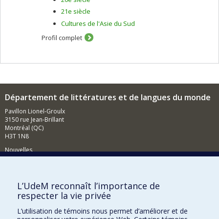
21e siècle
Cultures de l'Asie du Sud
Profil complet
Département de littératures et de langues du monde
Pavillon Lionel-Groulx
3150 rue Jean-Brillant
Montréal (QC)
H3T 1N8
Nouvelles
Événements
Comment soutenir le Département?
L’UdeM reconnaît l’importance de
respecter la vie privée
BESOIN D'AIDE?
L’utilisation de témoins nous permet d’améliorer et de
Plan du site