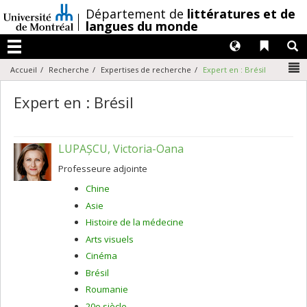
Passer
/
Département de
littératures et de
au
langues du monde
contenu
Langues
Liens 
R
Menu
N
Accueil
Recherche
Expertises de recherche
Expert en : Brésil
Expert en : Brésil
LUPAȘCU, Victoria-Oana
Professeure adjointe
Chine
Asie
Histoire de la médecine
Arts visuels
Cinéma
Brésil
Roumanie
20e siècle