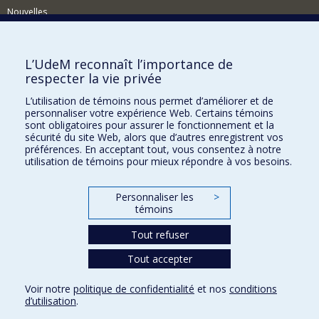
Nouvelles
Événements
Comment soutenir le Département?
L’UdeM reconnaît l’importance de
respecter la vie privée
BESOIN D'AIDE?
L’utilisation de témoins nous permet d’améliorer et de
Plan du site
personnaliser votre expérience Web. Certains témoins
Signaler une erreur
sont obligatoires pour assurer le fonctionnement et la
sécurité du site Web, alors que d’autres enregistrent vos
Accessibilité
préférences. En acceptant tout, vous consentez à notre
utilisation de témoins pour mieux répondre à vos besoins.
FACULTÉ DES ARTS ET DES SCIENCES
Nos départements et écoles
Personnaliser les
>
témoins
Nos centres d'études
Tout refuser
Nos programmes et cours
Tout accepter
Confidentialité
Voir notre
politique de confidentialité
et nos
conditions
Conditions d’utilisation
d’utilisation
.
Paramètres des témoins