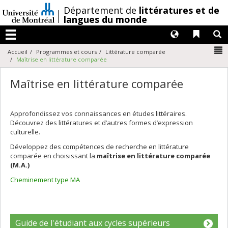
Passer
/
Département de
littératures et de
au
langues du monde
contenu
Langues
Liens 
R
Menu
N
Accueil
Programmes et cours
Littérature comparée
Maîtrise en littérature comparée
Maîtrise en littérature comparée
Approfondissez vos connaissances en études littéraires.
Découvrez des littératures et d’autres formes d’expression
culturelle.
Développez des compétences de recherche en littérature
comparée en choisissant la
maîtrise en littérature comparée
(M.A.)
Cheminement type MA
Guide de l'étudiant aux cycles supérieurs