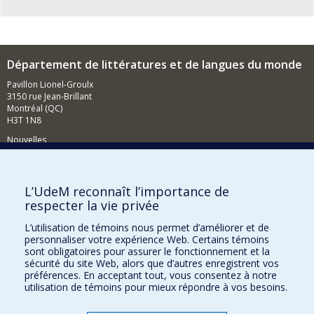
Département de littératures et de langues du monde
Pavillon Lionel-Groulx
3150 rue Jean-Brillant
Montréal (QC)
H3T 1N8
Nouvelles
Événements
Comment soutenir le Département?
L’UdeM reconnaît l’importance de
respecter la vie privée
BESOIN D'AIDE?
L’utilisation de témoins nous permet d’améliorer et de
Plan du site
personnaliser votre expérience Web. Certains témoins
Signaler une erreur
sont obligatoires pour assurer le fonctionnement et la
sécurité du site Web, alors que d’autres enregistrent vos
Accessibilité
préférences. En acceptant tout, vous consentez à notre
utilisation de témoins pour mieux répondre à vos besoins.
FACULTÉ DES ARTS ET DES SCIENCES