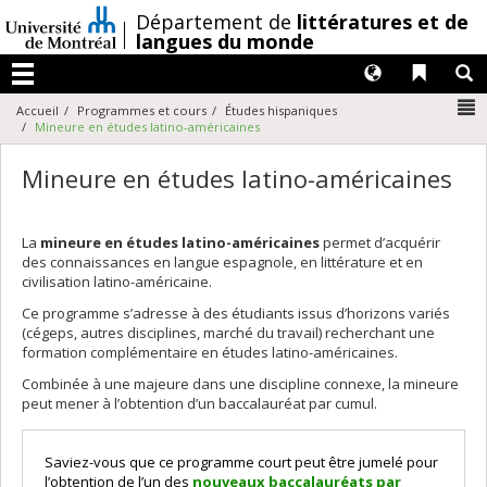
Passer
/
Département de
littératures et de
au
langues du monde
contenu
Langues
Liens 
R
Menu
N
Accueil
Programmes et cours
Études hispaniques
Mineure en études latino-américaines
Mineure en études latino-américaines
La
mineure en études latino-américaines
permet d’acquérir
des connaissances en langue espagnole, en littérature et en
civilisation latino-américaine.
Ce programme s’adresse à des étudiants issus d’horizons variés
(cégeps, autres disciplines, marché du travail) recherchant une
formation complémentaire en études latino-américaines.
Combinée à une majeure dans une discipline connexe, la mineure
peut mener à l’obtention d’un baccalauréat par cumul.
Saviez-vous que ce programme court peut être jumelé pour
l’obtention de l’un des
nouveaux baccalauréats par