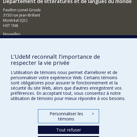
Département de littératures et de langues du monde
Pavillon Lionel-Groulx
3150 rue Jean-Brillant
Montréal (QC)
H3T 1N8
Nouvelles
Événements
Comment soutenir le Département?
L’UdeM reconnaît l’importance de
respecter la vie privée
BESOIN D'AIDE?
L’utilisation de témoins nous permet d’améliorer et de
Plan du site
personnaliser votre expérience Web. Certains témoins
Signaler une erreur
sont obligatoires pour assurer le fonctionnement et la
sécurité du site Web, alors que d’autres enregistrent vos
Accessibilité
préférences. En acceptant tout, vous consentez à notre
utilisation de témoins pour mieux répondre à vos besoins.
FACULTÉ DES ARTS ET DES SCIENCES
Nos départements et écoles
Personnaliser les
>
témoins
Nos centres d'études
Tout refuser
Nos programmes et cours