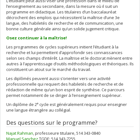
L’étudiant peut aussi viser une profession dans le milieu de
l’enseignement au secondaire, dans la mesure où il suit un
programme en didactique. Les titulaires d’un baccalauréat
décrochent des emplois qui nécessitent la maîtrise d’une 3e
langue, des habiletés de recherche et de communication, une
bonne culture générale ainsi qu’un solide jugement critique.
Osez continuer à la maîtrise!
Les programmes de cycles supérieurs initient l’étudiant à la
recherche et lui permettent d’approfondir ses connaissances
selon ses champs d’intérêt. La maîtrise et le doctorat mènent entre
autres à l’apprentissage d’outils méthodologiques et théoriques. Ils
constituent un atout sur le marché du travail.
Les diplômés peuvent aussi s’orienter vers une activité
professionnelle qui requiert des habiletés de recherche et de
rédaction de même qu’un bon esprit de synthèse. Ce parcours
permet notamment de se diriger à l’enseignement supérieur.
e
Un diplôme de 2
cycle est généralement requis pour enseigner
une langue étrangère au collégial.
Des questions sur le programme?
Najat Rahman
, professeure titulaire, 514 343-0840
Manuel Sanchez
,TGDE: 514 343-7255