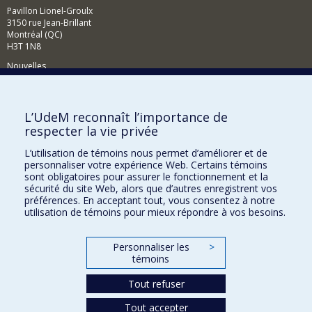
Pavillon Lionel-Groulx
3150 rue Jean-Brillant
Montréal (QC)
H3T 1N8
Nouvelles
Événements
Comment soutenir le Département?
L’UdeM reconnaît l’importance de
respecter la vie privée
BESOIN D'AIDE?
L’utilisation de témoins nous permet d’améliorer et de
Plan du site
personnaliser votre expérience Web. Certains témoins
Signaler une erreur
sont obligatoires pour assurer le fonctionnement et la
sécurité du site Web, alors que d’autres enregistrent vos
Accessibilité
préférences. En acceptant tout, vous consentez à notre
utilisation de témoins pour mieux répondre à vos besoins.
FACULTÉ DES ARTS ET DES SCIENCES
Nos départements et écoles
Personnaliser les
>
témoins
Nos centres d'études
Tout refuser
Nos programmes et cours
Tout accepter