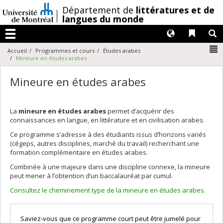
Passer
/
Département de
littératures et de
au
langues du monde
contenu
Langues
Liens 
R
Menu
N
Accueil
Programmes et cours
Études arabes
Mineure en études arabes
Mineure en études arabes
La
mineure en études arabes
permet d’acquérir des
connaissances en langue, en littérature et en civilisation arabes.
Ce programme s’adresse à des étudiants issus d’horizons variés
(cégeps, autres disciplines, marché du travail) recherchant une
formation complémentaire en études arabes.
Combinée à une majeure dans une discipline connexe, la mineure
peut mener à l’obtention d’un baccalauréat par cumul.
Consultez le cheminement type de la mineure en études arabes.
Saviez-vous que ce programme court peut être jumelé pour