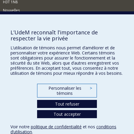
H3T 1N8
Nouvelles
Événements
Comment soutenir le Département?
L’UdeM reconnaît l’importance de
respecter la vie privée
BESOIN D'AIDE?
L’utilisation de témoins nous permet d’améliorer et de
Plan du site
personnaliser votre expérience Web. Certains témoins
Signaler une erreur
sont obligatoires pour assurer le fonctionnement et la
sécurité du site Web, alors que d’autres enregistrent vos
Accessibilité
préférences. En acceptant tout, vous consentez à notre
utilisation de témoins pour mieux répondre à vos besoins.
FACULTÉ DES ARTS ET DES SCIENCES
Nos départements et écoles
Personnaliser les
>
témoins
Nos centres d'études
Tout refuser
Nos programmes et cours
Tout accepter
Confidentialité
Voir notre
politique de confidentialité
et nos
conditions
Conditions d’utilisation
d’utilisation
.