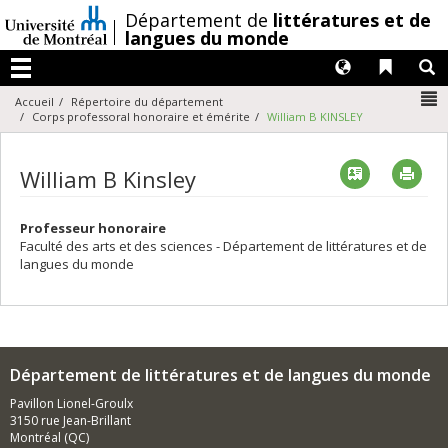
Passer
/
Département de
littératures et de
au
langues du monde
contenu
Langues
Liens 
R
Menu
N
Accueil
Répertoire du département
Corps professoral honoraire et émérite
William B KINSLEY
Vcard
Imp
William B Kinsley
Professeur honoraire
Faculté des arts et des sciences - Département de littératures et de
langues du monde
Département de littératures et de langues du monde
Pavillon Lionel-Groulx
3150 rue Jean-Brillant
Montréal (QC)