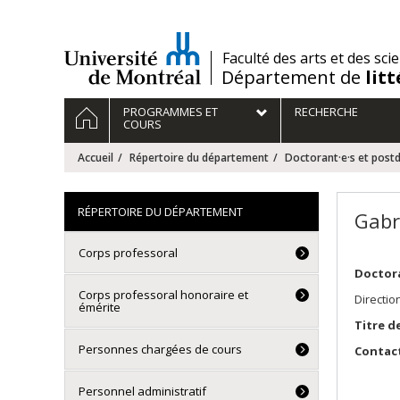
Passer
au
contenu
/
Faculté des arts et des sci
Département de
lit
Navigation
ACCUEIL
PROGRAMMES ET
RECHERCHE
principale
COURS
Accueil
Répertoire du département
Doctorant·e·s et post
RÉPERTOIRE DU DÉPARTEMENT
Gabri
Corps professoral
Doctor
Corps professoral honoraire et
Directio
émérite
Titre de
Personnes chargées de cours
Contact
Personnel administratif