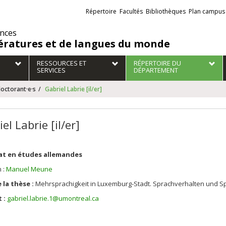
Liens
Répertoire
Facultés
Bibliothèques
Plan campus
externes
ences
tératures et de langues du monde
RESSOURCES ET
RÉPERTOIRE DU
SERVICES
DÉPARTEMENT
doctorant·e·s
Gabriel Labrie [il/er]
el Labrie [il/er]
at en études allemandes
n :
Manuel Meune
 la thèse :
Mehrsprachigkeit
in Luxemburg-
Stadt
.
Sprachverhalten
und
S
 :
gabriel.labrie.1@umontreal.ca