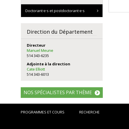
Doctorant·e·s et postdoctorant·e·s
Direction du Département
Directeur
Manuel Meune
514 343-6235
Adjointe à la direction
Cate Elliott
514 343-6013
NOS SPÉCIALISTES PAR THÈME
PROGRAMMES ET COURS
RECHERCHE