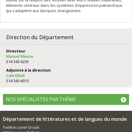
basée sur la relation des femmes avec leurs réalités matérielles,
éléments centraux dans les systèmes d’oppression patriarchaux
qui s’adaptent aux époques changeantes.
Direction du Département
Directeur
Manuel Meune
514 343-6235
Adjointe à la direction
Cate Elliott
514 343-6013
NOS SPÉCIALISTES PAR THÈME
Département de littératures et de langues du monde
Pavillon Lionel-Groulx