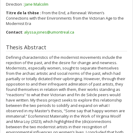
Direction :
Jane Malcolm
Titre de la thèse :
From the End, a Renewal: Women’s
Connections with their Environments from the Victorian Age to the
Modernist Era
Contact
:
alyssa.jones@umontreal.ca
Thesis Abstract
Defining characteristics of the modernist movements include the
rejection of the past, and the desire for change and newness.
Modernists, especially women, sought to separate themselves
from the archaic artistic and social norms of the past, which had
partially or totally dictated their upbringing. However, through their
opposition to and their infrequent admiration of past artists, they
found themselves in relation with them, their works standing as
“reactions” to what their Victorian and Fin de Siècle peers would
have written. My thesis project seeks to explore this relationship
between the two periods to solidify and expand on what I
observed in my Master’s thesis, “Some say that happy women are
immaterial:” Ecofeminist Materiality in the Work of Virginia Woolf
and Mina Loy (2023), which highlighted the (dis)connections
between the two modernist artists in their recognition of
environmental influences on women’s lives. I concluded that both