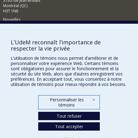
3150 rue Jean-Brillant
Montréal (QC)
H3T 1N8
Nouvelles
Événements
Comment soutenir le Département?
L’UdeM reconnaît l’importance de
respecter la vie privée
BESOIN D'AIDE?
L’utilisation de témoins nous permet d’améliorer et de
Plan du site
personnaliser votre expérience Web. Certains témoins
Signaler une erreur
sont obligatoires pour assurer le fonctionnement et la
sécurité du site Web, alors que d’autres enregistrent vos
Accessibilité
préférences. En acceptant tout, vous consentez à notre
utilisation de témoins pour mieux répondre à vos besoins.
FACULTÉ DES ARTS ET DES SCIENCES
Nos départements et écoles
Personnaliser les
>
témoins
Nos centres d'études
Tout refuser
Nos programmes et cours
Tout accepter
Confidentialité