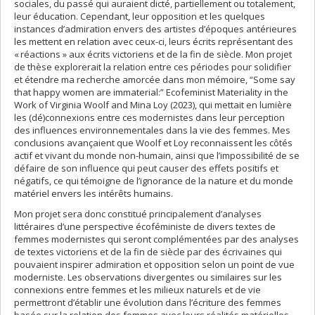
sociales, du passé qui auraient dicté, partiellement ou totalement,
leur éducation. Cependant, leur opposition et les quelques
instances d’admiration envers des artistes d’époques antérieures
les mettent en relation avec ceux-ci, leurs écrits représentant des
« réactions » aux écrits victoriens et de la fin de siècle. Mon projet
de thèse explorerait la relation entre ces périodes pour solidifier
et étendre ma recherche amorcée dans mon mémoire, “Some say
that happy women are immaterial:” Ecofeminist Materiality in the
Work of Virginia Woolf and Mina Loy (2023), qui mettait en lumière
les (dé)connexions entre ces modernistes dans leur perception
des influences environnementales dans la vie des femmes. Mes
conclusions avançaient que Woolf et Loy reconnaissent les côtés
actif et vivant du monde non-humain, ainsi que l’impossibilité de se
défaire de son influence qui peut causer des effets positifs et
négatifs, ce qui témoigne de l’ignorance de la nature et du monde
matériel envers les intérêts humains.
Mon projet sera donc constitué principalement d’analyses
littéraires d’une perspective écoféministe de divers textes de
femmes modernistes qui seront complémentées par des analyses
de textes victoriens et de la fin de siècle par des écrivaines qui
pouvaient inspirer admiration et opposition selon un point de vue
moderniste. Les observations divergentes ou similaires sur les
connexions entre femmes et les milieux naturels et de vie
permettront d’établir une évolution dans l’écriture des femmes