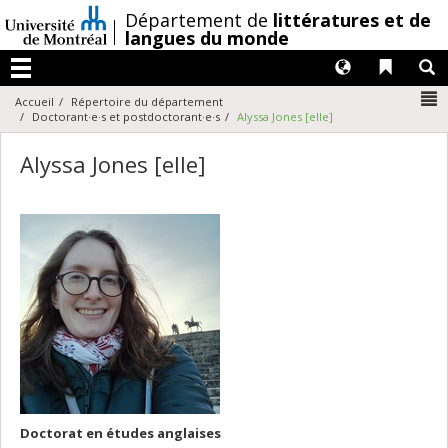
Passer
/
Département de
littératures et de
au
langues du monde
contenu
Langues
Liens 
R
Menu
N
Accueil
Répertoire du département
Doctorant·e·s et postdoctorant·e·s
Alyssa Jones [elle]
Alyssa Jones [elle]
Doctorat en études anglaises