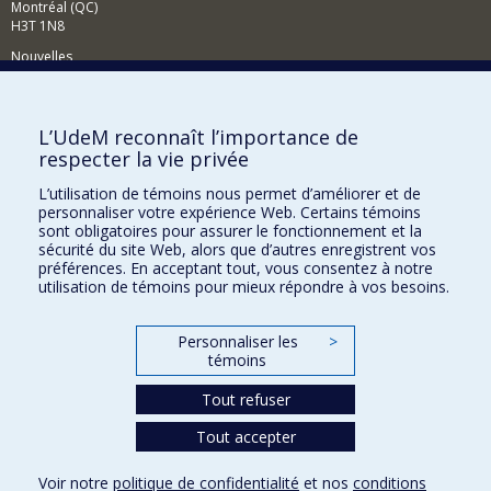
Montréal (QC)
H3T 1N8
Nouvelles
Événements
Comment soutenir le Département?
L’UdeM reconnaît l’importance de
respecter la vie privée
BESOIN D'AIDE?
L’utilisation de témoins nous permet d’améliorer et de
Plan du site
personnaliser votre expérience Web. Certains témoins
Signaler une erreur
sont obligatoires pour assurer le fonctionnement et la
sécurité du site Web, alors que d’autres enregistrent vos
Accessibilité
préférences. En acceptant tout, vous consentez à notre
utilisation de témoins pour mieux répondre à vos besoins.
FACULTÉ DES ARTS ET DES SCIENCES
Nos départements et écoles
Personnaliser les
>
témoins
Nos centres d'études
Tout refuser
Nos programmes et cours
Tout accepter
Confidentialité
Voir notre
politique de confidentialité
et nos
conditions