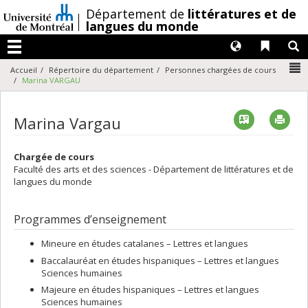
Passer
/
Département de
littératures et de
au
langues du monde
contenu
Langues
Liens 
R
Menu
N
Accueil
Répertoire du département
Personnes chargées de cours
Marina VARGAU
Vcard
Imp
Marina Vargau
Chargée de cours
Faculté des arts et des sciences - Département de littératures et de
langues du monde
Programmes d’enseignement
Mineure en études catalanes – Lettres et langues
Baccalauréat en études hispaniques – Lettres et langues
Sciences humaines
Majeure en études hispaniques – Lettres et langues
Sciences humaines