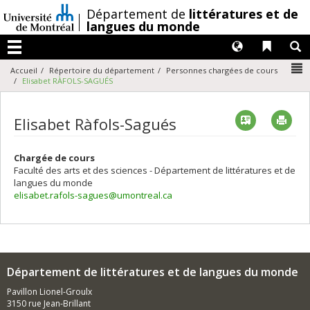
Passer
/
Département de
littératures et de
au
langues du monde
contenu
Langues
Liens 
R
Menu
N
Accueil
Répertoire du département
Personnes chargées de cours
Elisabet RÀFOLS-SAGUÉS
Vcard
Imp
Elisabet Ràfols-Sagués
Chargée de cours
Faculté des arts et des sciences - Département de littératures et de
langues du monde
elisabet.rafols-sagues@umontreal.ca
Département de littératures et de langues du monde
Pavillon Lionel-Groulx
3150 rue Jean-Brillant