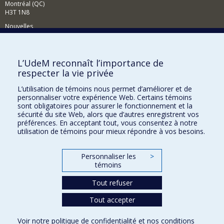
Montréal (QC)
H3T 1N8
Nouvelles
Événements
Comment soutenir le Département?
L’UdeM reconnaît l’importance de
respecter la vie privée
BESOIN D'AIDE?
L’utilisation de témoins nous permet d’améliorer et de
Plan du site
personnaliser votre expérience Web. Certains témoins
Signaler une erreur
sont obligatoires pour assurer le fonctionnement et la
sécurité du site Web, alors que d’autres enregistrent vos
Accessibilité
préférences. En acceptant tout, vous consentez à notre
utilisation de témoins pour mieux répondre à vos besoins.
FACULTÉ DES ARTS ET DES SCIENCES
Nos départements et écoles
Personnaliser les
>
témoins
Nos centres d'études
Tout refuser
Nos programmes et cours
Tout accepter
Confidentialité
Voir notre
politique de confidentialité
et nos
conditions