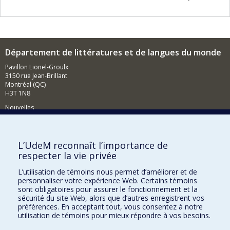
Département de littératures et de langues du monde
Pavillon Lionel-Groulx
3150 rue Jean-Brillant
Montréal (QC)
H3T 1N8
Nouvelles
Événements
Comment soutenir le Département?
L’UdeM reconnaît l’importance de
respecter la vie privée
BESOIN D'AIDE?
L’utilisation de témoins nous permet d’améliorer et de
Plan du site
personnaliser votre expérience Web. Certains témoins
Signaler une erreur
sont obligatoires pour assurer le fonctionnement et la
sécurité du site Web, alors que d’autres enregistrent vos
Accessibilité
préférences. En acceptant tout, vous consentez à notre
utilisation de témoins pour mieux répondre à vos besoins.
FACULTÉ DES ARTS ET DES SCIENCES