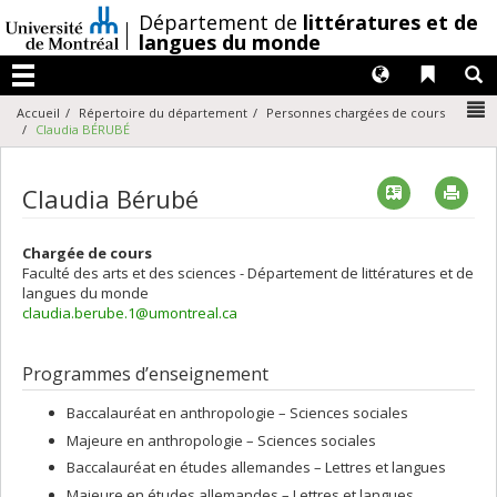
Passer
/
Département de
littératures et de
au
langues du monde
contenu
Langues
Liens 
R
Menu
N
Accueil
Répertoire du département
Personnes chargées de cours
Claudia BÉRUBÉ
Vcard
Imp
Claudia Bérubé
Chargée de cours
Faculté des arts et des sciences - Département de littératures et de
langues du monde
claudia.berube.1@umontreal.ca
Programmes d’enseignement
Baccalauréat en anthropologie – Sciences sociales
Majeure en anthropologie – Sciences sociales
Baccalauréat en études allemandes – Lettres et langues
Majeure en études allemandes – Lettres et langues