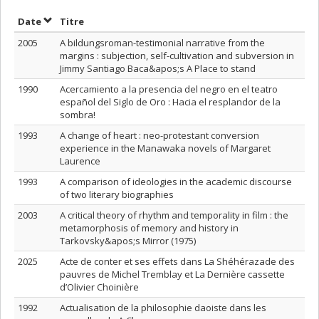
Trier par date en ordre croissant
Trier par titre en ordre croissant
Date
Titre
2005
A bildungsroman-testimonial narrative from the
margins : subjection, self-cultivation and subversion in
Jimmy Santiago Baca&apos;s A Place to stand
1990
Acercamiento a la presencia del negro en el teatro
español del Siglo de Oro : Hacia el resplandor de la
sombra!
1993
A change of heart : neo-protestant conversion
experience in the Manawaka novels of Margaret
Laurence
1993
A comparison of ideologies in the academic discourse
of two literary biographies
2003
A critical theory of rhythm and temporality in film : the
metamorphosis of memory and history in
Tarkovsky&apos;s Mirror (1975)
2025
Acte de conter et ses effets dans La Shéhérazade des
pauvres de Michel Tremblay et La Dernière cassette
d’Olivier Choinière
1992
Actualisation de la philosophie daoiste dans les