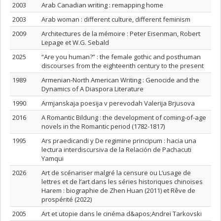
2003
Arab Canadian writing : remapping home
2003
Arab woman : different culture, different feminism
2009
Architectures de la mémoire : Peter Eisenman, Robert
Lepage et W.G. Sebald
2025
“Are you human?” : the female gothic and posthuman
discourses from the eighteenth century to the present
1989
Armenian-North American Writing : Genocide and the
Dynamics of A Diaspora Literature
1990
Armjanskaja poesija v perevodah Valerija Brjusova
2016
A Romantic Bildung : the development of coming-of-age
novels in the Romantic period (1782-1817)
1995
Ars praedicandi y De regimine principum : hacia una
lectura interdiscursiva de la Relación de Pachacuti
Yamqui
2026
Art de scénariser malgré la censure ou L’usage de
lettres et de l’art dans les séries historiques chinoises
Harem : biographie de Zhen Huan (2011) et Rêve de
prospérité (2022)
2005
Art et utopie dans le cinéma d&apos;Andreï Tarkovski