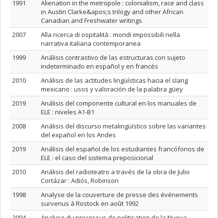
1991
Alienation in the metropole : colonialism, race and class
in Austin Clarke&apos;s trilogy and other African
Canadian and Freshwater writings
2007
Alla ricerca di ospitalità : mondi impossibili nella
narrativa italiana contemporanea
1999
Análisis contrastivo de las estructuras con sujeto
indeterminado en español y en francés
2010
Análisis de las actitudes lingüísticas hacia el slang
mexicano : usos y valoración de la palabra güey
2019
Análisis del componente cultural en los manuales de
ELE : niveles A1-B1
2008
Análisis del discurso metalingüístico sobre las variantes
del expañol en los Andes
2019
Análisis del español de los estudiantes francófonos de
ELE : el caso del sistema preposicional
2010
Análisis del radioteatro a través de la obra de Julio
Cortázar : Adiós, Robinson
1998
Analyse de la couverture de presse des événements
survenus à Rostock en août 1992
2004
Analyse du processus de politisation de la Nueva