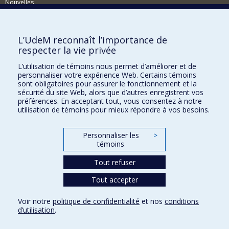
Nouvelles
Événements
Comment soutenir le Département?
L’UdeM reconnaît l’importance de
respecter la vie privée
BESOIN D'AIDE?
L’utilisation de témoins nous permet d’améliorer et de
Plan du site
personnaliser votre expérience Web. Certains témoins
Signaler une erreur
sont obligatoires pour assurer le fonctionnement et la
sécurité du site Web, alors que d’autres enregistrent vos
Accessibilité
préférences. En acceptant tout, vous consentez à notre
utilisation de témoins pour mieux répondre à vos besoins.
FACULTÉ DES ARTS ET DES SCIENCES
Nos départements et écoles
Personnaliser les
>
témoins
Nos centres d'études
Tout refuser
Nos programmes et cours
Tout accepter
Confidentialité
Voir notre
politique de confidentialité
et nos
conditions
Conditions d’utilisation
d’utilisation
.
Paramètres des témoins
Université de