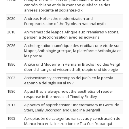
canción chilena et de la chanson québécoise des
années soixante et soixantes-dix
2020
Andreas Hofer : the modernization and
Europeanization of the Tyrolean national myth
2018
Animismes : de l&apos;Afrique aux Premières Nations,
penser la décolonisation avec les écrivains
2026
Anthologisation numérique des erotika : une étude sur
l&apos;Anthologie grecque, la plateforme Anthologia et
les pornai
1996
Antike und Moderne in Hermann Brochs Tod des Vergil :
über dichtung und wissenschaft, utopie und ideologie
2002
Antisemitismo y estereotipos del judío en la poesía
española del siglo XIII al XV /
1986
A past that is always now : the aesthetics of reader
response in the novels of Timothy Findley
2013
A poetics of apprehension : indeterminacy in Gertrude
Stein, Emily Dickinson and Caroline Bergvall
1995
Apropiación de categorías narrativas y construcción de
Manco Inca en la Instrucción de Titu Cusi Yupanqui