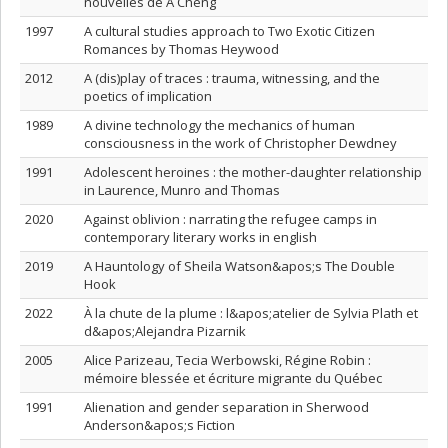
nouvelles de A Cheng
1997
A cultural studies approach to Two Exotic Citizen
Romances by Thomas Heywood
2012
A (dis)play of traces : trauma, witnessing, and the
poetics of implication
1989
A divine technology the mechanics of human
consciousness in the work of Christopher Dewdney
1991
Adolescent heroines : the mother-daughter relationship
in Laurence, Munro and Thomas
2020
Against oblivion : narrating the refugee camps in
contemporary literary works in english
2019
A Hauntology of Sheila Watson&apos;s The Double
Hook
2022
À la chute de la plume : l&apos;atelier de Sylvia Plath et
d&apos;Alejandra Pizarnik
2005
Alice Parizeau, Tecia Werbowski, Régine Robin :
mémoire blessée et écriture migrante du Québec
1991
Alienation and gender separation in Sherwood
Anderson&apos;s Fiction