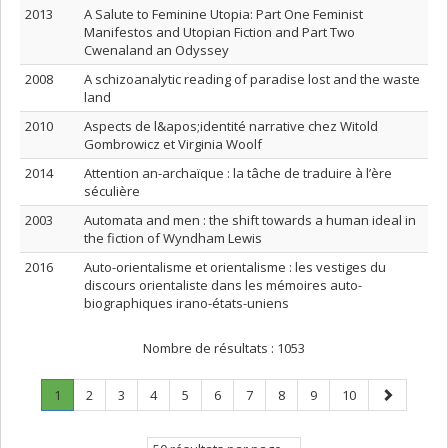
2013
A Salute to Feminine Utopia: Part One Feminist
Manifestos and Utopian Fiction and Part Two
Cwenaland an Odyssey
2008
A schizoanalytic reading of paradise lost and the waste
land
2010
Aspects de l&apos;identité narrative chez Witold
Gombrowicz et Virginia Woolf
2014
Attention an-archaïque : la tâche de traduire à l’ère
séculière
2003
Automata and men : the shift towards a human ideal in
the fiction of Wyndham Lewis
2016
Auto-orientalisme et orientalisme : les vestiges du
discours orientaliste dans les mémoires auto-
biographiques irano-états-uniens
Nombre de résultats :
1053
Page
.
Page
Page
Page
Page
Page
Page
Page
Page
Page
Page
1
2
3
4
5
6
7
8
9
10
Page
suivante
courante.