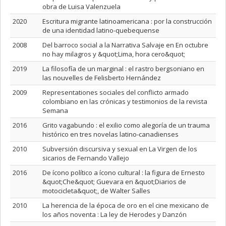
obra de Luisa Valenzuela
2020
Escritura migrante latinoamericana : por la construcción
de una identidad latino-quebequense
2008
Del barroco social a la Narrativa Salvaje en En octubre
no hay milagros y &quot;Lima, hora cero&quot;
2019
La filosofía de un marginal : el rastro bergsoniano en
las nouvelles de Felisberto Hernández
2009
Representationes sociales del conflicto armado
colombiano en las crónicas y testimonios de la revista
Semana
2016
Grito vagabundo : el exilio como alegoría de un trauma
histórico en tres novelas latino-canadienses
2010
Subversión discursiva y sexual en La Virgen de los
sicarios de Fernando Vallejo
2016
De ícono político a ícono cultural : la figura de Ernesto
&quot;Che&quot; Guevara en &quot;Diarios de
motocicleta&quot;, de Walter Salles
2010
La herencia de la época de oro en el cine mexicano de
los años noventa : La ley de Herodes y Danzón