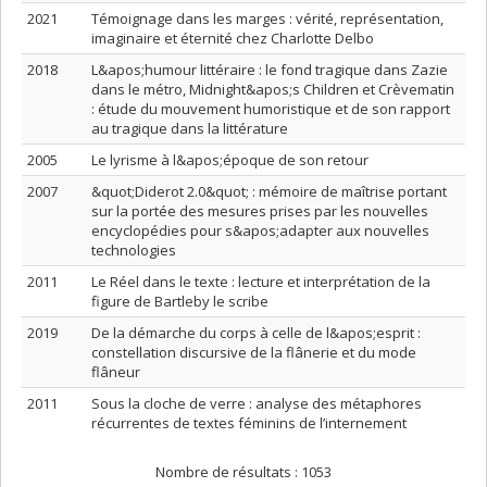
2021
Témoignage dans les marges : vérité, représentation,
imaginaire et éternité chez Charlotte Delbo
2018
L&apos;humour littéraire : le fond tragique dans Zazie
dans le métro, Midnight&apos;s Children et Crèvematin
: étude du mouvement humoristique et de son rapport
au tragique dans la littérature
2005
Le lyrisme à l&apos;époque de son retour
2007
&quot;Diderot 2.0&quot; : mémoire de maîtrise portant
sur la portée des mesures prises par les nouvelles
encyclopédies pour s&apos;adapter aux nouvelles
technologies
2011
Le Réel dans le texte : lecture et interprétation de la
figure de Bartleby le scribe
2019
De la démarche du corps à celle de l&apos;esprit :
constellation discursive de la flânerie et du mode
flâneur
2011
Sous la cloche de verre : analyse des métaphores
récurrentes de textes féminins de l’internement
Nombre de résultats :
1053