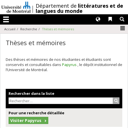
Passer
/
Département de
littératures et de
au
langues du monde
contenu
Langues
Liens 
R
Menu
N
Accueil
Recherche
Thèses et mémoires
Thèses et mémoires
Des thèses et mémoires de nos étudiantes et étudiants sont
conservés et consultables dans
Papyrus
, le dépôt institutionnel de
l’Université de Montréal.
Rechercher dans la liste
Recher
Pour une recherche détaillée
Visiter Papyrus