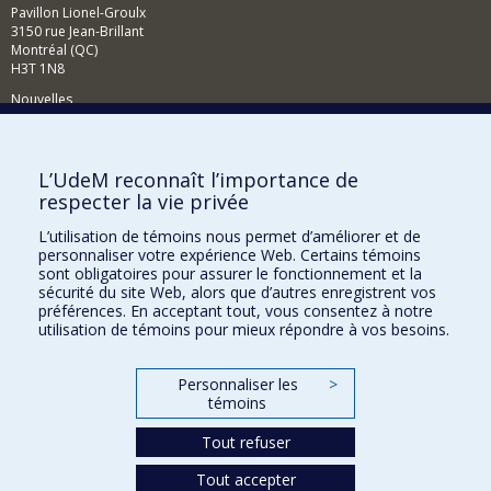
Pavillon Lionel-Groulx
3150 rue Jean-Brillant
Montréal (QC)
H3T 1N8
Nouvelles
Événements
Comment soutenir le Département?
L’UdeM reconnaît l’importance de
respecter la vie privée
BESOIN D'AIDE?
L’utilisation de témoins nous permet d’améliorer et de
Plan du site
personnaliser votre expérience Web. Certains témoins
Signaler une erreur
sont obligatoires pour assurer le fonctionnement et la
sécurité du site Web, alors que d’autres enregistrent vos
Accessibilité
préférences. En acceptant tout, vous consentez à notre
utilisation de témoins pour mieux répondre à vos besoins.
FACULTÉ DES ARTS ET DES SCIENCES
Nos départements et écoles
Personnaliser les
>
témoins
Nos centres d'études
Tout refuser
Nos programmes et cours
Tout accepter