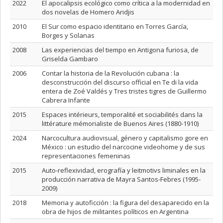
2022
El apocalipsis ecológico como crítica a la modernidad en
dos novelas de Homero Aridjis
2010
El Sur como espacio identitario en Torres García,
Borges y Solanas
2008
Las experiencias del tiempo en Antigona furiosa, de
Griselda Gambaro
2006
Contar la historia de la Revolución cubana : la
desconstrucción del discurso official en Te di la vida
entera de Zoé Valdés y Tres tristes tigres de Guillermo
Cabrera Infante
2015
Espaces intérieurs, temporalité et sociabilités dans la
littérature mémorialiste de Buenos Aires (1880-1910)
2024
Narcocultura audiovisual, género y capitalismo gore en
México : un estudio del narcocine videohome y de sus
representaciones femeninas
2015
Auto-reflexividad, erografía y leitmotivs liminales en la
producción narrativa de Mayra Santos-Febres (1995-
2009)
2018
Memoria y autoficción : la figura del desaparecido en la
obra de hijos de militantes políticos en Argentina