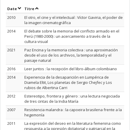
Trier par date en ordre croissant
Trier par titre en ordre croissant
Date
Titre
2010
El otro, el cine y el intelectual : Víctor Gaviria, el poder de
la imagen cinematográfica
2014
El debate sobre la memoria del conflicto armado en el
Perú (1980-2000) : un acercamiento a través de la
cultura visual
2021
Paz Encina y la memoria colectiva : una aproximación
desde el uso de los archivos, la temporalidad y el
paisaje natural
2016
Leer juntos : la recepción del libro-álbum colombiano
2014
Experiencia de la desaparición en Lumpérica de
Diamela Eltit, Los planetas de Sergio Chejfec y Los
rubios de Albertina Carri
2012
Estereotipo, frontera y género : una lectura negociada
de tres cintas de la India María
2007
Resistencia malandra : la capoeira brasilena frente a la
hegemonía
2011
La expresión del deseo en la literatura femenina como
respuesta a la opresión dictatorial y patriarcal en la