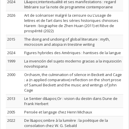
2024
L&apos;intertextualité et ses manifestations : regard
littéraire sur la note de programme contemporaine
2026
Art de scénariser malgré la censure ou L’usage de
lettres et de l’art dans les séries historiques chinoises
Harem : biographie de Zhen Huan (2011) et Rêve de
prospérité (2022)
2015
The doing and undoing of global literature : myth,
microcosm and atopia in triestine writing
2024
Figures hybrides des Amériques : hantises de la langue
1999
La invención del sujeto moderno gracias a la inquisición
novohispana
2000
Orchasm, the culmination of silence in Beckett and Cage
: a (n applied comparative) reflection on the short prose
of Samuel Beckett and the music and writings of John
Cage
2013
Le Sentier d&apos;Or : vision du destin dans Dune de
Frank Herbert
2005
Pensée et langage chez Henri Michaux
2022
De l&apos;ombre à la lumière : la poétique de la
consolation chez W. G. Sebald