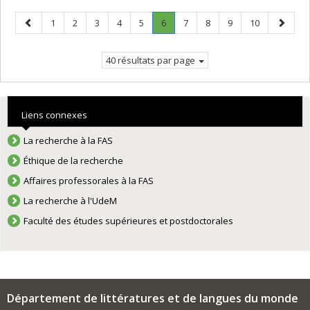
Page
Page
Page
Page
Page
Page
Page
.
Page
Page
Page
Page
Page
1
2
3
4
5
6
7
8
9
10
précédente
Page
suivant
courante.
40 résultats par page
Liens connexes
La recherche à la FAS
Éthique de la recherche
Affaires professorales à la FAS
La recherche à l'UdeM
Faculté des études supérieures et postdoctorales
Département de littératures et de langues du monde