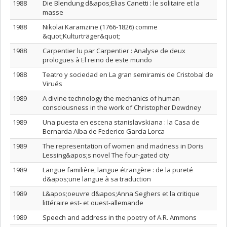
1988
Die Blendung d&apos;Elias Canetti : le solitaire et la
masse
1988
Nikolai Karamzine (1766-1826) comme
&quot;Kulturträger&quot;
1988
Carpentier lu par Carpentier : Analyse de deux
prologues à El reino de este mundo
1988
Teatro y sociedad en La gran semiramis de Cristobal de
Virués
1989
A divine technology the mechanics of human
consciousness in the work of Christopher Dewdney
1989
Una puesta en escena stanislavskiana : la Casa de
Bernarda Alba de Federico García Lorca
1989
The representation of women and madness in Doris
Lessing&apos;s novel The four-gated city
1989
Langue familière, langue étrangère : de la pureté
d&apos;une langue à sa traduction
1989
L&apos;oeuvre d&apos;Anna Seghers et la critique
littéraire est- et ouest-allemande
1989
Speech and address in the poetry of A.R. Ammons