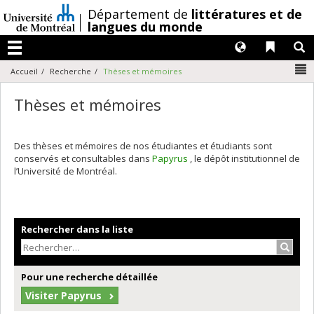
Passer
/
Département de
littératures et de
au
langues du monde
contenu
Langues
Liens 
R
Menu
N
Accueil
Recherche
Thèses et mémoires
Thèses et mémoires
Des thèses et mémoires de nos étudiantes et étudiants sont
conservés et consultables dans
Papyrus
, le dépôt institutionnel de
l’Université de Montréal.
Rechercher dans la liste
Recher
Pour une recherche détaillée
Visiter Papyrus