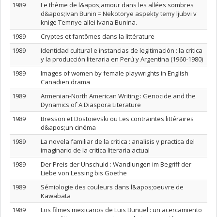
1989
Le thème de l&apos;amour dans les allées sombres
d&apos;Ivan Bunin = Nekotorye aspekty temy ljubvi v
knige Temnye allei Ivana Bunina.
1989
Cryptes et fantômes dans la littérature
1989
Identidad cultural e instancias de legitimación : la critica
y la producción literaria en Perú y Argentina (1960-1980)
1989
Images of women by female playwrights in English
Canadien drama
1989
Armenian-North American Writing : Genocide and the
Dynamics of A Diaspora Literature
1989
Bresson et Dostoïevski ou Les contraintes littéraires
d&apos;un cinéma
1989
La novela familiar de la critica : analisis y practica del
imaginario de la critica literaria actual
1989
Der Preis der Unschuld : Wandlungen im Begriff der
Liebe von Lessing bis Goethe
1989
Sémiologie des couleurs dans l&apos;oeuvre de
Kawabata
1989
Los filmes mexicanos de Luis Buñuel : un acercamiento