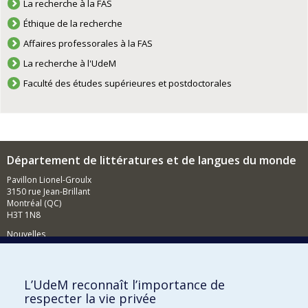
La recherche à la FAS
Éthique de la recherche
Affaires professorales à la FAS
La recherche à l'UdeM
Faculté des études supérieures et postdoctorales
Département de littératures et de langues du monde
Pavillon Lionel-Groulx
3150 rue Jean-Brillant
Montréal (QC)
H3T 1N8
Nouvelles
Événements
Comment soutenir le Département?
L’UdeM reconnaît l’importance de
respecter la vie privée
BESOIN D'AIDE?