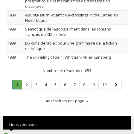
pragmático a sus mecanismos de transgresión
discursiva
1989
&quot;Return: Atlantic Re-crossings in the Canadian
Novel&quot;
1989
Sémiotique de l&apos;aliment dans les romans
français du XIXe siècle
1989
Du considérable : pour une grammaire de la fiction
esthétique
1989
The unveiling of self : Whitman, Miller, Ginsberg
Nombre de résultats :
1053
Page
.
Page
Page
Page
Page
Page
Page
Page
Page
Page
Page
1
2
3
4
5
6
7
8
9
10
Page
suivante
courante.
40 résultats par page
Liens connexes