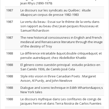
Jean Rhys (1890-1979)
1987
Le discours sur les syndicats au Québec : étude
d&apos;un corpus de presse 1982-1983
1987
La vertu du beau : Essai sur le thème de la vertu dans
son rapport au beau chez Jean-Jacques Rousseau et
Samuel Richardson
1987
The new historical consciousness in English and French
medieval and Renaissance literature through the image
of the destiny of Troy
1988
La différence intraitable &quot;double critique&quot; et
pensée-autre&quot; chez Abdelkébir Khatibi
1988
El género como cuestión principal : estudio práctico en
San Camilo 1936, de Camilo José Cela
1988
Style into vision in three Canadian Poets : Margaret
Avison, Al Purdy, and John Newlove
1988
Dialogue and scenic technique in Edith Wharton&apos;s
New York tales
1988
Le discours mythique dans Les confitures de coings de
Jacques Ferron et dans Terra Nostra de Carlos Fuentes