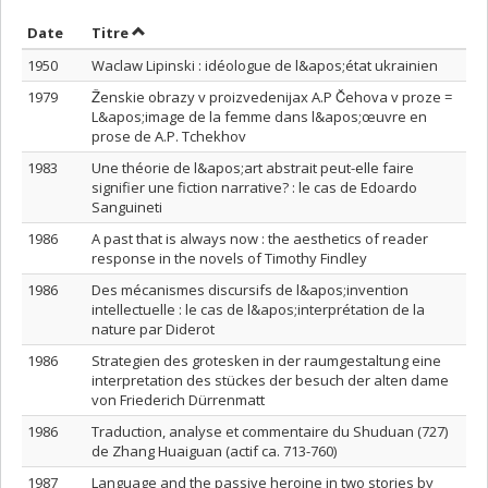
Trier par date en ordre décroissant
Trier par titre en ordre décroissant
Date
Titre
1950
Waclaw Lipinski : idéologue de l&apos;état ukrainien
1979
Ženskie obrazy v proizvedenijax A.P Čehova v proze =
L&apos;image de la femme dans l&apos;œuvre en
prose de A.P. Tchekhov
1983
Une théorie de l&apos;art abstrait peut-elle faire
signifier une fiction narrative? : le cas de Edoardo
Sanguineti
1986
A past that is always now : the aesthetics of reader
response in the novels of Timothy Findley
1986
Des mécanismes discursifs de l&apos;invention
intellectuelle : le cas de l&apos;interprétation de la
nature par Diderot
1986
Strategien des grotesken in der raumgestaltung eine
interpretation des stückes der besuch der alten dame
von Friederich Dürrenmatt
1986
Traduction, analyse et commentaire du Shuduan (727)
de Zhang Huaiguan (actif ca. 713-760)
1987
Language and the passive heroine in two stories by