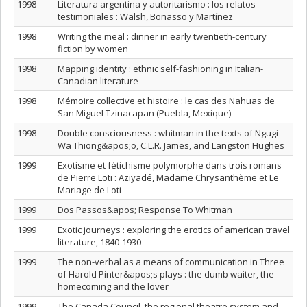
1998
Literatura argentina y autoritarismo : los relatos
testimoniales : Walsh, Bonasso y Martínez
1998
Writing the meal : dinner in early twentieth-century
fiction by women
1998
Mapping identity : ethnic self-fashioning in Italian-
Canadian literature
1998
Mémoire collective et histoire : le cas des Nahuas de
San Miguel Tzinacapan (Puebla, Mexique)
1998
Double consciousness : whitman in the texts of Ngugi
Wa Thiong&apos;o, C.L.R. James, and Langston Hughes
1999
Exotisme et fétichisme polymorphe dans trois romans
de Pierre Loti : Aziyadé, Madame Chrysanthème et Le
Mariage de Loti
1999
Dos Passos&apos; Response To Whitman
1999
Exotic journeys : exploring the erotics of american travel
literature, 1840-1930
1999
The non-verbal as a means of communication in Three
of Harold Pinter&apos;s plays : the dumb waiter, the
homecoming and the lover
1999
The Canada Council, the regional theatre system and