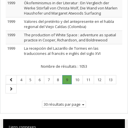
1999
Ökofeminismus in der Literatur : Ein Vergleich der
Werke Störfall von Christa Wolf, Die Wand von Marlen
Haushofer und Margaret Atwoods Surfacing
1999
Valores del pretérito y del antepresente en el habla
regional del Viejo Caldas (Colombia)
1999
The production of White Space : adventure as spatial
practice in Cooper, Richardson, and Boldrewood
1999
La recepción del Lazarillo de Tormes en las
traducciones al francés e inglés del siglo XVI
Nombre de résultats :
1053
Page
Page
Page
Page
Page
Page
Page
.
Page
Page
Page
Page
4
5
6
7
8
9
10
11
12
13
précédente
Page
Page
courante.
suivante
30 résultats par page
Liens connexes