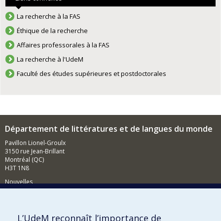
La recherche à la FAS
Éthique de la recherche
Affaires professorales à la FAS
La recherche à l'UdeM
Faculté des études supérieures et postdoctorales
Département de littératures et de langues du monde
Pavillon Lionel-Groulx
3150 rue Jean-Brillant
Montréal (QC)
H3T 1N8
Nouvelles
Événements
Comment soutenir le Département?
L’UdeM reconnaît l’importance de