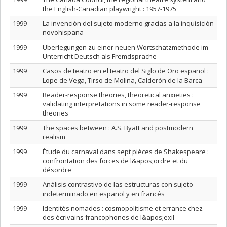
the English-Canadian playwright : 1957-1975
1999
La invención del sujeto moderno gracias a la inquisición
novohispana
1999
Überlegungen zu einer neuen Wortschatzmethode im
Unterricht Deutsch als Fremdsprache
1999
Casos de teatro en el teatro del Siglo de Oro español :
Lope de Vega, Tirso de Molina, Calderón de la Barca
1999
Reader-response theories, theoretical anxieties :
validating interpretations in some reader-response
theories
1999
The spaces between : A.S. Byatt and postmodern
realism
1999
Étude du carnaval dans sept pièces de Shakespeare :
confrontation des forces de l&apos;ordre et du
désordre
1999
Análisis contrastivo de las estructuras con sujeto
indeterminado en español y en francés
1999
Identités nomades : cosmopolitisme et errance chez
des écrivains francophones de l&apos;exil