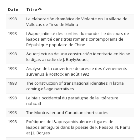
Trier par date en ordre décroissant
Trier par titre en ordre décroissant
Date
Titre
1998
La elaboración dramática de Violante en La villana de
Vallecas de Tirso de Molina
1998
L&apos;intimité des confins du monde : Le discours de
l&apos;amitié dans trois romans contemporains de
République populaire de Chine
1998
&quot;Lectura de una construcción identitaria en No se
lo digas a nadie de J. Bayly&quot;
1998
Analyse de la couverture de presse des événements
survenus à Rostock en août 1992
1998
The construction of transnational identities in latina
coming-of-age narratives
1998
Le biais occidental du paradigme de la littérature
nahuatl
1998
The Montrealer and Canadian short stories
1998
Poétiques de l&apos;ambivalence : figures de
l&apos;ambiguïté dans la poésie de F. Pessoa, N. Parra
et J.L. Borges