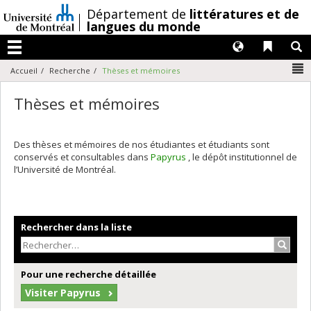
Passer
/
Département de
littératures et de
au
langues du monde
contenu
Langues
Liens 
R
Menu
N
Accueil
Recherche
Thèses et mémoires
Thèses et mémoires
Des thèses et mémoires de nos étudiantes et étudiants sont
conservés et consultables dans
Papyrus
, le dépôt institutionnel de
l’Université de Montréal.
Rechercher dans la liste
Recher
Pour une recherche détaillée
Visiter Papyrus